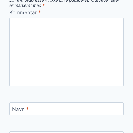
Din e-mailadresse vil ikke blive publiceret.
Krævede felter
er markeret med
*
Kommentar
*
Navn
*