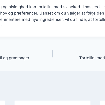
 og alsidighed kan tortellini med svinekød tilpasses t
ehov og præferencer. Uanset om du vælger at følge den t
perimentere med nye ingredienser, vil du finde, at tortelli
e.
gation
li og grøntsager
Tortellini me