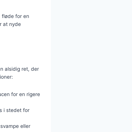
 fløde for en
er at nyde
 alsidig ret, der
ioner:
aucen for en rigere
 i stedet for
 svampe eller