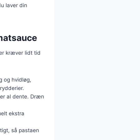
du laver din
omatsauce
r kræver lidt tid
 og hvidløg,
rydderier.
e er al dente. Dræn
elt ekstra
gtigt, så pastaen