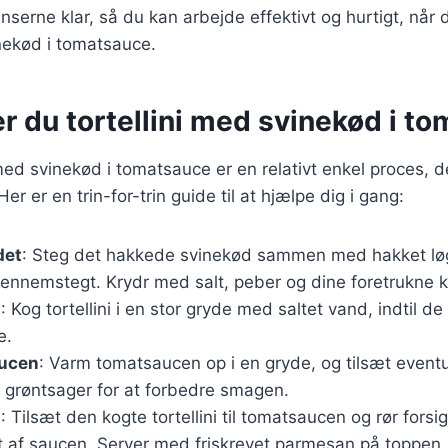
nserne klar, så du kan arbejde effektivt og hurtigt, når 
inekød i tomatsauce.
r du tortellini med svinekød i t
 med svinekød i tomatsauce er en relativt enkel proces, de
er er en trin-for-trin guide til at hjælpe dig i gang:
det
: Steg det hakkede svinekød sammen med hakket løg
 gennemstegt. Krydr med salt, peber og dine foretrukne k
i
: Kog tortellini i en stor gryde med saltet vand, indtil d
e.
aucen
: Varm tomatsaucen op i en gryde, og tilsæt eventu
g grøntsager for at forbedre smagen.
n
: Tilsæt den kogte tortellini til tomatsaucen og rør forsi
t af saucen. Server med friskrevet parmesan på toppen.