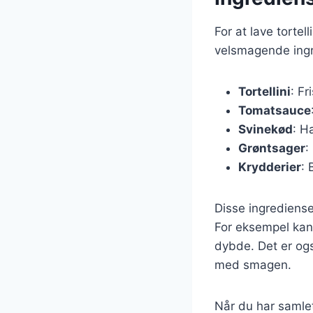
For at lave torte
velsmagende ingre
Tortellini
: Fr
Tomatsauce
Svinekød
: H
Grøntsager
:
Krydderier
: 
Disse ingrediense
For eksempel kan 
dybde. Det er ogs
med smagen.
Når du har samlet 