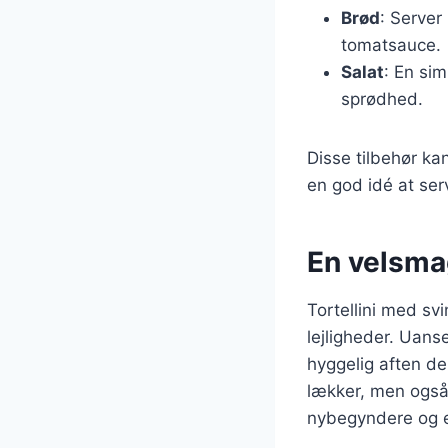
Brød
: Server
tomatsauce.
Salat
: En sim
sprødhed.
Disse tilbehør ka
en god idé at se
En velsmag
Tortellini med sv
lejligheder. Uans
hyggelig aften de
lækker, men også r
nybegyndere og e