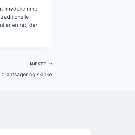
il at imødekomme
raditionelle
ni er en ret, der
NÆSTE
d grøntsager og skinke