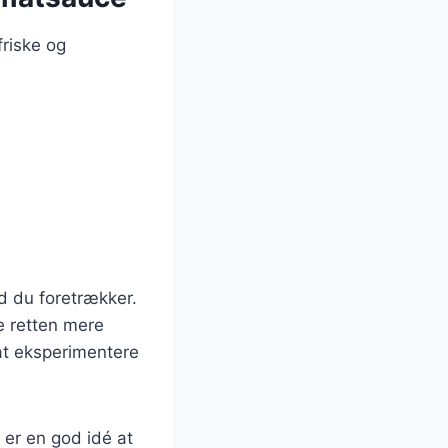
friske og
:
ad du foretrækker.
e retten mere
 at eksperimentere
t er en god idé at