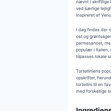
nævnt i skriftlige
ved særlige lejlig
inspireret af Venu
I dag findes der m
ost og grøntsager
parmesanost, men 
populær i Italien
tilpasses lokale
Tortelliniens popu
opskrifter, herun
tortellini til en
med forskellige 
Ingrediens