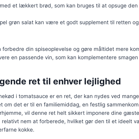
 med et lækkert brød, som kan bruges til at opsuge den
pel grøn salat kan være et godt supplement til retten og t
n forbedre din spiseoplevelse og gøre måltidet mere kom
rvere en passende vin, som kan komplementere smagen a
ende ret til enhver lejlighed
inekød i tomatsauce er en ret, der kan nydes ved mange 
et om det er til en familiemiddag, en festlig sammenkoms
rhjemme, vil denne ret helt sikkert imponere dine gæste
elativt nem at forberede, hvilket gør den til et ideelt v
rfarne kokke.