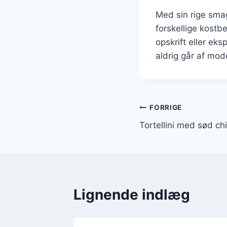
Med sin rige smag
forskellige kostb
opskrift eller eks
aldrig går af mod
Indlægsnavi
FORRIGE
Tortellini med sød chi
Lignende indlæg