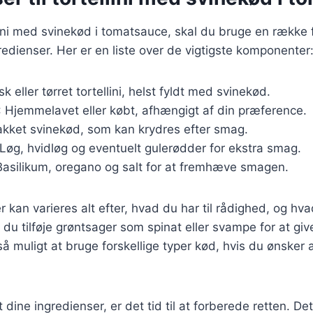
llini med svinekød i tomatsauce, skal du bruge en række 
dienser. Her er en liste over de vigtigste komponenter
isk eller tørret tortellini, helst fyldt med svinekød.
: Hjemmelavet eller købt, afhængigt af din præference.
akket svinekød, som kan krydres efter smag.
 Løg, hvidløg og eventuelt gulerødder for ekstra smag.
Basilikum, oregano og salt for at fremhæve smagen.
r kan varieres alt efter, hvad du har til rådighed, og hv
du tilføje grøntsager som spinat eller svampe for at giv
å muligt at bruge forskellige typer kød, hvis du ønsker
dine ingredienser, er det tid til at forberede retten. De