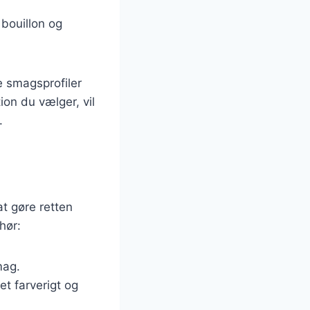
 bouillon og
e smagsprofiler
ion du vælger, vil
.
at gøre retten
hør:
mag.
et farverigt og