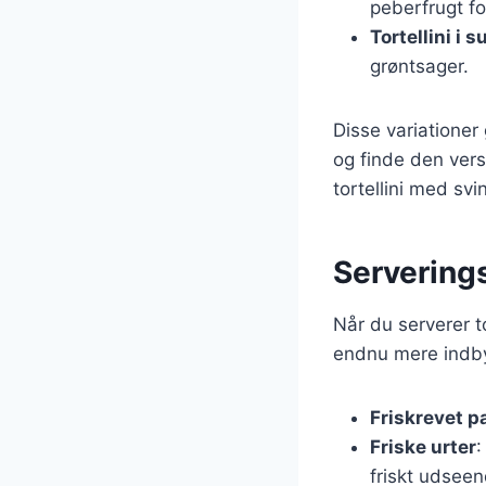
peberfrugt fo
Tortellini i 
grøntsager.
Disse variationer
og finde den vers
tortellini med sv
Serveringst
Når du serverer t
endnu mere indbyd
Friskrevet 
Friske urter
:
friskt udseen