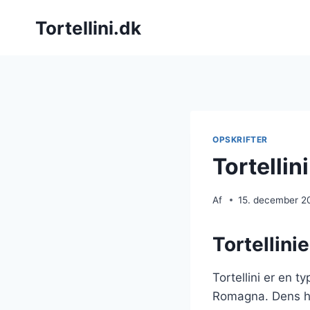
Fortsæt
Tortellini.dk
til
indhold
OPSKRIFTER
Tortelli
Af
15. december 2
Tortellini
Tortellini er en t
Romagna. Dens his