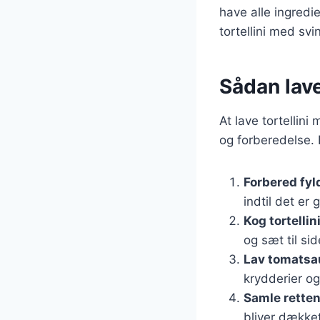
have alle ingredie
tortellini med sv
Sådan lave
At lave tortellini
og forberedelse. H
Forbered fyl
indtil det er
Kog tortellin
og sæt til sid
Lav tomats
krydderier o
Samle rette
bliver dække