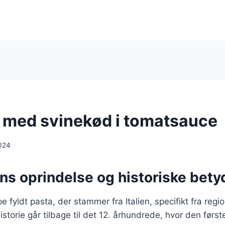
ni med svinekød i tomatsauce
024
ens oprindelse og historiske bet
ype fyldt pasta, der stammer fra Italien, specifikt fra regi
torie går tilbage til det 12. århundrede, hvor den først