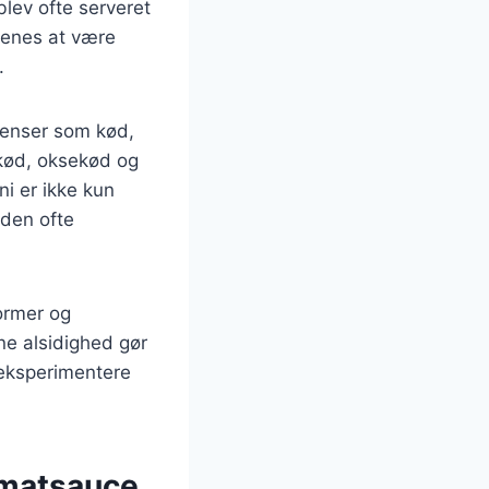
 blev ofte serveret
 menes at være
.
dienser som kød,
nekød, oksekød og
ni er ikke kun
 den ofte
former og
ne alsidighed gør
 eksperimentere
tomatsauce