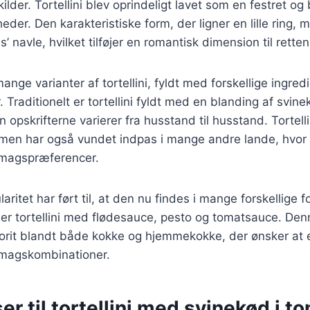
 kilder. Tortellini blev oprindeligt lavet som en festret og
heder. Den karakteristiske form, der ligner en lille ring,
s’ navle, hvilket tilføjer en romantisk dimension til retten
ange varianter af tortellini, fyldt med forskellige ingre
. Traditionelt er tortellini fyldt med en blanding af svi
opskrifterne varierer fra husstand til husstand. Tortelli
, men har også vundet indpas i mange andre lande, hvor
 smagspræferencer.
laritet har ført til, at den nu findes i mange forskellige 
der tortellini med flødesauce, pesto og tomatsauce. Den
 favorit blandt både kokke og hjemmekokke, der ønsker at
smagskombinationer.
er til tortellini med svinekød i 