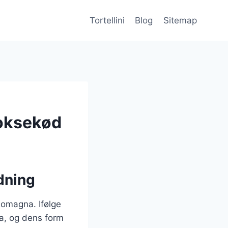
Tortellini
Blog
Sitemap
 oksekød
ydning
-Romagna. Ifølge
ia, og dens form