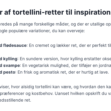
 af tortellini-retter til inspiration
beredes på mange forskellige måder, og der er utallige op
ogle populære variationer, du kan overveje:
ed flødesauce
: En cremet og lækker ret, der er perfekt til
d kylling
: En sundere version, hvor kylling erstatter oks
ed svampe
: En vegetarisk mulighed, der tilføjer en jord
ed pesto
: En frisk og aromatisk ret, der er hurtig at lave.
viser, hvor alsidig tortellini kan være, og hvordan den k
præferencer og kostbehov. Uanset hvilken opskrift du vælg
edsstillende ret.