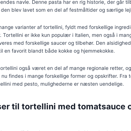
hendes navle. Denne pasta har en rig historie, der går til
den blev lavet som en del af festmåltider og særlige lej
ange varianter af tortellini, fyldt med forskellige ingre
. Tortellini er ikke kun populær i Italien, men også i ma
veres med forskellige saucer og tilbehør. Den alsidighed,
 til en favorit blandt både kokke og hjemmekokke.
tortellini også været en del af mange regionale retter, o
en nu findes i mange forskellige former og opskrifter. Fra t
rtellini med pesto, mulighederne er næsten uendelige.
er til tortellini med tomatsauce 