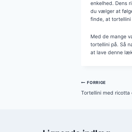
enkelhed. Dens ri
du vælger at følg
finde, at tortelli
Med de mange vari
tortellini på. Så
at lave denne læk
Indlægsnavi
FORRIGE
Tortellini med ricotta