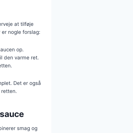
veje at tilføje
 er nogle forslag:
saucen op.
til den varme ret.
etten.
plet. Det er også
 retten.
tsauce
mbinerer smag og