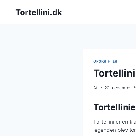
Fortsæt
Tortellini.dk
til
indhold
OPSKRIFTER
Tortelli
Af
20. december 
Tortellini
Tortellini er en 
legenden blev tor