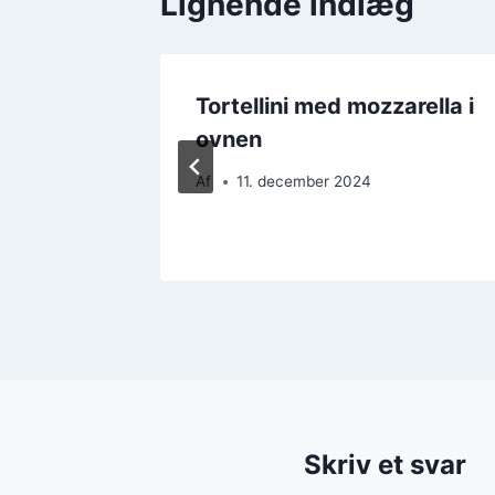
Lignende indlæg
g
Tortellini med mozzarella i
ovnen
Af
11. december 2024
Skriv et svar