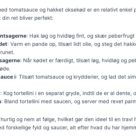
i med tomatsauce og hakket oksekød er en relativt enkel 
t din ret bliver perfekt:
øntsagerne
: Hak løg og hvidløg fint, og skær peberfrugt i
det
: Varm en pande op, tilsæt lidt olie, og steg det ha
brunet.
tsagerne
: Når kødet er færdigt, tilsæt løg, hvidløg og pe
løde.
auce i
: Tilsæt tomatsauce og krydderier, og lad det sim
i
: Kog tortellini i en separat gryde, indtil de er al dente
n
: Bland tortellini med saucen, og server med revet pa
hurtig og nem at følge, hvilket gør den ideel til en trav
d forskellige fyld og saucer, alt efter hvad du har hjem