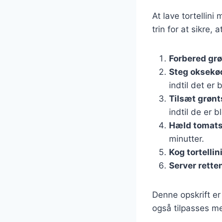
At lave tortellin
trin for at sikre, a
Forbered gr
Steg oksekø
indtil det er 
Tilsæt grøn
indtil de er b
Hæld tomats
minutter.
Kog tortellin
Server rette
Denne opskrift er 
også tilpasses me