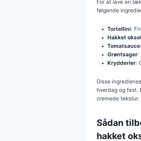
For at lave en læ
følgende ingredie
Tortellini
: Fr
Hakket okse
Tomatsauce
Grøntsager
:
Krydderier
: 
Disse ingrediense
hverdag og fest. 
cremede tekstur.
Sådan tilb
hakket ok