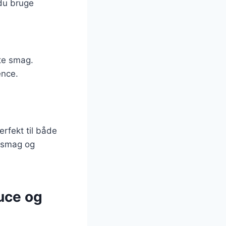
 du bruge
te smag.
ence.
rfekt til både
a smag og
uce og