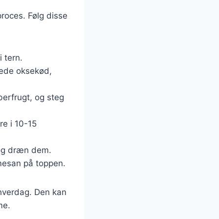
proces. Følg disse
 tern.
kkede oksekød,
berfrugt, og steg
re i 10-15
, og dræn dem.
rmesan på toppen.
l hverdag. Den kan
me.