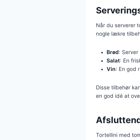
Serveringst
Når du serverer t
nogle lækre tilbeh
Brød
: Server
Salat
: En fri
Vin
: En god r
Disse tilbehør ka
en god idé at ove
Afslutten
Tortellini med t