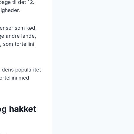
bage til det 12.
ligheder.
dienser som kød,
nge andre lande,
 som tortellini
g dens popularitet
ortellini med
og hakket