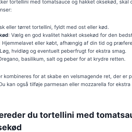
kker tortellini med tomatsauce og hakket oksekød, skal
nser:
isk eller tørret tortellini, fyldt med ost eller kød.
kød
: Vælg en god kvalitet hakket oksekød for den beds
: Hjemmelavet eller købt, afhængig af din tid og præfer
 Løg, hvidløg og eventuelt peberfrugt for ekstra smag.
Oregano, basilikum, salt og peber for at krydre retten.
r kombineres for at skabe en velsmagende ret, der er pe
Du kan også tilføje parmesan eller mozzarella for ekstr
ereder du tortellini med tomatsa
sekød