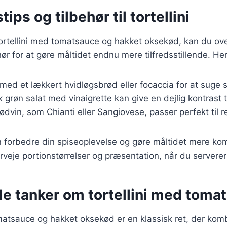
ips og tilbehør til tortellini
ortellini med tomatsauce og hakket oksekød, kan du over
ør for at gøre måltidet endnu mere tilfredsstillende. Her
 med et lækkert hvidløgsbrød eller focaccia for at suge 
sk grøn salat med vinaigrette kan give en dejlig kontrast 
ødvin, som Chianti eller Sangiovese, passer perfekt til r
n forbedre din spiseoplevelse og gøre måltidet mere kom
rveje portionstørrelser og præsentation, når du serverer
de tanker om tortellini med toma
omatsauce og hakket oksekød er en klassisk ret, der ko