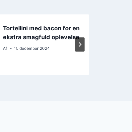
Tortellini med bacon for en
Tortell
ekstra smagfuld oplevelse
som pri
Af
11. december 2024
Af
24. 