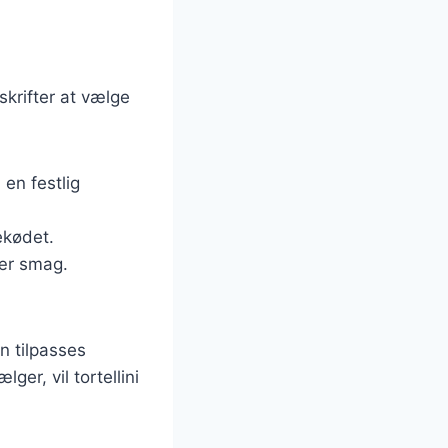
skrifter at vælge
 en festlig
ekødet.
nær smag.
an tilpasses
er, vil tortellini