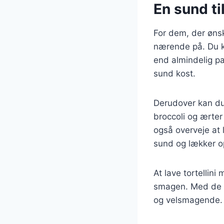
En sund ti
For dem, der ønsk
nærende på. Du ka
end almindelig p
sund kost.
Derudover kan du t
broccoli og ærter
også overveje at 
sund og lækker o
At lave tortellin
smagen. Med de r
og velsmagende.