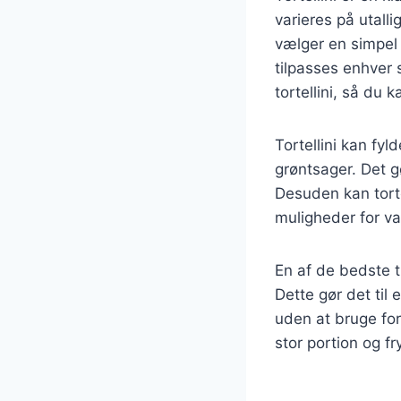
varieres på utalli
vælger en simpel o
tilpasses enhver s
tortellini, så du k
Tortellini kan fy
grøntsager. Det g
Desuden kan torte
muligheder for va
En af de bedste t
Dette gør det til 
uden at bruge fo
stor portion og fr