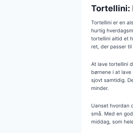
Tortellini:
Tortellini er en a
hurtig hverdagsm
tortellini altid 
ret, der passer t
At lave tortellini
børnene i at lav
sjovt samtidig. D
minder.
Uanset hvordan du
små. Med en god o
middag, som hele 