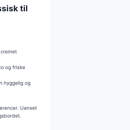
sisk til
n cremet
to og friske
en hyggelig og
ferencer. Uanset
agsbordet.