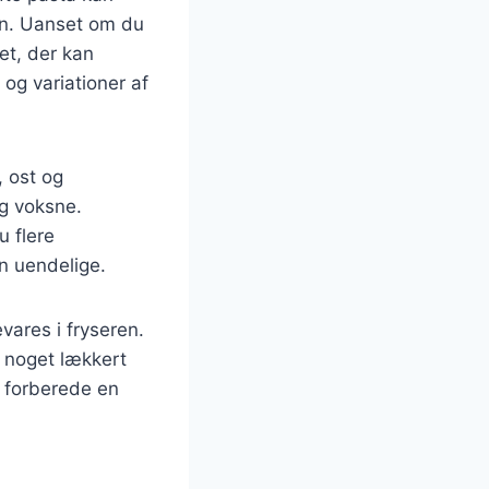
lien. Uanset om du
ret, der kan
 og variationer af
, ost og
og voksne.
u flere
en uendelige.
vares i fryseren.
e noget lækkert
t forberede en