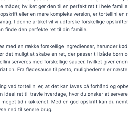
ge måder, hvilket gør den til en perfekt ret til hele fami
pskrift eller en mere kompleks version, er tortellini en 
mag. I denne artikel vil vi udforske forskellige opskrifter
an finde den perfekte ret til din familie.
ldes med en række forskellige ingredienser, herunder kød
ør det muligt at skabe en ret, der passer til både børn 
llini serveres med forskellige saucer, hvilket giver endn
riation. Fra flødesauce til pesto, mulighederne er næst
ing ved tortellini er, at det kan laves på forhånd og opbe
en ideel ret til travle hverdage, hvor du ønsker at server
r meget tid i køkkenet. Med en god opskrift kan du nem
yse ned til senere brug.