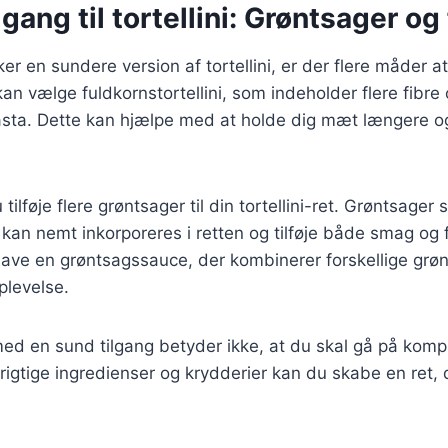
lgang til tortellini: Grøntsager og
er en sundere version af tortellini, er der flere måder a
n vælge fuldkornstortellini, som indeholder flere fibre
asta. Dette kan hjælpe med at holde dig mæt længere og
ilføje flere grøntsager til din tortellini-ret. Grøntsager 
 kan nemt inkorporeres i retten og tilføje både smag og 
lave en grøntsagssauce, der kombinerer forskellige grøn
plevelse.
i med en sund tilgang betyder ikke, at du skal gå på ko
igtige ingredienser og krydderier kan du skabe en ret,