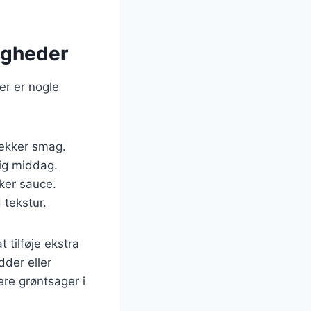
ligheder
er er nogle
lækker smag.
lig middag.
kker sauce.
 tekstur.
 tilføje ekstra
der eller
ere grøntsager i