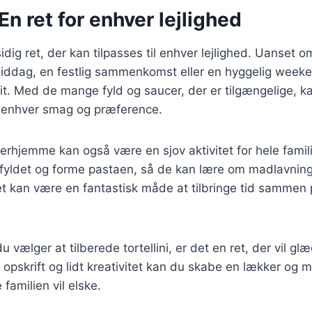
 En ret for enhver lejlighed
lsidig ret, der kan tilpasses til enhver lejlighed. Uanset om
iddag, en festlig sammenkomst eller en hyggelig week
et hit. Med de mange fyld og saucer, der er tilgængelige, 
il enhver smag og præference.
 derhjemme kan også være en sjov aktivitet for hele famili
e fyldet og forme pastaen, så de kan lære om madlavnin
et kan være en fantastisk måde at tilbringe tid sammen
 vælger at tilberede tortellini, er det en ret, der vil g
pskrift og lidt kreativitet kan du skabe en lækker og 
familien vil elske.