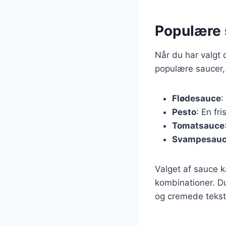
Populære s
Når du har valgt d
populære saucer, d
Flødesauce
:
Pesto
: En fr
Tomatsauce
Svampesau
Valget af sauce k
kombinationer. Du
og cremede tekst