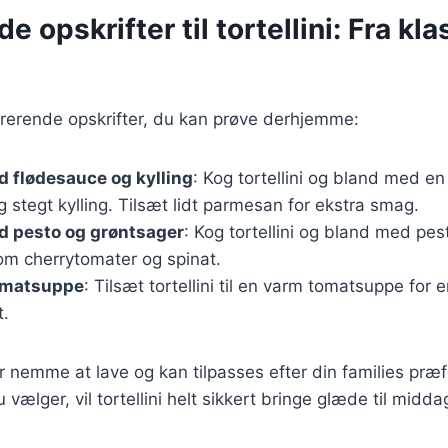
e opskrifter til tortellini: Fra klas
irerende opskrifter, du kan prøve derhjemme:
ed flødesauce og kylling
: Kog tortellini og bland med e
 stegt kylling. Tilsæt lidt parmesan for ekstra smag.
ed pesto og grøntsager
: Kog tortellini og bland med pes
om cherrytomater og spinat.
 tomatsuppe
: Tilsæt tortellini til en varm tomatsuppe for 
t.
er nemme at lave og kan tilpasses efter din families præ
u vælger, vil tortellini helt sikkert bringe glæde til midd