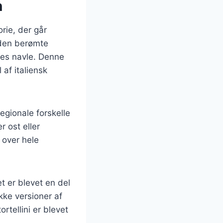
n
orie, der går
f den berømte
des navle. Denne
 af italiensk
regionale forskelle
r ost eller
r over hele
t er blevet en del
kke versioner af
rtellini er blevet