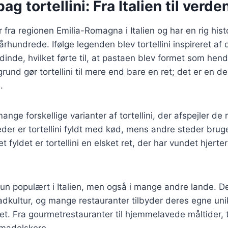
ag tortellini: Fra Italien til verde
 fra regionen Emilia-Romagna i Italien og har en rig hist
. århundrede. Ifølge legenden blev tortellini inspireret a
inde, hvilket førte til, at pastaen blev formet som hen
und gør tortellini til mere end bare en ret; det er en del
.
ange forskellige varianter af tortellini, der afspejler de 
teder er tortellini fyldt med kød, mens andre steder bruge
 fyldet er tortellini en elsket ret, der har vundet hjerte
e kun populært i Italien, men også i mange andre lande. De
dkultur, og mange restauranter tilbyder deres egne uni
et. Fra gourmetrestauranter til hjemmelavede måltider, to
 madelskere.