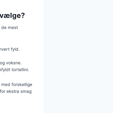
u vælge?
af de mest
vert fyld.
 og voksne.
yldt tortellini.
 med forskellige
 for ekstra smag