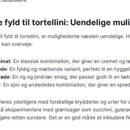
e fyld til tortellini: Uendelige mu
l fyld til tortellini, er mulighederne næsten uendelige. H
 kan overveje:
pinat
: En klassisk kombination, der giver en cremet og 
øde
: En fyldig og mættende variant, perfekt til en hygge
løde
: En rig og jordnær smag, der passer godt til en læ
g
: En sjov og anderledes kombination, der giver en sprød
ieres yderligere med forskellige krydderier og urter for at
å eksperimentere med grøntsager som zucchini, gulerød
 gøre retten sundere. Det er en god måde at inkludere fl