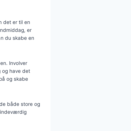
 det er til en
endmiddag, er
kan du skabe en
en. Involver
g og have det
 på og skabe
læde både store og
mindeværdig