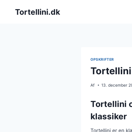
Fortsæt
Tortellini.dk
til
indhold
OPSKRIFTER
Tortellini
Af
13. december 2
Tortellini 
klassiker
Tortellini er en k