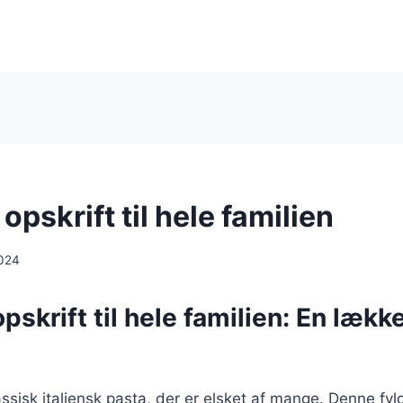
 opskrift til hele familien
024
opskrift til hele familien: En lækk
lassisk italiensk pasta, der er elsket af mange. Denne fy