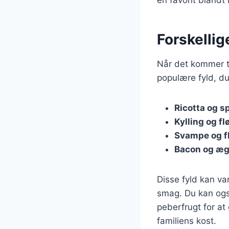
Forskellig
Når det kommer ti
populære fyld, du
Ricotta og s
Kylling og fl
Svampe og f
Bacon og æ
Disse fyld kan var
smag. Du kan ogs
peberfrugt for at
familiens kost.