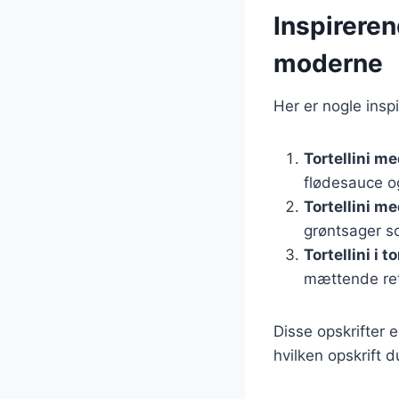
Inspirerend
moderne
Her er nogle insp
Tortellini m
flødesauce og
Tortellini m
grøntsager s
Tortellini i
mættende re
Disse opskrifter 
hvilken opskrift d