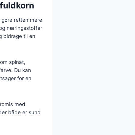
 fuldkorn
t gøre retten mere
 og næringsstoffer
 bidrage til en
som spinat,
farve. Du kan
tsager for en
mpromis med
 der både er sund