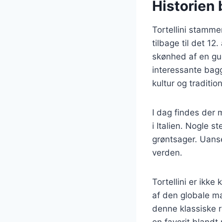
Historien b
Tortellini stammer
tilbage til det 12
skønhed af en gud
interessante baggr
kultur og tradition
I dag findes der m
i Italien. Nogle s
grøntsager. Uanset
verden.
Tortellini er ikk
af den globale ma
denne klassiske r
en favorit blandt