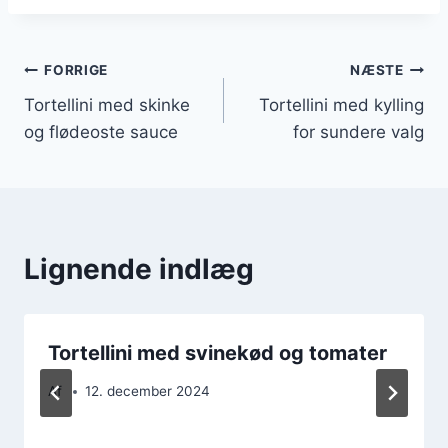
Indlægsnavigation
FORRIGE
NÆSTE
Tortellini med skinke
Tortellini med kylling
og flødeoste sauce
for sundere valg
Lignende indlæg
Tortellini med svinekød og tomater
Af
12. december 2024