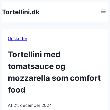
Fortsæt
Tortellini.dk
til
indhold
Opskrifter
Tortellini med
tomatsauce og
mozzarella som comfort
food
Af
21. december 2024