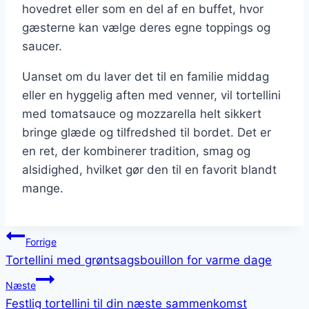
hovedret eller som en del af en buffet, hvor
gæsterne kan vælge deres egne toppings og
saucer.
Uanset om du laver det til en familie middag
eller en hyggelig aften med venner, vil tortellini
med tomatsauce og mozzarella helt sikkert
bringe glæde og tilfredshed til bordet. Det er
en ret, der kombinerer tradition, smag og
alsidighed, hvilket gør den til en favorit blandt
mange.
Indlægsnavigation
Forrige
Tortellini med grøntsagsbouillon for varme dage
Næste
Festlig tortellini til din næste sammenkomst