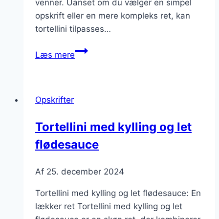
venner. Uanset om du vælger en simpel
opskrift eller en mere kompleks ret, kan
tortellini tilpasses…
Tortellini
Læs mere
til
festlig
middag
Opskrifter
med
venner
Tortellini med kylling og let
flødesauce
Af
25. december 2024
Tortellini med kylling og let flødesauce: En
lækker ret Tortellini med kylling og let