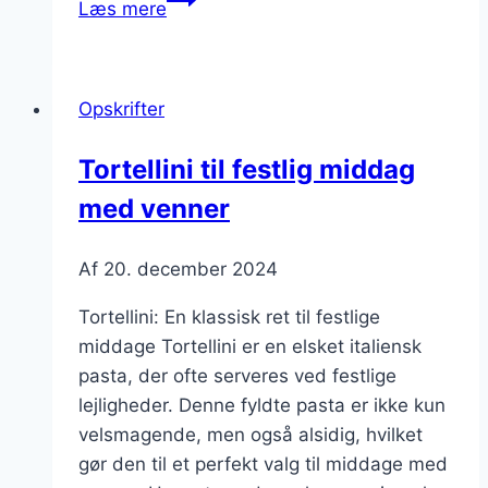
Læs mere
med
svampe
og
Opskrifter
trøffelolie
Tortellini til festlig middag
med venner
Af
20. december 2024
Tortellini: En klassisk ret til festlige
middage Tortellini er en elsket italiensk
pasta, der ofte serveres ved festlige
lejligheder. Denne fyldte pasta er ikke kun
velsmagende, men også alsidig, hvilket
gør den til et perfekt valg til middage med