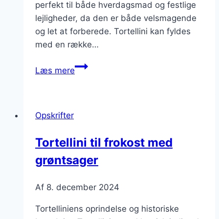
perfekt til både hverdagsmad og festlige
lejligheder, da den er både velsmagende
og let at forberede. Tortellini kan fyldes
med en række…
Tortellini
Læs mere
med
kylling
og
Opskrifter
svampe
i
Tortellini til frokost med
flødesauce
grøntsager
Af
8. december 2024
Tortelliniens oprindelse og historiske