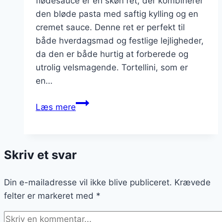
flødesauce er en skøn ret, der kombinerer
den bløde pasta med saftig kylling og en
cremet sauce. Denne ret er perfekt til
både hverdagsmad og festlige lejligheder,
da den er både hurtig at forberede og
utrolig velsmagende. Tortellini, som er
en…
Tortellini
Læs mere
med
kylling
og
Skriv et svar
let
flødesauce
Din e-mailadresse vil ikke blive publiceret.
Krævede
felter er markeret med
*