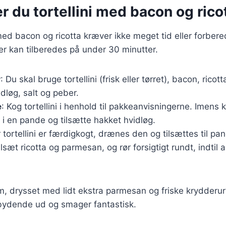
r du tortellini med bacon og rico
i med bacon og ricotta kræver ikke meget tid eller forbere
der kan tilberedes på under 30 minutter.
r
: Du skal bruge tortellini (frisk eller tørret), bacon, rico
idløg, salt og peber.
e
: Kog tortellini i henhold til pakkeanvisningerne. Imens
i en pande og tilsætte hakket hvidløg.
r tortellini er færdigkogt, drænes den og tilsættes til 
lsæt ricotta og parmesan, og rør forsigtigt rundt, indtil a
m, drysset med lidt ekstra parmesan og friske krydderurt
bydende ud og smager fantastisk.