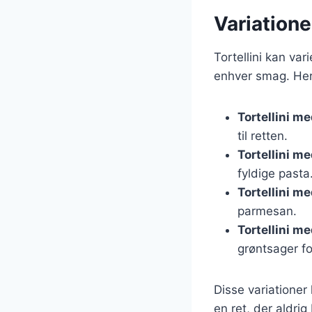
Variatione
Tortellini kan var
enhver smag. Her 
Tortellini m
til retten.
Tortellini m
fyldige pasta
Tortellini m
parmesan.
Tortellini m
grøntsager fo
Disse variationer 
en ret, der aldrig 