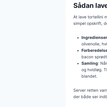
Sådan lave
At lave tortellin
simpel opskrift, 
Ingrediense
olivenolie, hv
Forberedels
bacon sprødt 
Samling
: Nå
og hvidløg. Ti
blandet.
Server retten var
der både ser ind