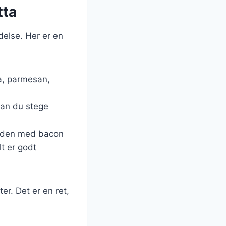
tta
delse. Her er en
tta, parmesan,
 kan du stege
panden med bacon
lt er godt
er. Det er en ret,