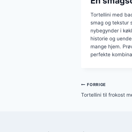
En smagsop
Tortellini med ba
smag og tekstur 
nybegynder i køkk
historie og uendel
mange hjem. Prøv 
perfekte kombina
Indlægsnavi
FORRIGE
Tortellini til frokost 