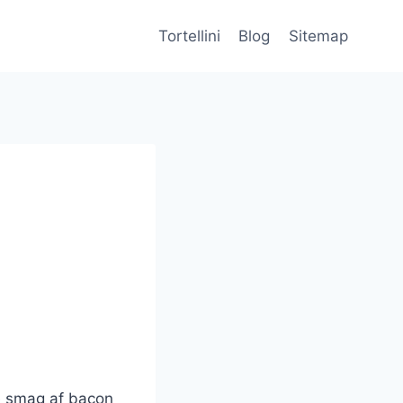
Tortellini
Blog
Sitemap
ge smag af bacon