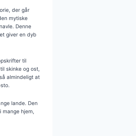
orie, der går
 den mytiske
 navle. Denne
ket giver en dyb
skrifter til
il skinke og ost,
så almindeligt at
esto.
mange lande. Den
t i mange hjem,