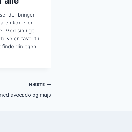
 alle
se, der bringer
ren kok eller
e. Med sin rige
blive en favorit i
t finde din egen
NÆSTE
dt med avocado og majs