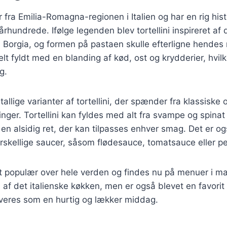
 fra Emilia-Romagna-regionen i Italien og har en rig hist
. århundrede. Ifølge legenden blev tortellini inspireret af
 Borgia, og formen på pastaen skulle efterligne hendes
elt fyldt med en blanding af kød, ost og krydderier, hvil
g.
tallige varianter af tortellini, der spænder fra klassiske op
ger. Tortellini kan fyldes med alt fra svampe og spinat t
l en alsidig ret, der kan tilpasses enhver smag. Det er og
 forskellige saucer, såsom flødesauce, tomatsauce eller p
vet populær over hele verden og findes nu på menuer i 
l af det italienske køkken, men er også blevet en favori
rveres som en hurtig og lækker middag.