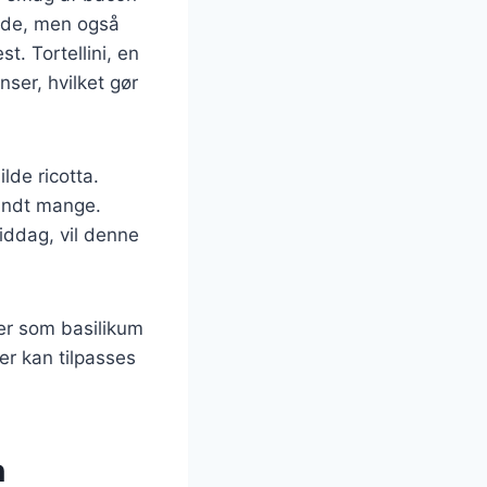
nde, men også
st. Tortellini, en
nser, hvilket gør
lde ricotta.
landt mange.
iddag, vil denne
ter som basilikum
der kan tilpasses
n