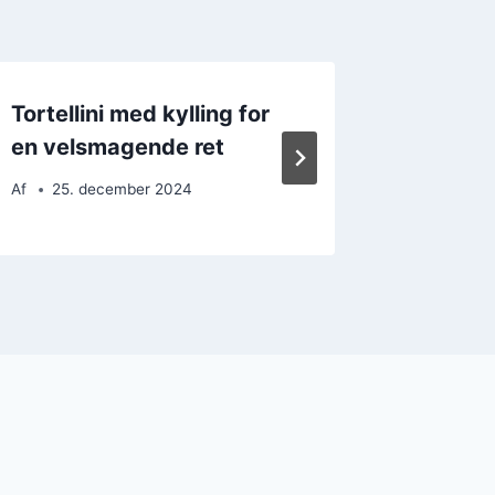
Tortellini med kylling for
Tortelli
en velsmagende ret
familie
Af
25. december 2024
Af
19. 