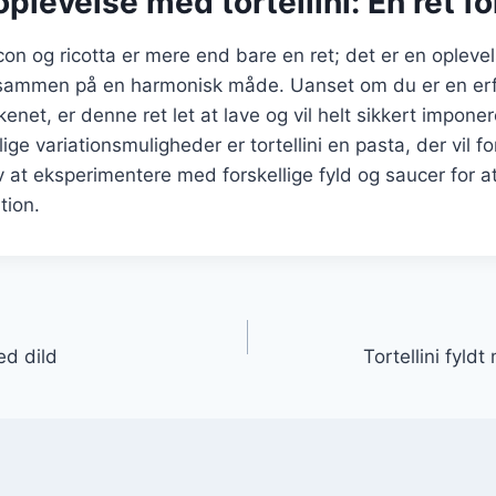
levelse med tortellini: En ret for
con og ricotta er mere end bare en ret; det er en oplevel
sammen på en harmonisk måde. Uanset om du er en erfa
enet, er denne ret let at lave og vil helt sikkert imponer
ige variationsmuligheder er tortellini en pasta, der vil for
at eksperimentere med forskellige fyld og saucer for a
tion.
gation
med dild
Tortellini fyl