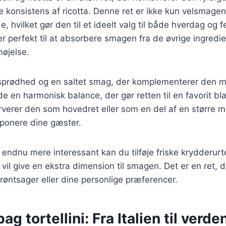
konsistens af ricotta. Denne ret er ikke kun velsmage
e, hvilket gør den til et ideelt valg til både hverdag og fe
er perfekt til at absorbere smagen fra de øvrige ingredie
nøjelse.
 sprødhed og en saltet smag, der komplementerer den mi
 en harmonisk balance, der gør retten til en favorit b
verer den som hovedret eller som en del af en større m
imponere dine gæster.
n endnu mere interessant kan du tilføje friske krydderur
m vil give en ekstra dimension til smagen. Det er en ret, 
øntsager eller dine personlige præferencer.
ag tortellini: Fra Italien til verde