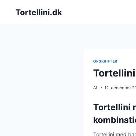
Fortsæt
Tortellini.dk
til
indhold
OPSKRIFTER
Tortellin
Af
12. december 2
Tortellini
kombinati
Tortellini med ba