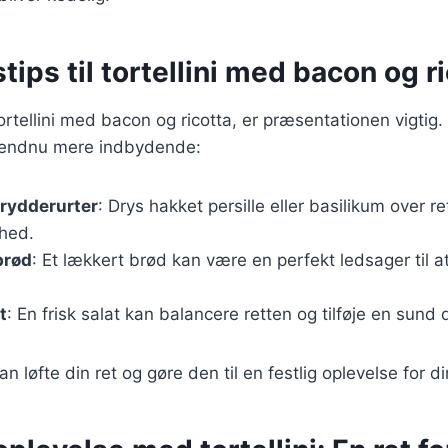
tips til tortellini med bacon og r
ortellini med bacon og ricotta, er præsentationen vigtig. 
et endnu mere indbydende:
krydderurter
: Drys hakket persille eller basilikum over ret
khed.
brød
: Et lækkert brød kan være en perfekt ledsager til 
t
: En frisk salat kan balancere retten og tilføje en sund
an løfte din ret og gøre den til en festlig oplevelse for d