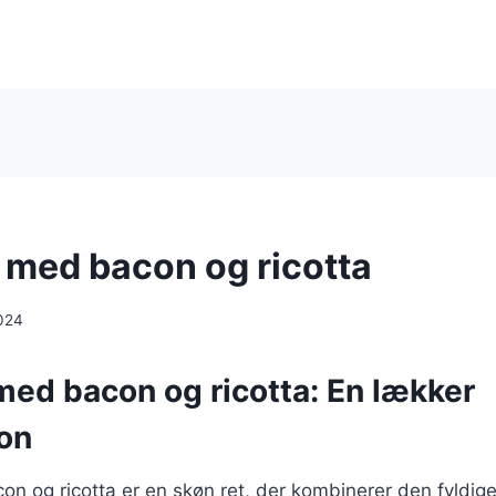
i med bacon og ricotta
024
 med bacon og ricotta: En lækker
on
con og ricotta er en skøn ret, der kombinerer den fyldi