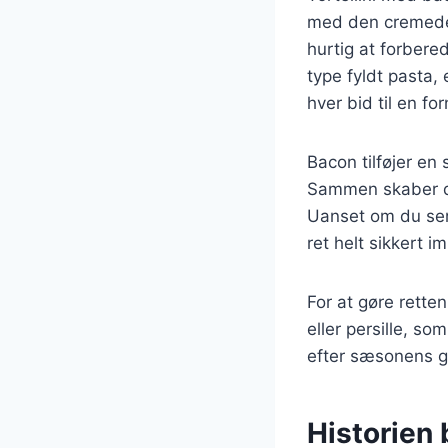
med den cremede 
hurtig at forbered
type fyldt pasta, 
hver bid til en for
Bacon tilføjer en
Sammen skaber de
Uanset om du ser
ret helt sikkert 
For at gøre rette
eller persille, so
efter sæsonens gr
Historien b