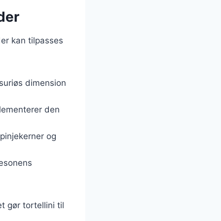
der
der kan tilpasses
uksuriøs dimension
plementerer den
 pinjekerner og
 sæsonens
gør tortellini til