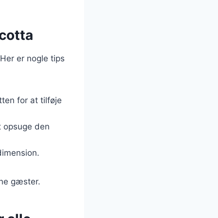
icotta
Her er nogle tips
ten for at tilføje
at opsuge den
 dimension.
ine gæster.