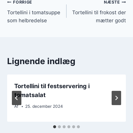
Indlægsnavigation
FORRIGE
NÆSTE
Tortellini i tomatsuppe
Tortellini til frokost der
som helbredelse
mætter godt
Lignende indlæg
Tortellini til festservering i
tomatsalat
Af
25. december 2024