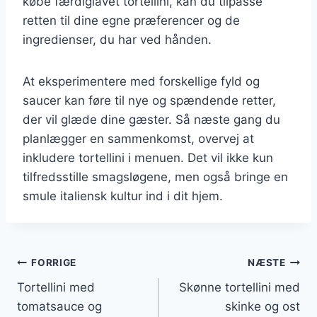
købe færdiglavet tortellini, kan du tilpasse
retten til dine egne præferencer og de
ingredienser, du har ved hånden.
At eksperimentere med forskellige fyld og
saucer kan føre til nye og spændende retter,
der vil glæde dine gæster. Så næste gang du
planlægger en sammenkomst, overvej at
inkludere tortellini i menuen. Det vil ikke kun
tilfredsstille smagsløgene, men også bringe en
smule italiensk kultur ind i dit hjem.
Indlægsnavigation
FORRIGE
NÆSTE
Tortellini med
Skønne tortellini med
tomatsauce og
skinke og ost