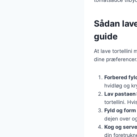
Sådan lave
guide
At lave tortellin
dine præferencer.
Forbered fyl
hvidløg og kr
Lav pastaen
tortellini. Hv
Fyld og form 
dejen over og
Kog og serve
din foretrukn