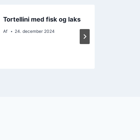
Tortellini med fisk og laks
Tortell
fyldig 
Af
24. december 2024
Af
25. 