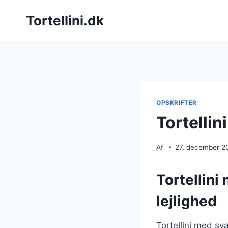
Fortsæt
Tortellini.dk
til
indhold
OPSKRIFTER
Tortelli
Af
27. december 2
Tortellini
lejlighed
Tortellini med sv