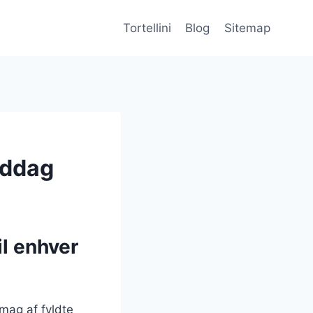
Tortellini
Blog
Sitemap
iddag
l enhver
smag af fyldte