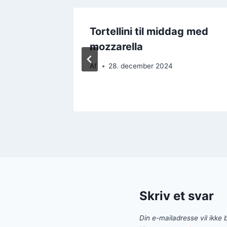
l
Tortellini til middag med
mozzarella
Af
28. december 2024
Skriv et svar
Din e-mailadresse vil ikke b