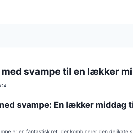
ni med svampe til en lækker m
024
 med svampe: En lækker middag ti
ampe er en fantastisk ret, der kombinerer den delikate 