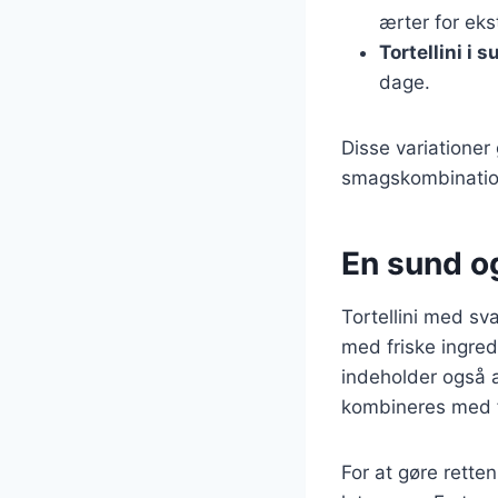
ærter for eks
Tortellini i 
dage.
Disse variationer
smagskombinatione
En sund o
Tortellini med s
med friske ingred
indeholder også a
kombineres med ful
For at gøre rette