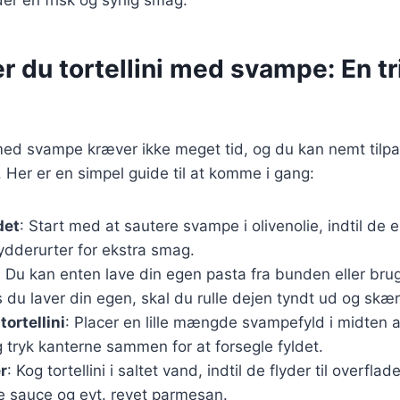
r du tortellini med svampe: En tri
i med svampe kræver ikke meget tid, og du kan nemt tilpas
 Her er en simpel guide til at komme i gang:
det
: Start med at sautere svampe i olivenolie, indtil de 
ydderurter for ekstra smag.
: Du kan enten lave din egen pasta fra bunden eller bru
is du laver din egen, skal du rulle dejen tyndt ud og skære
tortellini
: Placer en lille mængde svampefyld i midten af
 tryk kanterne sammen for at forsegle fyldet.
r
: Kog tortellini i saltet vand, indtil de flyder til overfl
e sauce og evt. revet parmesan.