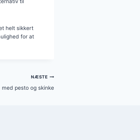
rnativ til
t helt sikkert
ulighed for at
NÆSTE
ni med pesto og skinke