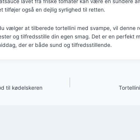
atsauce lavet fra friske tomater kan være en sundere alte
 tilføjer også en dejlig syrlighed til retten.
 vælger at tilberede tortellini med svampe, vil denne re
ter og tilfredsstille din egen smag. Det er en perfekt m
ddag, der er både sund og tilfredsstillende.
gation
ød til kødelskeren
Tortelli