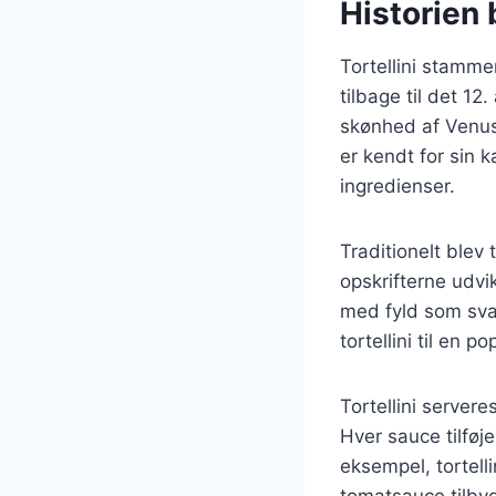
Historien b
Tortellini stammer
tilbage til det 12
skønhed af Venus,
er kendt for sin k
ingredienser.
Traditionelt blev
opskrifterne udvik
med fyld som sva
tortellini til en p
Tortellini server
Hver sauce tilføj
eksempel, tortell
tomatsauce tilbyd