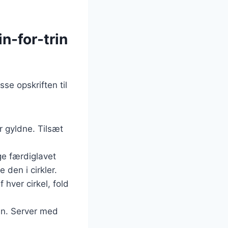
n-for-trin
se opskriften til
er gyldne. Tilsæt
ge færdiglavet
 den i cirkler.
 hver cirkel, fold
aden. Server med