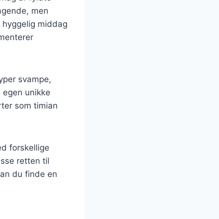
magende, men
en hyggelig middag
menterer
typer svampe,
n egen unikke
urter som timian
d forskellige
sse retten til
kan du finde en