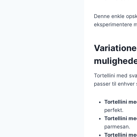
Denne enkle opskr
eksperimentere 
Variatione
mulighed
Tortellini med s
passer til enhver
Tortellini m
perfekt.
Tortellini m
parmesan.
Tortellini m