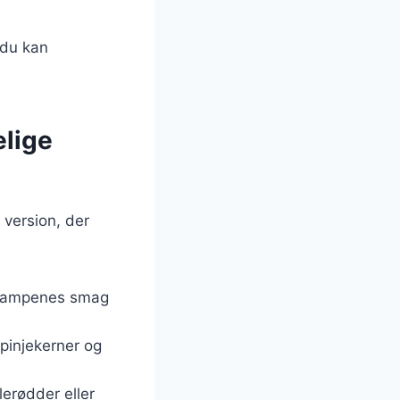
 du kan
elige
 version, der
svampenes smag
 pinjekerner og
lerødder eller