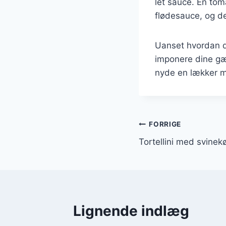
let sauce. En tom
flødesauce, og det
Uanset hvordan du
imponere dine gæs
nyde en lækker mi
Indlægsnavi
FORRIGE
Tortellini med svinek
Lignende indlæg