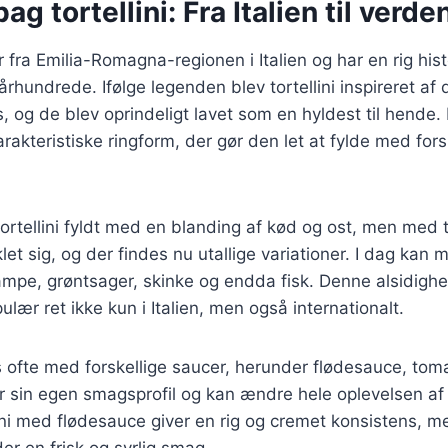
ag tortellini: Fra Italien til verde
 fra Emilia-Romagna-regionen i Italien og har en rig hist
. århundrede. Ifølge legenden blev tortellini inspireret a
 og de blev oprindeligt lavet som en hyldest til hende
arakteristiske ringform, der gør den let at fylde med fors
 tortellini fyldt med en blanding af kød og ost, men med 
let sig, og der findes nu utallige variationer. I dag kan m
mpe, grøntsager, skinke og endda fisk. Denne alsidighe
opulær ret ikke kun i Italien, men også internationalt.
es ofte med forskellige saucer, herunder flødesauce, to
er sin egen smagsprofil og kan ændre hele oplevelsen af 
ini med flødesauce giver en rig og cremet konsistens, me
er en frisk og syrlig smag.