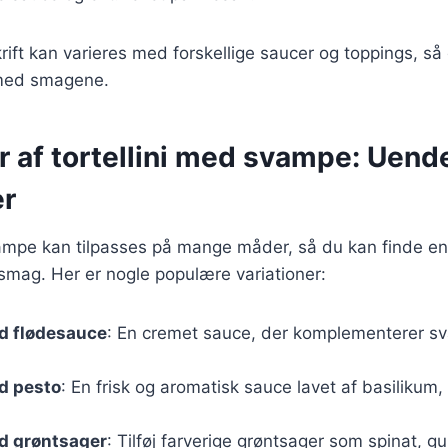
ift kan varieres med forskellige saucer og toppings, så
med smagene.
r af tortellini med svampe: Uend
er
vampe kan tilpasses på mange måder, så du kan finde en
 smag. Her er nogle populære variationer:
ed flødesauce
: En cremet sauce, der komplementerer 
ed pesto
: En frisk og aromatisk sauce lavet af basilikum,
ed grøntsager
: Tilføj farverige grøntsager som spinat, gu