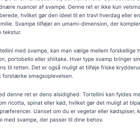
dnære nuancer af svampe. Denne ret er ikke kun vels
berede, hvilket gør den ideel til en travl hverdag eller 
milie. Svampe tilføjer en umami-dimension, der komple
e tekstur.
rtellini med svampe, kan man vælge mellem forskellige 
 portobello eller shiitake. Hver type svamp bringer si
 til retten. Det er også muligt at tilføje friske krydder
 at forstærke smagsoplevelsen.
ed denne ret er dens alsidighed. Tortellini kan fyldes me
m ricotta, spinat eller kød, hvilket gør det muligt at tilpa
præferencer. Uanset om du er vegetar eller kødspiser, 
lini med svampe, der passer til dine behov.