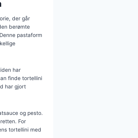
n
orie, der går
f den berømte
. Denne pastaform
kellige
tiden har
an finde tortellini
d har gjort
matsauce og pesto.
retten. For
ns tortellini med