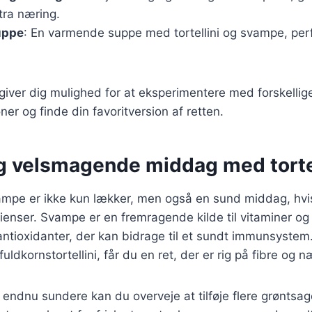
tra næring.
suppe
: En varmende suppe med tortellini og svampe, perfe
 giver dig mulighed for at eksperimentere med forskellig
r og finde din favoritversion af retten.
g velsmagende middag med tortel
vampe er ikke kun lækker, men også en sund middag, hvi
ienser. Svampe er en fremragende kilde til vitaminer og
ntioxidanter, der kan bidrage til et sundt immunsystem
dkornstortellini, får du en ret, der er rig på fibre og n
n endnu sundere kan du overveje at tilføje flere grøntsag