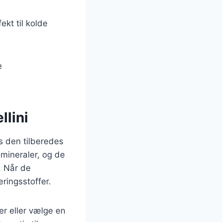
kt til kolde
e
lini
s den tilberedes
 mineraler, og de
. Når de
æringsstoffer.
er eller vælge en