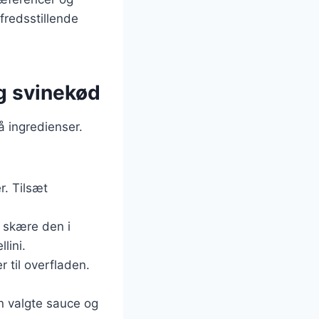
lfredsstillende
og svinekød
å ingredienser.
r. Tilsæt
g skære den i
lini.
r til overfladen.
in valgte sauce og