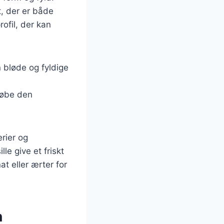
, der er både
ofil, der kan
 bløde og fyldige
købe den
erier og
le give et friskt
t eller ærter for
n