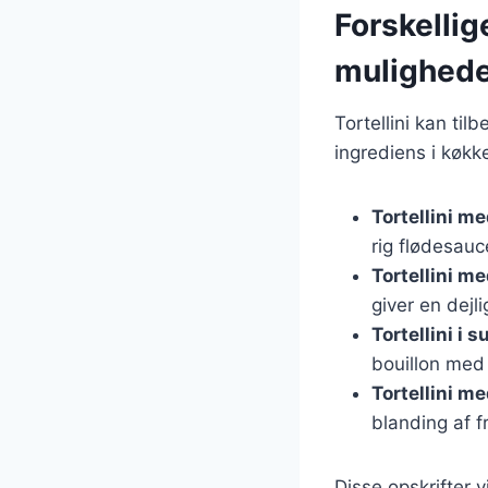
Forskellig
mulighed
Tortellini kan til
ingrediens i køkk
Tortellini m
rig flødesau
Tortellini m
giver en dejl
Tortellini i 
bouillon med
Tortellini m
blanding af f
Disse opskrifter 