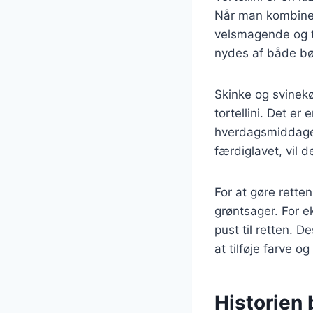
Når man kombinere
velsmagende og ti
nydes af både bø
Skinke og svinekø
tortellini. Det er 
hverdagsmiddage. 
færdiglavet, vil 
For at gøre rette
grøntsager. For ek
pust til retten. 
at tilføje farve o
Historien b