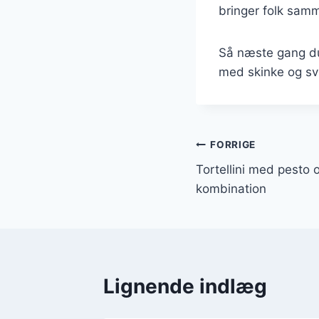
bringer folk sam
Så næste gang du l
med skinke og svi
Indlægsnavi
FORRIGE
Tortellini med pesto
kombination
Lignende indlæg