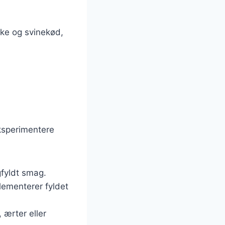
nke og svinekød,
eksperimentere
gfyldt smag.
lementerer fyldet
 ærter eller