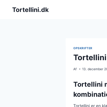
Fortsæt
Tortellini.dk
til
indhold
OPSKRIFTER
Tortelli
Af
13. december 2
Tortellini
kombinati
Tortellini er en k