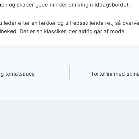
men og skaber gode minder omkring middagsbordet.
eder efter en lækker og tilfredsstillende ret, så overvej 
nekød. Det er en klassiker, der aldrig går af mode.
gation
 og tomatsauce
Tortellini med spin