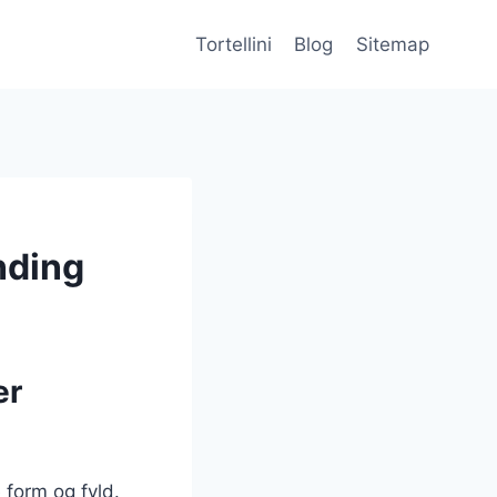
Tortellini
Blog
Sitemap
nding
er
e form og fyld.