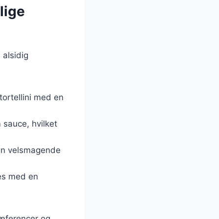
lige
 alsidig
tortellini med en
 sauce, hvilket
s en velsmagende
res med en
præferencer og