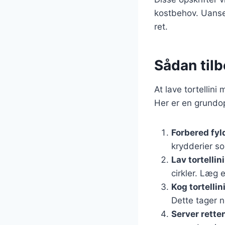
kostbehov. Uanset 
ret.
Sådan tilb
At lave tortellin
Her er en grundop
Forbered fyl
krydderier s
Lav tortellini
cirkler. Læg e
Kog tortellin
Dette tager n
Server rette