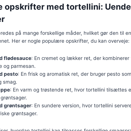
e opskrifter med tortellini: Uende
er
beredes på mange forskellige måder, hvilket gør den til en
enet. Her er nogle populære opskrifter, du kan overveje:
ed flødesauce
: En cremet og lækker ret, der kombinerer 
ce og parmesan.
ed pesto
: En frisk og aromatisk ret, der bruger pesto som
ig smag.
suppe
: En varm og trøstende ret, hvor tortellini tilsætte
 grøntsager.
ed grøntsager
: En sundere version, hvor tortellini serve
riske grøntsager.
viser, hvordan tortellini kan tilpasses forskellige smags