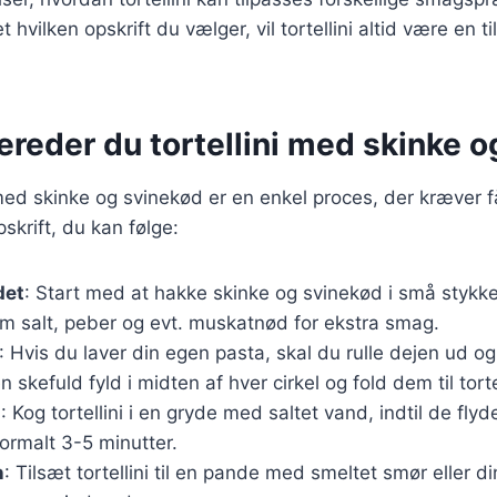
hvilken opskrift du vælger, vil tortellini altid være en ti
ereder du tortellini med skinke 
i med skinke og svinekød er en enkel proces, der kræver f
skrift, du kan følge:
det
: Start med at hakke skinke og svinekød i små stykke
om salt, peber og evt. muskatnød for ekstra smag.
: Hvis du laver din egen pasta, skal du rulle dejen ud o
n skefuld fyld i midten af hver cirkel og fold dem til tortel
i
: Kog tortellini i en gryde med saltet vand, indtil de flyde
ormalt 3-5 minutter.
n
: Tilsæt tortellini til en pande med smeltet smør eller d