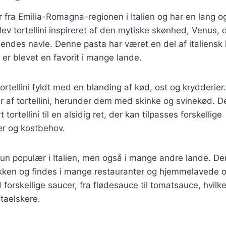
 fra Emilia-Romagna-regionen i Italien og har en lang og 
lev tortellini inspireret af den mytiske skønhed, Venus,
 hendes navle. Denne pasta har været en del af italiensk
er blevet en favorit i mange lande.
tortellini fyldt med en blanding af kød, ost og krydderier
ner af tortellini, herunder dem med skinke og svinekød. D
t tortellini til en alsidig ret, der kan tilpasses forskellige
r og kostbehov.
e kun populær i Italien, men også i mange andre lande. De
økken og findes i mange restauranter og hjemmelavede o
forskellige saucer, fra flødesauce til tomatsauce, hvilke
staelskere.