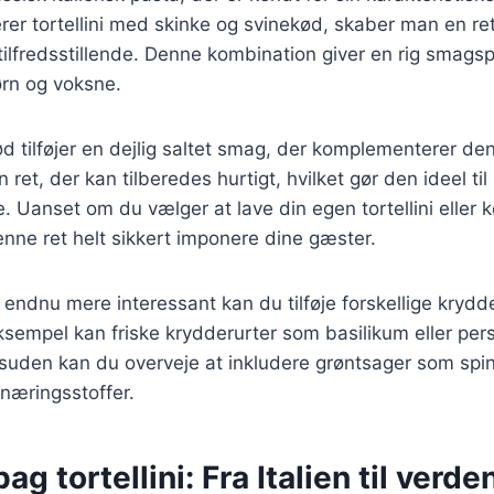
r tortellini med skinke og svinekød, skaber man en ret
lfredsstillende. Denne kombination giver en rig smagspr
rn og voksne.
d tilføjer en dejlig saltet smag, der komplementerer den
en ret, der kan tilberedes hurtigt, hvilket gør den ideel til
Uanset om du vælger at lave din egen tortellini eller 
denne ret helt sikkert imponere dine gæster.
n endnu mere interessant kan du tilføje forskellige krydd
sempel kan friske krydderurter som basilikum eller persil
Desuden kan du overveje at inkludere grøntsager som spina
g næringsstoffer.
ag tortellini: Fra Italien til verde