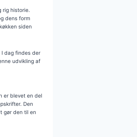
rig historie.
 og dens form
 køkken siden
. I dag findes der
enne udvikling af
n er blevet en del
pskrifter. Den
t gør den til en