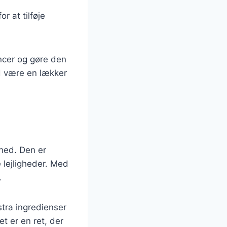
r at tilføje
encer og gøre den
id være en lækker
ghed. Den er
 lejligheder. Med
.
stra ingredienser
et er en ret, der