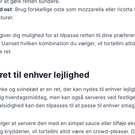
r at gøre retten sundere.
d ost
: Brug forskellige oste som mozzarella eller ricotta fo
turer.
giver dig mulighed for at tilpasse retten til dine præfer
 Uanset hvilken kombination du vælger, vil tortellini alt
e ret.
ret til enhver lejlighed
nke og svinekød er en ret, der kan nydes til enhver lejli
rtig hverdagsmiddag, men kan også serveres ved festlige
alsidighed kan den tilpasses til at passe til enhver smag
er at servere den med en simpel sauce eller tilføje ek
krydderier, vil tortellini altid være en crowd-pleaser. D