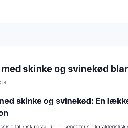
ni med skinke og svinekød bla
024
 med skinke og svinekød: En lækk
on
lassisk italiensk pasta, der er kendt for sin karakteristisk