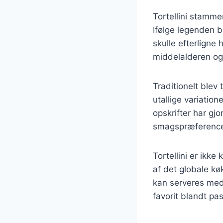
Tortellini stammer
Ifølge legenden b
skulle efterligne
middelalderen og 
Traditionelt blev 
utallige variatio
opskrifter har gjor
smagspræference
Tortellini er ikk
af det globale k
kan serveres med 
favorit blandt pa