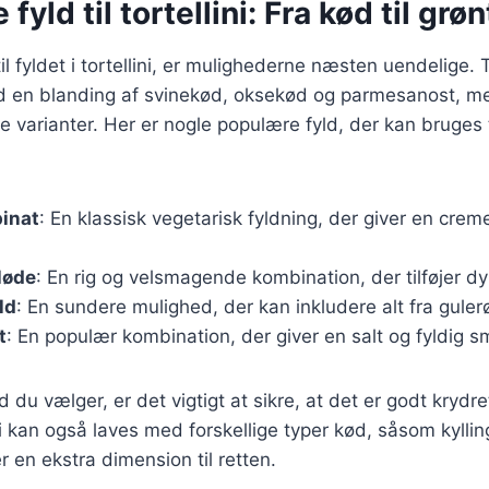
 fyld til tortellini: Fra kød til gr
 fyldet i tortellini, er mulighederne næsten uendelige. T
med en blanding af svinekød, oksekød og parmesanost, m
varianter. Her er nogle populære fyld, der kan bruges t
pinat
: En klassisk vegetarisk fyldning, der giver en cre
løde
: En rig og velsmagende kombination, der tilføjer dyb
ld
: En sundere mulighed, der kan inkludere alt fra gulerø
t
: En populær kombination, der giver en salt og fyldig s
d du vælger, er det vigtigt at sikre, at det er godt kryd
i kan også laves med forskellige typer kød, såsom kyllin
er en ekstra dimension til retten.