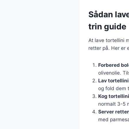
Sådan lave
trin guide
At lave tortellin
retter på. Her er
Forbered bo
olivenolie. T
Lav tortellini
og fold dem t
Kog tortellin
normalt 3-5 m
Server rette
med parmesa