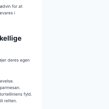
ødvin for at
evares i
kellige
føjer deres egen
levelse.
g parmesan.
rtelliniens fyld.
l retten.