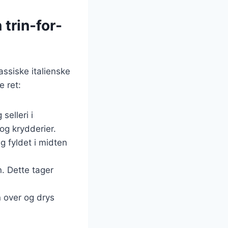
 trin-for-
assiske italienske
e ret:
selleri i
og krydderier.
æg fyldet i midten
en. Dette tager
n over og drys