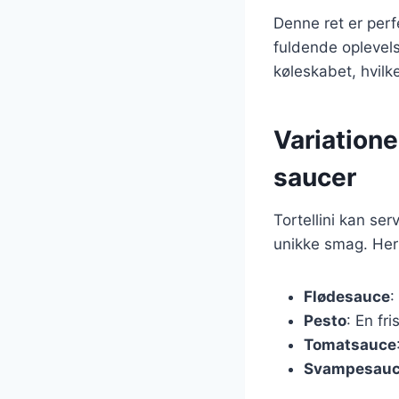
Denne ret er perf
fuldende oplevel
køleskabet, hvilk
Variationer
saucer
Tortellini kan se
unikke smag. Her 
Flødesauce
:
Pesto
: En fr
Tomatsauce
Svampesau