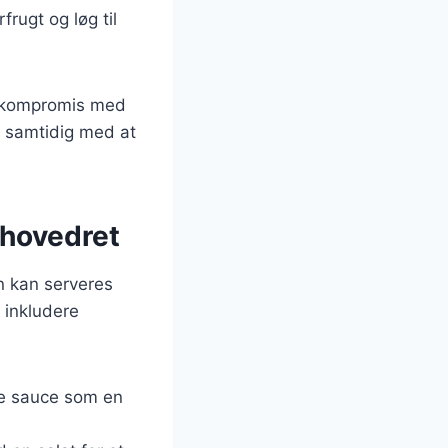
rugt og løg til
på kompromis med
, samtidig med at
l hovedret
Den kan serveres
 inkludere
gde sauce som en