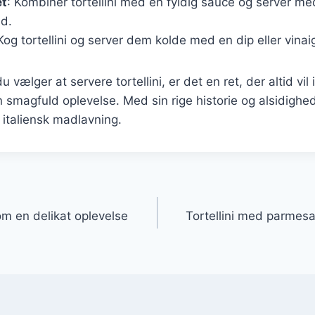
et
: Kombiner tortellini med en fyldig sauce og server med
id.
 Kog tortellini og server dem kolde med en dip eller vinai
vælger at servere tortellini, er det en ret, der altid vi
 smagfuld oplevelse. Med sin rige historie og alsidighed 
 italiensk madlavning.
gation
som en delikat oplevelse
Tortellini med parmesa