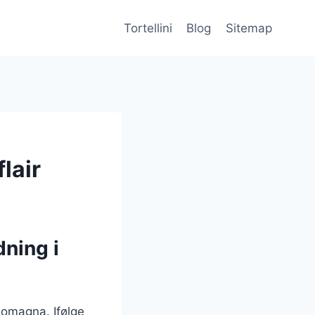
Tortellini
Blog
Sitemap
lair
dning i
-Romagna. Ifølge