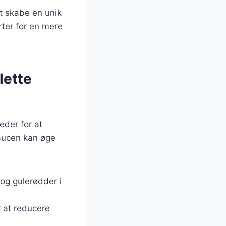
at skabe en unik
urter for en mere
lette
eder for at
 saucen kan øge
 og gulerødder i
r at reducere