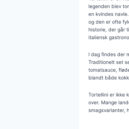
legenden blev tor
en kvindes navle. 
og den er ofte fyl
historie, der går 
italiensk gastron
I dag findes der m
Traditionelt set 
tomatsauce, fløde
blandt både kok
Tortellini er ikke
over. Mange lande
smagsvarianter, hv