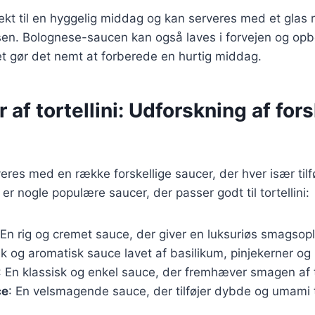
ekt til en hyggelig middag og kan serveres med et glas r
sen. Bolognese-saucen kan også laves i forvejen og opb
et gør det nemt at forberede en hurtig middag.
 af tortellini: Udforskning af fors
rveres med en række forskellige saucer, der hver især til
er nogle populære saucer, der passer godt til tortellini:
 En rig og cremet sauce, der giver en luksuriøs smagsop
isk og aromatisk sauce lavet af basilikum, pinjekerner o
: En klassisk og enkel sauce, der fremhæver smagen af to
ce
: En velsmagende sauce, der tilføjer dybde og umami ti