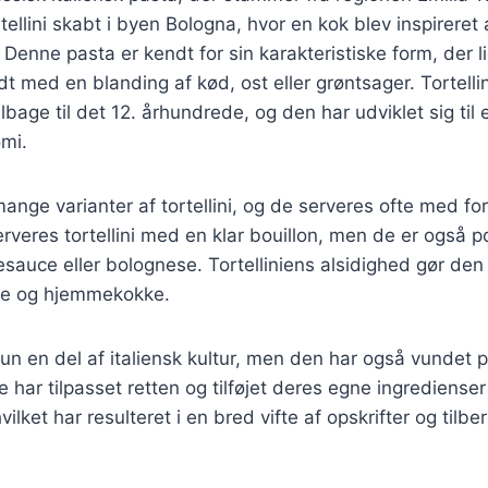
tellini skabt i byen Bologna, hvor en kok blev inspireret
Denne pasta er kendt for sin karakteristiske form, der lig
dt med en blanding af kød, ost eller grøntsager. Tortelli
tilbage til det 12. århundrede, og den har udviklet sig til 
omi.
ange varianter af tortellini, og de serveres ofte med for
serveres tortellini med en klar bouillon, men de er også
sauce eller bolognese. Tortelliniens alsidighed gør den t
ke og hjemmekokke.
 kun en del af italiensk kultur, men den har også vundet 
 har tilpasset retten og tilføjet deres egne ingredienser
ilket har resulteret i en bred vifte af opskrifter og til