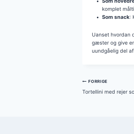
Som hovedr
komplet målt
Som snack
:
Uanset hvordan du 
gæster og give en
uundgåelig del af
Indlægsnavi
FORRIGE
Tortellini med rejer 