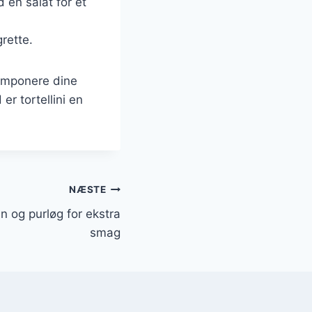
 en salat for et
grette.
l imponere dine
er tortellini en
NÆSTE
n og purløg for ekstra
smag