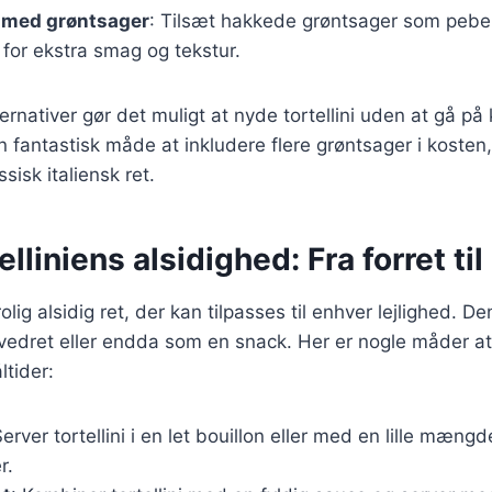
med grøntsager
: Tilsæt hakkede grøntsager som peberf
for ekstra smag og tekstur.
ernativer gør det muligt at nyde tortellini uden at gå 
 fantastisk måde at inkludere flere grøntsager i kosten
isk italiensk ret.
elliniens alsidighed: Fra forret ti
trolig alsidig ret, der kan tilpasses til enhver lejlighed. 
vedret eller endda som en snack. Her er nogle måder at
ltider:
Server tortellini i en let bouillon eller med en lille mæn
r.