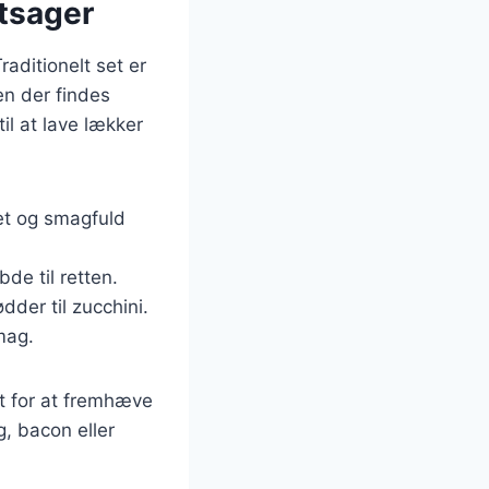
øntsager
raditionelt set er
en der findes
il at lave lækker
met og smagfuld
de til retten.
dder til zucchini.
mag.
ret for at fremhæve
g, bacon eller