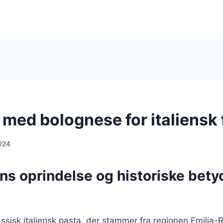
i med bolognese for italiensk f
024
ens oprindelse og historiske bety
klassisk italiensk pasta, der stammer fra regionen Emilia