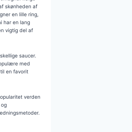
 af skønheden af
ner en lille ring,
ni har en lang
en vigtig del af
skellige saucer.
 populære med
il en favorit
popularitet verden
 og
beredningsmetoder.