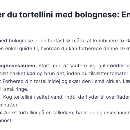
r du tortellini med bolognese: En
i med bolognese er en fantastisk måde at kombinere to kl
 en enkel guide til, hvordan du kan forberede denne lækr
lognesesaucen
: Start med at sautere løg, gulerødder og 
ilsæt hakket kød og brun det, inden du tilsætter tomater 
: Forbered din tortellinidej og skær den i små cirkler. L
il små ringe.
i
: Kog tortellini i saltet vand, indtil de flyder til overflad
inutter.
n
: Anret tortellini på en tallerken, hæld bolognesesauce
nost.