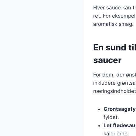
Hver sauce kan ti
ret. For eksempel 
aromatisk smag.
En sund til
saucer
For dem, der ønsk
inkludere grøntsag
næringsindholdet 
Grøntsagsfy
fyldet.
Let flødesa
kalorierne.