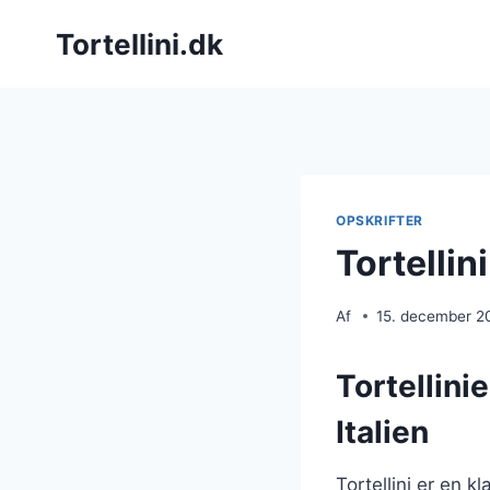
Fortsæt
Tortellini.dk
til
indhold
OPSKRIFTER
Tortellin
Af
15. december 2
Tortellini
Italien
Tortellini er en 