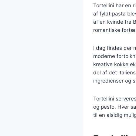
Tortellini har en 
af fyldt pasta ble
af en kvinde fra 
romantiske fortæll
I dag findes der m
moderne fortolkni
kreative kokke ek
del af det italie
ingredienser og 
Tortellini server
og pesto. Hver sau
til en alsidig mul