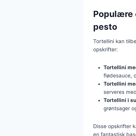
Populære o
pesto
Tortellini kan ti
opskrifter:
Tortellini m
flødesauce, of
Tortellini m
serveres me
Tortellini i 
grøntsager og
Disse opskrifter k
en fantastisk bas