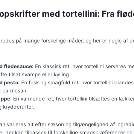
pskrifter med tortellini: Fra flød
lberedes på mange forskellige måder, og her er nogle af
ed flødesauce
: En klassisk ret, hvor tortellini serveres m
te tilsat svampe eller kylling.
ed pesto
: En frisk og smagfuld ret, hvor tortellini bland
d parmesan.
suppe
: En varmende ret, hvor tortellini tilsættes en lækk
 krydderurter.
an varieres alt efter sæson og tilgængelighed af ingredie
e, der kan tilpasses til forskellige smagspræferencer og