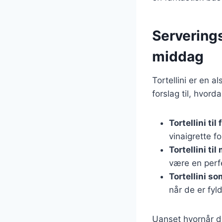
Serverings
middag
Tortellini er en a
forslag til, hvord
Tortellini til
vinaigrette fo
Tortellini ti
være en perf
Tortellini s
når de er fyl
Uanset hvornår du