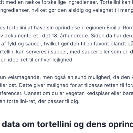
ldt med en række forskellige ingredienser. Tortellini ka
ingredienser, hvilket gør den alsidig og velegnet til mang
es tortellini at have sin oprindelse i regionen Emilia-R
lev dokumenteret i det 18. århundrede. Siden da har den ud
af fyld og saucer, hvilket gør den til en favorit blandt 
ellini kan serveres i supper, med saucer eller som en de
 en ideel ret til enhver lejlighed.
ke kun velsmagende, men også en sund mulighed, da den
ler ost. Dette giver mulighed for at tilpasse retten til for
erencer. Uanset om du er vegetar, kødspiser eller bare
n tortellini-ret, der passer til dig.
 data om tortellini og dens oprin