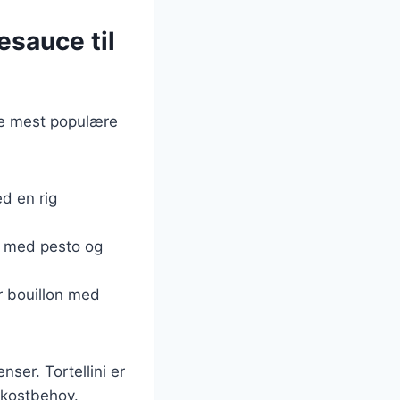
esauce til
 de mest populære
ed en rig
es med pesto og
er bouillon med
nser. Tortellini er
 kostbehov.