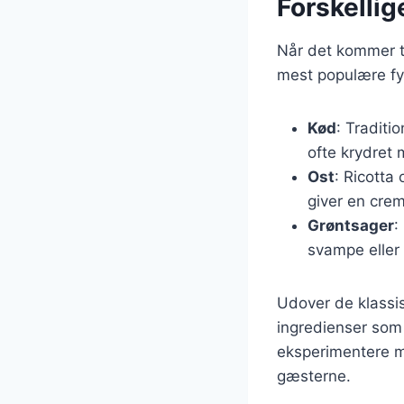
Forskellige
Når det kommer ti
mest populære fyld
Kød
: Traditi
ofte krydret 
Ost
: Ricotta 
giver en cre
Grøntsager
:
svampe eller
Udover de klassis
ingredienser som l
eksperimentere m
gæsterne.