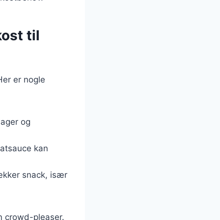
ost til
Her er nogle
tsager og
omatsauce kan
lækker snack, især
en crowd-pleaser.