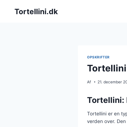
Fortsæt
Tortellini.dk
til
indhold
OPSKRIFTER
Tortellini
Af
21. december 2
Tortellini
Tortellini er en t
verden over. Den e