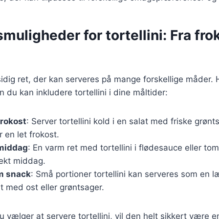
muligheder for tortellini: Fra frok
lsidig ret, der kan serveres på mange forskellige måder. 
an du kan inkludere tortellini i dine måltider:
 frokost
: Server tortellini kold i en salat med friske grøn
r en let frokost.
l middag
: En varm ret med tortellini i flødesauce eller t
ekt middag.
om snack
: Små portioner tortellini kan serveres som en 
dt med ost eller grøntsager.
 vælger at servere tortellini, vil den helt sikkert være 