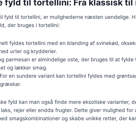
 fyld til tortellini: Fra klassisk t
l fyld til tortellini, er mulighederne næsten uendelige. H
, der bruges i tortellini:
onelt fyldes tortellini med en blanding af svinekød, oksekø
med urter og krydderier.
og parmesan er almindelige oste, der bruges til at fylde to
met og lækker smag.
 For en sundere variant kan tortellini fyldes med grønts
 græskar.
ke fyld kan man også finde mere eksotiske varianter, de
aks, rejer eller endda frugter. Dette giver mulighed for 
ed smagskombinationer og skabe unikke retter, der ka