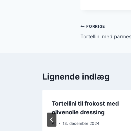
Indlægsnavi
FORRIGE
Tortellini med parme
Lignende indlæg
å
Tortellini til frokost med
olivenolie dressing
Af
13. december 2024