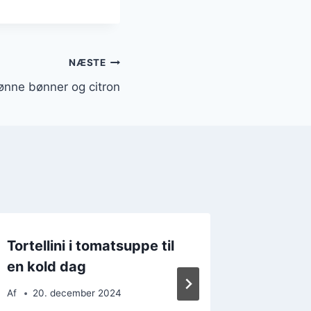
NÆSTE
rønne bønner og citron
Tortellini i tomatsuppe til
Tortell
en kold dag
æg
Af
20. december 2024
Af
13. 