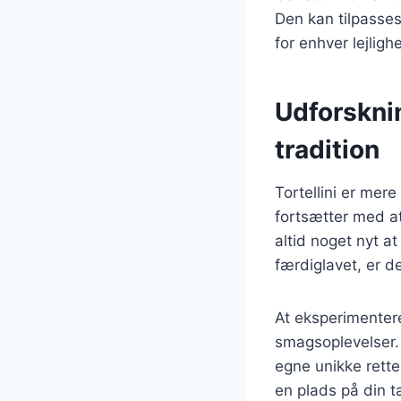
Den kan tilpasses 
for enhver lejligh
Udforsknin
tradition
Tortellini er mere
fortsætter med at 
altid noget nyt a
færdiglavet, er d
At eksperimentere
smagsoplevelser. 
egne unikke rette
en plads på din ta