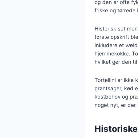
og den er ofte fy
friske og tørrede 
Historisk set men
første opskrift b
inkludere et væld 
hjemmekokke. Tort
hvilket gør den til
Tortellini er ik
grøntsager, kød el
kostbehov og præf
noget nyt, er der e
Historiske