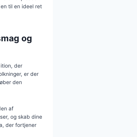
n til en ideel ret
 smag og
ition, der
olkninger, er der
 køber den
den af
ser, og skab dine
a, der fortjener