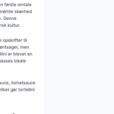
den første omtale
n berømte skønhed
e. Denne
nsk kultur.
 opskrifter til
røntsager, men
ini er blevet en
passes lokale
sauce, tomatsauce
lket gør tortellini