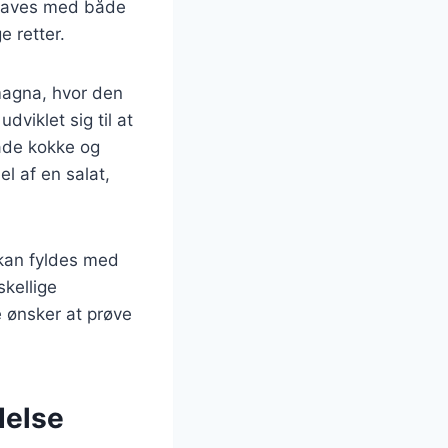
n laves med både
e retter.
omagna, hvor den
viklet sig til at
både kokke og
l af en salat,
 kan fyldes med
skellige
 ønsker at prøve
delse