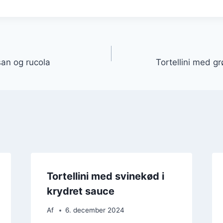
gation
san og rucola
Tortellini med g
Tortellini med svinekød i
krydret sauce
Af
6. december 2024