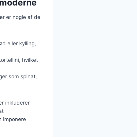
il moderne
er er nogle af de
d eller kylling,
rtellini, hvilket
ager som spinat,
r inkluderer
at
n imponere