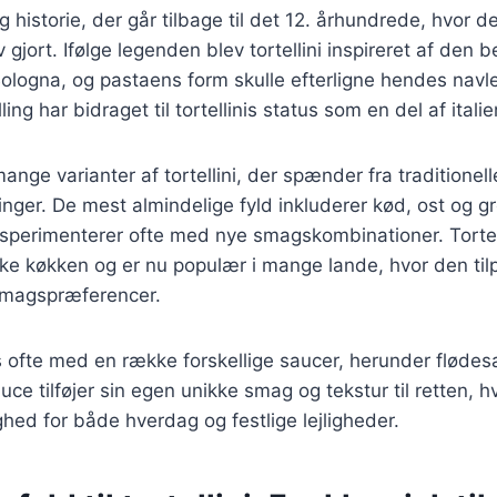
rig historie, der går tilbage til det 12. århundrede, hvor 
v gjort. Ifølge legenden blev tortellini inspireret af de
Bologna, og pastaens form skulle efterligne hendes navl
ing har bidraget til tortellinis status som en del af italie
ange varianter af tortellini, der spænder fra traditionelle
nger. De mest almindelige fyld inkluderer kød, ost og g
sperimenterer ofte med nye smagskombinationer. Tortell
nske køkken og er nu populær i mange lande, hvor den til
smagspræferencer.
es ofte med en række forskellige saucer, herunder fløde
ce tilføjer sin egen unikke smag og tekstur til retten, hvi
ighed for både hverdag og festlige lejligheder.