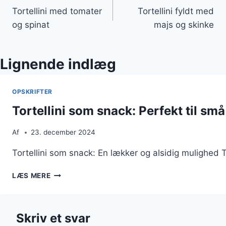
Tortellini med tomater
Tortellini fyldt med
og spinat
majs og skinke
Lignende indlæg
OPSKRIFTER
Tortellini som snack: Perfekt til sm
Af
23. december 2024
Tortellini som snack: En lækker og alsidig mulighed T
TORTELLINI
LÆS MERE
SOM
SNACK:
PERFEKT
Skriv et svar
TIL