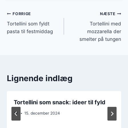
Indlægsnavigation
FORRIGE
NÆSTE
Tortellini som fyldt
Tortellini med
pasta til festmiddag
mozzarella der
smelter på tungen
Lignende indlæg
Tortellini som snack: ideer til fyld
Af
15. december 2024