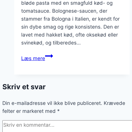
bløde pasta med en smagfuld kød- og
tomatsauce. Bolognese-saucen, der
stammer fra Bologna i Italien, er kendt for
sin dybe smag og rige konsistens. Den er
lavet med hakket kød, ofte oksekød eller
svinekød, og tilberedes…
Tortellini
Læs mere
med
bolognese
og
Skriv et svar
parmesan
Din e-mailadresse vil ikke blive publiceret.
Krævede
felter er markeret med
*