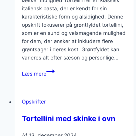
lækker mulighed Tortellini er en klassisk
italiensk pasta, der er kendt for sin
karakteristiske form og alsidighed. Denne
opskrift fokuserer på grøntfyldet tortellini,
som er en sund og velsmagende mulighed
for dem, der ønsker at inkludere flere
grøntsager i deres kost. Grøntfyldet kan
varieres alt efter sæson og personlige…
Tortellini
Læs mere
opskrift
på
grøntfyldet
Opskrifter
pasta
Tortellini med skinke i ovn
Af
13. december 2024