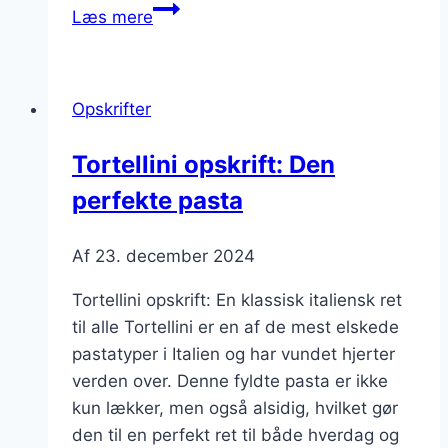
Tortellini
Læs mere
som
snack
for
Opskrifter
den
sultne
Tortellini opskrift: Den
perfekte pasta
Af
23. december 2024
Tortellini opskrift: En klassisk italiensk ret
til alle Tortellini er en af de mest elskede
pastatyper i Italien og har vundet hjerter
verden over. Denne fyldte pasta er ikke
kun lækker, men også alsidig, hvilket gør
den til en perfekt ret til både hverdag og