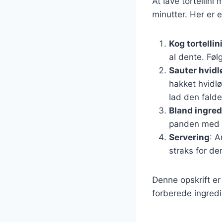
At lave tortellin
minutter. Her er e
Kog tortellin
al dente. Føl
Sauter hvidl
hakket hvidlø
lad den fald
Bland ingre
panden med sp
Servering
: A
straks for d
Denne opskrift er
forberede ingred