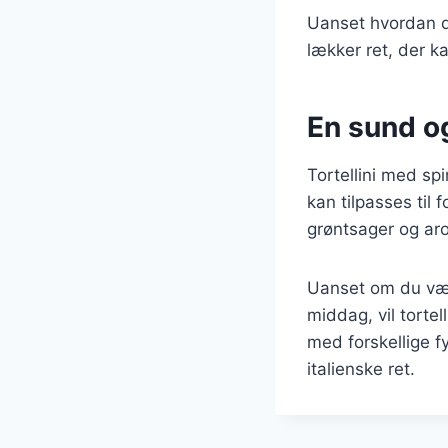
Uanset hvordan du 
lækker ret, der k
En sund og
Tortellini med sp
kan tilpasses til 
grøntsager og aro
Uanset om du vælg
middag, vil torte
med forskellige f
italienske ret.