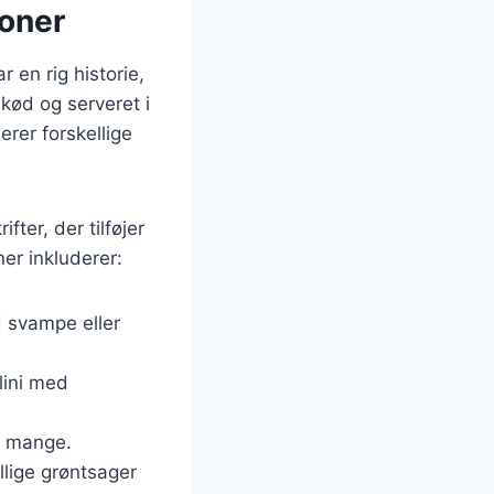
ioner
r en rig historie,
 kød og serveret i
erer forskellige
fter, der tilføjer
er inkluderer:
d svampe eller
llini med
af mange.
llige grøntsager