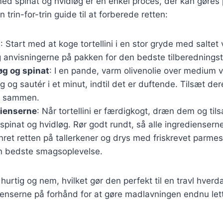
i med spinat og hvidløg er en enkel proces, der kan gøre
n trin-for-trin guide til at forberede retten:
i
: Start med at koge tortellini i en stor gryde med saltet 
g anvisningerne på pakken for den bedste tilberedningst
øg og spinat
: I en pande, varm olivenolie over medium 
g og sautér i et minut, indtil det er duftende. Tilsæt de
e sammen.
dienserne
: Når tortellini er færdigkogt, dræn dem og til
inat og hvidløg. Rør godt rundt, så alle ingrediensern
nret retten på tallerkener og drys med friskrevet parme
en bedste smagsoplevelse.
 hurtig og nem, hvilket gør den perfekt til en travl hver
ienserne på forhånd for at gøre madlavningen endnu let