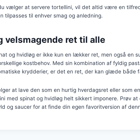
vælger at servere tortellini, vil det altid være en tilfre
an tilpasses til enhver smag og anledning.
 velsmagende ret til alle
inat og hvidløg er ikke kun en lækker ret, men også en 
forskellige kostbehov. Med sin kombination af fyldig pasta
matiske krydderier, er det en ret, der kan glæde både f
er at lave den som en hurtig hverdagsret eller som en 
llini med spinat og hvidløg helt sikkert imponere. Prøv a
yld og saucer for at finde din egen favoritversion af den