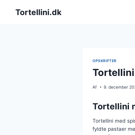
Fortsæt
Tortellini.dk
til
indhold
OPSKRIFTER
Tortellin
Af
9. december 2
Tortellini
Tortellini med sp
fyldte pastaer me