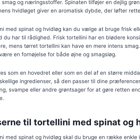
 smag og næringsstoffer. Spinaten tilføjer en dejlig grø
mens hvidløget giver en aromatisk dybde, der løfter retten
lini med spinat og hvidløg kan du vælge at bruge frisk eller
du har til rådighed. Frisk tortellini har en blødere kons
ere, mens tørret tortellini kan have en mere intens sma
n være en fornøjelse for både øjne og smagsløg.
res som en hovedret eller som en del af en større midd
skellige ingredienser, så den passer til dine præference
lling, svampe eller andre grøntsager for at gøre retten e
e.
erne til tortellini med spinat og 
llini med spinat og hvidløg skal du bruge en række enkle 