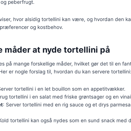
 og peberfrugt.
viser, hvor alsidig tortellini kan være, og hvordan den kan
spræferencer og kostbehov.
e måder at nyde tortellini på
es på mange forskellige måder, hvilket gør det til en fanta
Her er nogle forslag til, hvordan du kan servere tortellini
Server tortellini i en let bouillon som en appetitvækker.
Brug tortellini i en salat med friske grøntsager og en vina
et
: Server tortellini med en rig sauce og et drys parmesa
 Kold tortellini kan også nydes som en sund snack med d