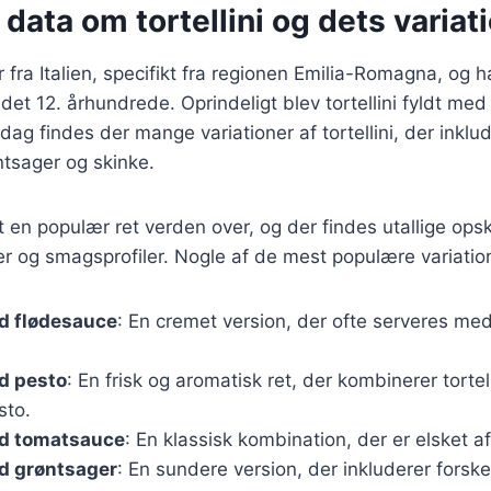
 data om tortellini og dets variat
 fra Italien, specifikt fra regionen Emilia-Romagna, og ha
l det 12. århundrede. Oprindeligt blev tortellini fyldt med
I dag findes der mange variationer af tortellini, der inklud
ntsager og skinke.
et en populær ret verden over, og der findes utallige opskri
er og smagsprofiler. Nogle af de mest populære variation
ed flødesauce
: En cremet version, der ofte serveres me
ed pesto
: En frisk og aromatisk ret, der kombinerer torte
sto.
ed tomatsauce
: En klassisk kombination, der er elsket 
ed grøntsager
: En sundere version, der inkluderer forske