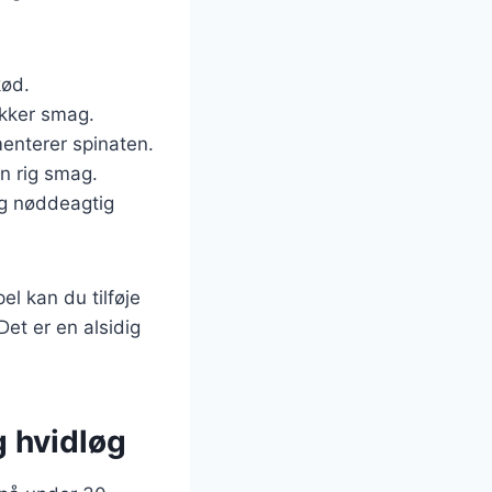
kød.
ækker smag.
menterer spinaten.
en rig smag.
 og nøddeagtig
l kan du tilføje
Det er en alsidig
g hvidløg