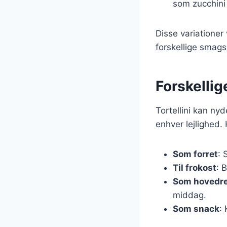
som zucchini
Disse variationer 
forskellige smag
Forskellig
Tortellini kan nyd
enhver lejlighed. 
Som forret
: 
Til frokost
: 
Som hovedr
middag.
Som snack
: