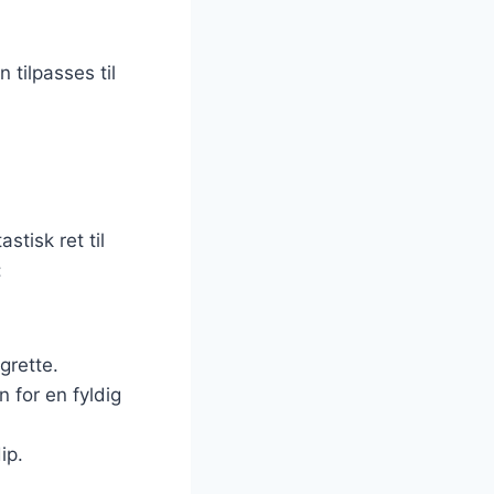
 tilpasses til
stisk ret til
:
igrette.
n for en fyldig
ip.