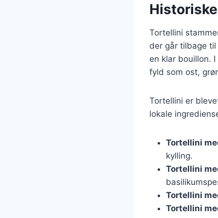
Historiske
Tortellini stammer
der går tilbage ti
en klar bouillon. 
fyld som ost, grø
Tortellini er blev
lokale ingrediens
Tortellini m
kylling.
Tortellini m
basilikumspe
Tortellini m
Tortellini m