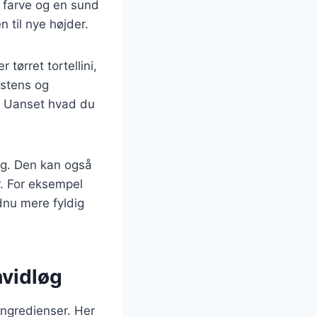
n farve og en sund
 til nye højder.
 tørret tortellini,
istens og
g. Uanset hvad du
ag. Den kan også
r. For eksempel
ndnu mere fyldig
hvidløg
ingredienser. Her