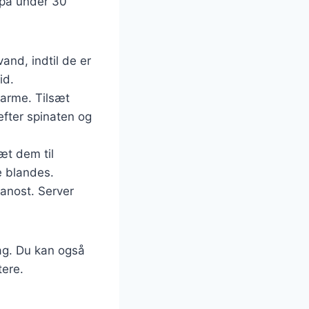
s på under 30
vand, indtil de er
id.
varme. Tilsæt
refter spinaten og
sæt dem til
e blandes.
sanost. Server
dag. Du kan også
tere.