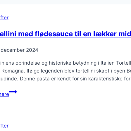
fter
ellini med flødesauce til en lækker mi
. december 2024
liniens oprindelse og historiske betydning i Italien Torte
-Romagna. Ifølge legenden blev tortellini skabt i byen B
gudinde. Denne pasta er kendt for sin karakteristiske form
Tortellini
mere
med
flødesauce
til
en
fter
lækker