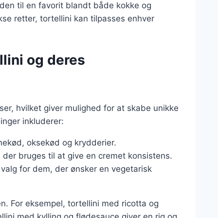
den til en favorit blandt både kokke og
e retter, tortellini kan tilpasses enhver
llini og deres
ser, hvilket giver mulighed for at skabe unikke
nger inkluderer:
inekød, oksekød og krydderier.
 der bruges til at give en cremet konsistens.
valg for dem, der ønsker en vegetarisk
n. For eksempel, tortellini med ricotta og
lini med kylling og flødesauce giver en rig og