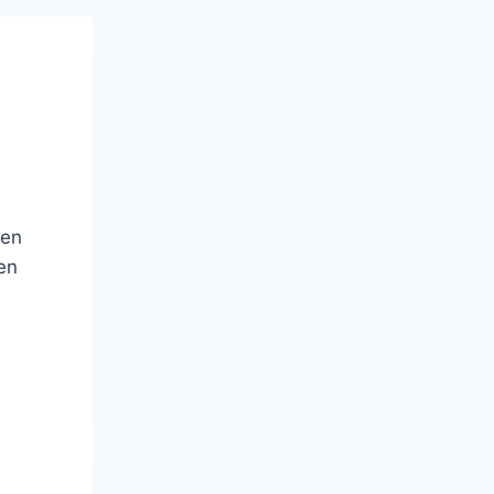
nen
en