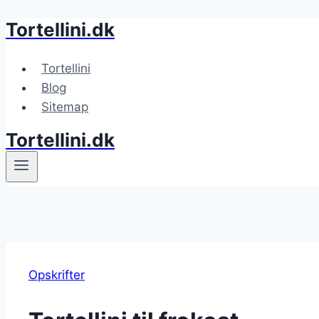
Tortellini.dk
Fortsæt
til
indhold
Tortellini
Blog
Sitemap
Tortellini.dk
Opskrifter