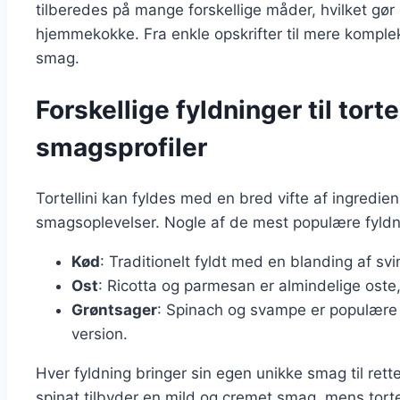
tilberedes på mange forskellige måder, hvilket gør 
hjemmekokke. Fra enkle opskrifter til mere kompleks
smag.
Forskellige fyldninger til torte
smagsprofiler
Tortellini kan fyldes med en bred vifte af ingredien
smagsoplevelser. Nogle af de mest populære fyldni
Kød
: Traditionelt fyldt med en blanding af sv
Ost
: Ricotta og parmesan er almindelige oste,
Grøntsager
: Spinach og svampe er populære 
version.
Hver fyldning bringer sin egen unikke smag til rette
spinat tilbyder en mild og cremet smag, mens tortel