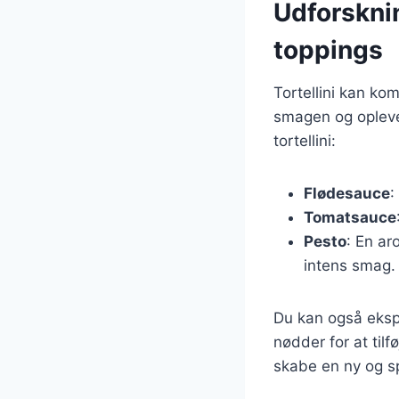
Udforsknin
toppings
Tortellini kan k
smagen og oplevel
tortellini:
Flødesauce
:
Tomatsauce
Pesto
: En ar
intens smag.
Du kan også eksp
nødder for at til
skabe en ny og s