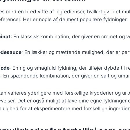
des med en bred vifte af ingredienser, hvilket gør det mul
ræferencer. Her er nogle af de mest populære fyldninger:
pinat
: En klassisk kombination, der giver en cremet og
lødesauce
: En lækker og mættende mulighed, der er perfe
løde
: En rig og smagfuld fyldning, der tilføjer dybde til r
g
: En spændende kombination, der giver en salt og um
kan varieres yderligere med forskellige krydderier og urt
elser. Det er også muligt at lave dine egne fyldninger
 mulighed for at eksperimentere med forskellige ingredien