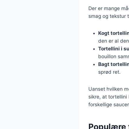
Der er mange måde
smag og tekstur t
Kogt tortelli
den er al de
Tortellini i 
bouillon sam
Bagt tortelli
sprød ret.
Uanset hvilken me
sikre, at tortelli
forskellige saucer
Populære f