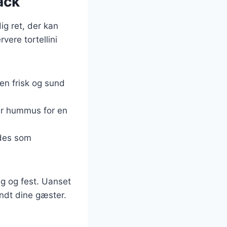
ack
ig ret, der kan
vere tortellini
 en frisk og sund
ler hummus for en
ydes som
ag og fest. Uanset
andt dine gæster.