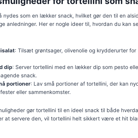
muligheder for tortellini som sn
å nydes som en lækker snack, hvilket gør den til en alsid
ige anledninger. Her er nogle ideer til, hvordan du kan ser
nisalat
: Tilsæt grøntsager, olivenolie og krydderurter for
d dip
: Server tortellini med en lækker dip som pesto el
magende snack.
små portioner
: Lav små portioner af tortellini, der kan n
l fester eller sammenkomster.
uligheder gør tortellini til en ideel snack til både hverd
at servere den, vil tortellini helt sikkert være et hit bl