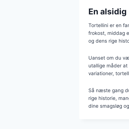
En alsidig 
Tortellini er en fa
frokost, middag e
og dens rige histo
Uanset om du vælg
utallige måder at
variationer, torte
Så næste gang du 
rige historie, man
dine smagsløg og 