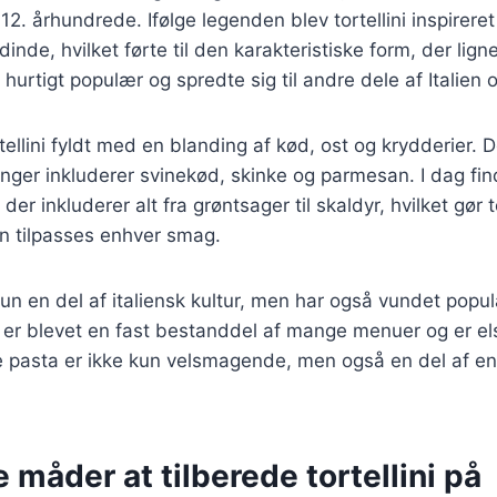
t 12. århundrede. Ifølge legenden blev tortellini inspirer
nde, hvilket førte til den karakteristiske form, der ligner
hurtigt populær og spredte sig til andre dele af Italien 
rtellini fyldt med en blanding af kød, ost og krydderier. 
inger inkluderer svinekød, skinke og parmesan. I dag fi
der inkluderer alt fra grøntsager til skaldyr, hvilket gør tor
kan tilpasses enhver smag.
 kun en del af italiensk kultur, men har også vundet popu
 er blevet en fast bestanddel af mange menuer og er el
pasta er ikke kun velsmagende, men også en del af en r
e måder at tilberede tortellini på