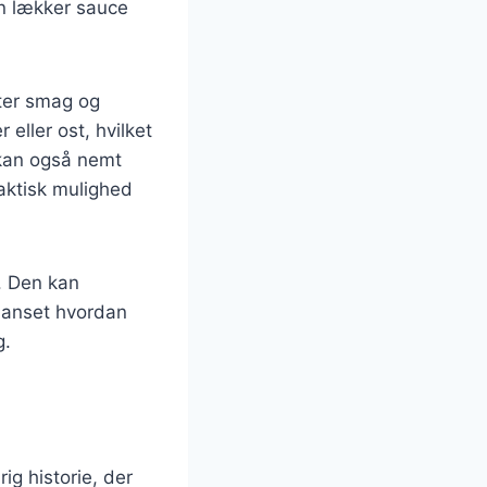
en lækker sauce
fter smag og
eller ost, hvilket
i kan også nemt
raktisk mulighed
. Den kan
Uanset hvordan
g.
ig historie, der