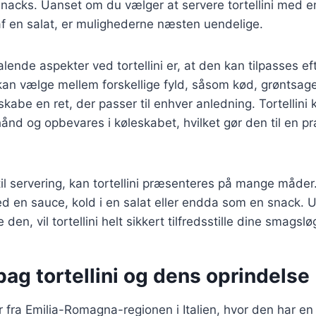
snacks. Uanset om du vælger at servere tortellini med 
af en salat, er mulighederne næsten uendelige.
alende aspekter ved tortellini er, at den kan tilpasses e
an vælge mellem forskellige fyld, såsom kød, grøntsager 
 skabe en ret, der passer til enhver anledning. Tortellin
hånd og opbevares i køleskabet, hvilket gør den til en p
l servering, kan tortellini præsenteres på mange måder
d en sauce, kold i en salat eller endda som en snack. 
den, vil tortellini helt sikkert tilfredsstille dine smagslø
bag tortellini og dens oprindelse
 fra Emilia-Romagna-regionen i Italien, hvor den har en r