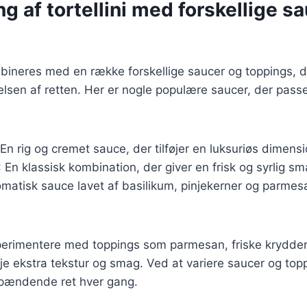
g af tortellini med forskellige s
ombineres med en række forskellige saucer og toppings,
sen af retten. Her er nogle populære saucer, der passer
 En rig og cremet sauce, der tilføjer en luksuriøs dimensio
: En klassisk kombination, der giver en frisk og syrlig sm
omatisk sauce lavet af basilikum, pinjekerner og parmesan
erimentere med toppings som parmesan, friske krydderu
føje ekstra tekstur og smag. Ved at variere saucer og to
pændende ret hver gang.