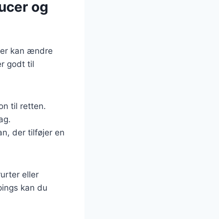
aucer og
 der kan ændre
 godt til
n til retten.
ag.
, der tilføjer en
rter eller
ppings kan du