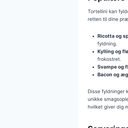
Tortellini kan fyl
retten til dine p
Ricotta og s
fyldning.
Kylling og f
frokostret.
Svampe og f
Bacon og æ
Disse fyldninger 
unikke smagsoplev
hvilket giver dig