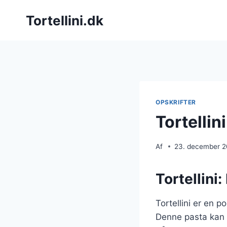
Fortsæt
Tortellini.dk
til
indhold
OPSKRIFTER
Tortellin
Af
23. december 
Tortellini:
Tortellini er en p
Denne pasta kan t