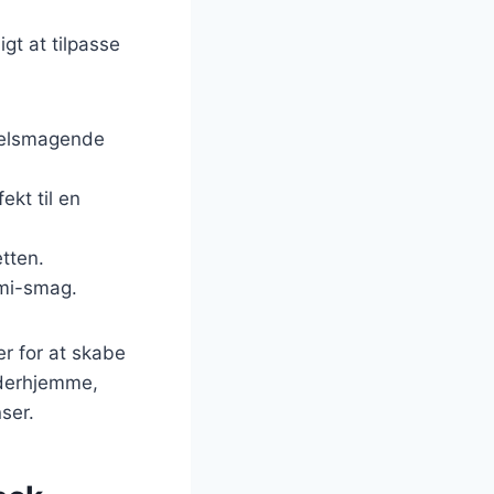
igt at tilpasse
 velsmagende
kt til en
etten.
ami-smag.
er for at skabe
 derhjemme,
ser.