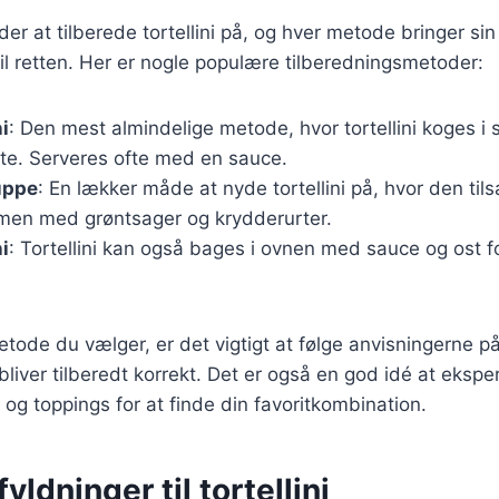
r at tilberede tortellini på, og hver metode bringer si
il retten. Her er nogle populære tilberedningsmetoder:
ni
: Den mest almindelige metode, hvor tortellini koges i s
nte. Serveres ofte med en sauce.
suppe
: En lækker måde at nyde tortellini på, hvor den ti
men med grøntsager og krydderurter.
ni
: Tortellini kan også bages i ovnen med sauce og ost f
tode du vælger, er det vigtigt at følge anvisningerne p
ni bliver tilberedt korrekt. Det er også en god idé at eks
 og toppings for at finde din favoritkombination.
yldninger til tortellini