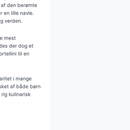
et af den berømte
 en lille navle.
og verden.
De mest
ndes der dog et
tellini til en
laritet i mange
sket af både børn
ig kulinarisk