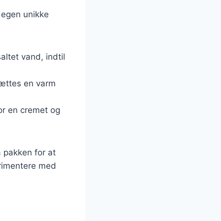
n egen unikke
altet vand, indtil
lsættes en varm
or en cremet og
å pakken for at
perimentere med