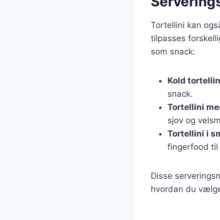
Serverings
Tortellini kan ogs
tilpasses forskell
som snack:
Kold tortelli
snack.
Tortellini me
sjov og vels
Tortellini i 
fingerfood ti
Disse serveringsm
hvordan du vælger 