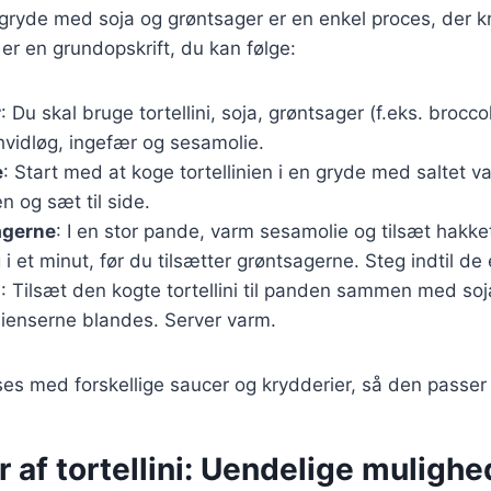
i i gryde med soja og grøntsager er en enkel proces, der 
 er en grundopskrift, du kan følge:
r
: Du skal bruge tortellini, soja, grøntsager (f.eks. brocco
hvidløg, ingefær og sesamolie.
e
: Start med at koge tortellinien i en gryde med saltet va
n og sæt til side.
agerne
: I en stor pande, varm sesamolie og tilsæt hakke
 i et minut, før du tilsætter grøntsagerne. Steg indtil de
n
: Tilsæt den kogte tortellini til panden sammen med soj
dienserne blandes. Server varm.
ses med forskellige saucer og krydderier, så den passer 
r af tortellini: Uendelige mulighe