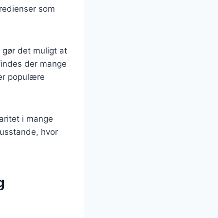
ngredienser som
t gør det muligt at
 findes der mange
 er populære
laritet i mange
husstande, hvor
g