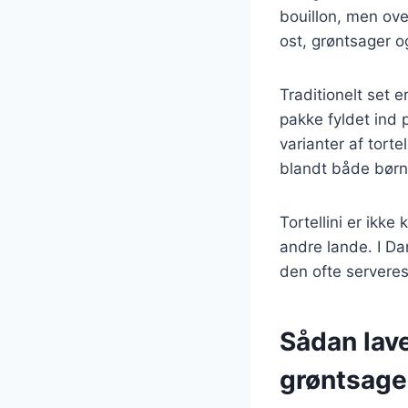
bouillon, men over
ost, grøntsager o
Traditionelt set e
pakke fyldet ind
varianter af tort
blandt både børn
Tortellini er ikke
andre lande. I Da
den ofte serveres
Sådan lave
grøntsage