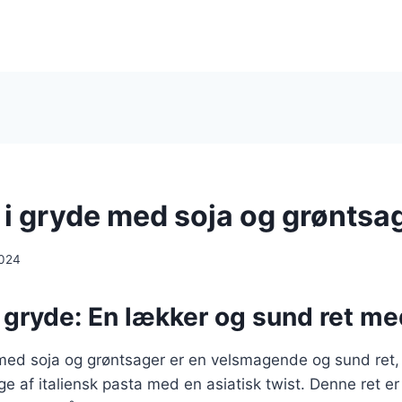
i i gryde med soja og grøntsa
2024
 i gryde: En lækker og sund ret me
e med soja og grøntsager er en velsmagende og sund ret
e af italiensk pasta med en asiatisk twist. Denne ret er 