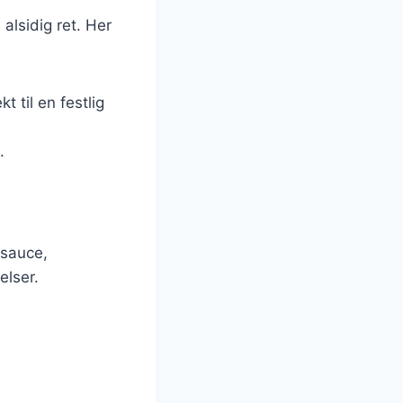
 alsidig ret. Her
t til en festlig
.
.
tsauce,
elser.