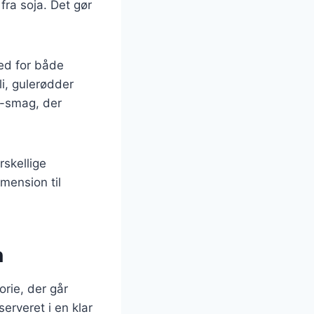
fra soja. Det gør
hed for både
li, gulerødder
i-smag, der
skellige
mension til
n
orie, der går
serveret i en klar