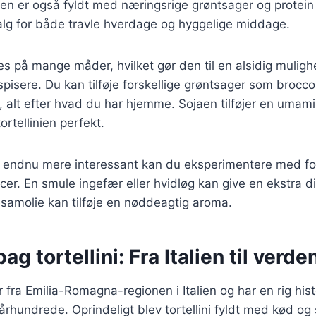
n er også fyldt med næringsrige grøntsager og protein 
 valg for både travle hverdage og hyggelige middage.
es på mange måder, hvilket gør den til en alsidig mulig
pisere. Du kan tilføje forskellige grøntsager som brocco
r, alt efter hvad du har hjemme. Sojaen tilføjer en umam
rtellinien perfekt.
n endnu mere interessant kan du eksperimentere med for
cer. En smule ingefær eller hvidløg kan give en ekstra di
amolie kan tilføje en nøddeagtig aroma.
ag tortellini: Fra Italien til verde
 fra Emilia-Romagna-regionen i Italien og har en rig hist
. århundrede. Oprindeligt blev tortellini fyldt med kød og 