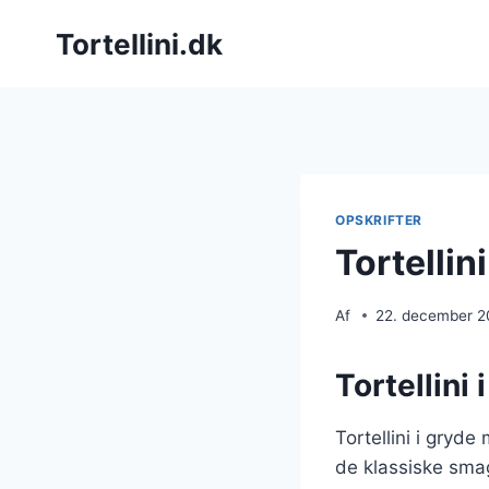
Fortsæt
Tortellini.dk
til
indhold
OPSKRIFTER
Tortellin
Af
22. december 
Tortellini
Tortellini i gryd
de klassiske smag