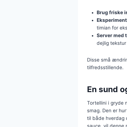
Brug friske 
Eksperiment
timian for ek
Server med 
dejlig tekstu
Disse små ændrin
tilfredsstillende.
En sund og
Tortellini i gryd
smag. Den er hurt
til både hverdag 
sauce, vil denne r