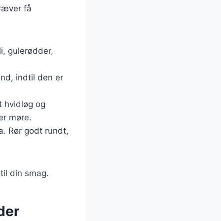
kræver få
li, gulerødder,
nd, indtil den er
t hvidløg og
 er møre.
a. Rør godt rundt,
til din smag.
der