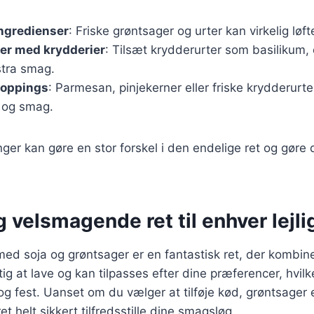
ingredienser
: Friske grøntsager og urter kan virkelig løft
er med krydderier
: Tilsæt krydderurter som basilikum, 
stra smag.
toppings
: Parmesan, pinjekerner eller friske krydderurter
r og smag.
ger kan gøre en stor forskel i den endelige ret og gør
 velsmagende ret til enhver lejl
e med soja og grøntsager er en fantastisk ret, der kombi
ig at lave og kan tilpasses efter dine præferencer, hvilk
og fest. Uanset om du vælger at tilføje kød, grøntsager 
et helt sikkert tilfredsstille dine smagsløg.