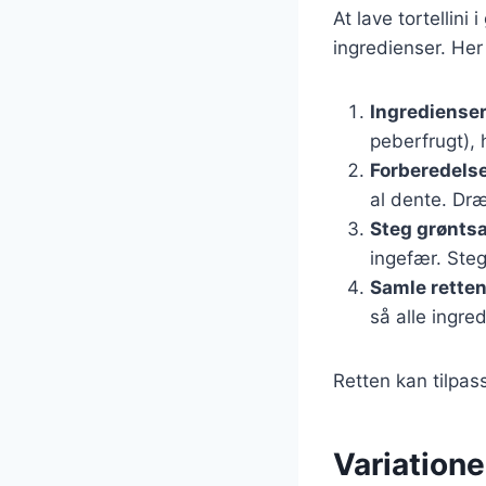
At lave tortellin
ingredienser. Her
Ingrediense
peberfrugt), 
Forberedels
al dente. Dræ
Steg grønts
ingefær. Steg
Samle rette
så alle ingre
Retten kan tilpas
Variatione