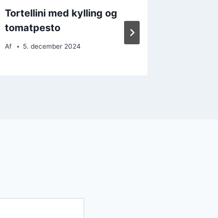
Tortellini med kylling og
Tortell
tomatpesto
osteels
Af
5. december 2024
Af
12. 