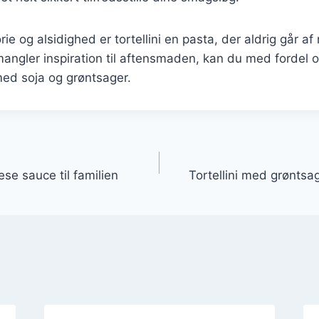
rie og alsidighed er tortellini en pasta, der aldrig går 
angler inspiration til aftensmaden, kan du med fordel o
 med soja og grøntsager.
gation
ese sauce til familien
Tortellini med grøntsag