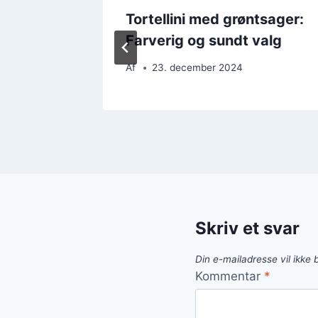
un og
Tortellini med grøntsager:
Farverig og sundt valg
Af
23. december 2024
Skriv et svar
Din e-mailadresse vil ikke b
Kommentar
*