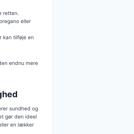
e retten.
oregano eller
 kan tilføje en
e den endnu mere
ighed
nerer sundhed og
et gør den ideel
eller en lækker