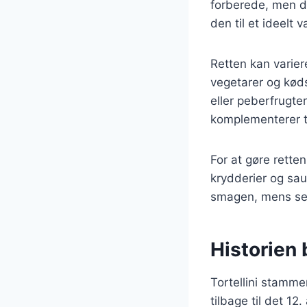
forberede, men de
den til et ideelt
Retten kan varier
vegetarer og køds
eller peberfrugte
komplementerer to
For at gøre rette
krydderier og sau
smagen, mens ses
Historien b
Tortellini stammer
tilbage til det 12