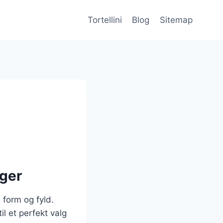
Tortellini
Blog
Sitemap
nger
e form og fyld.
il et perfekt valg