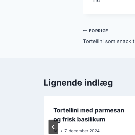
Indlægsnavi
FORRIGE
Tortellini som snack t
Lignende indlæg
ta og
Tortellini med parmesan
og frisk basilikum
Af
7. december 2024