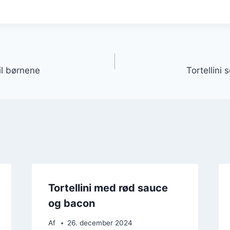
gation
il børnene
Tortellini 
Tortellini med rød sauce
og bacon
Af
26. december 2024