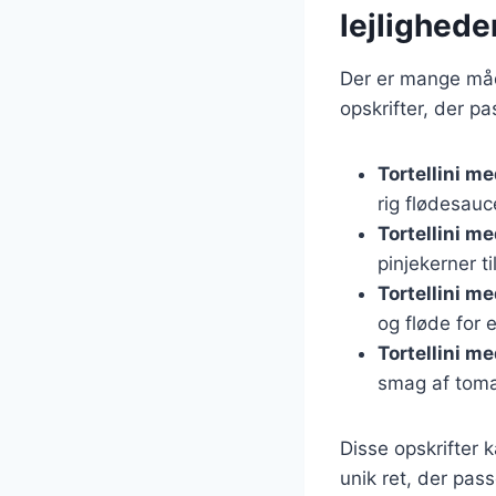
lejlighede
Der er mange måde
opskrifter, der pa
Tortellini m
rig flødesau
Tortellini m
pinjekerner til
Tortellini m
og fløde for 
Tortellini m
smag af toma
Disse opskrifter 
unik ret, der passe