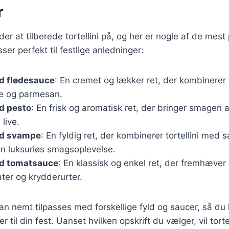
r
r at tilberede tortellini på, og her er nogle af de mes
sser perfekt til festlige anledninger:
ed flødesauce
: En cremet og lækker ret, der kombinerer 
ce og parmesan.
ed pesto
: En frisk og aromatisk ret, der bringer smagen 
 live.
ed svampe
: En fyldig ret, der kombinerer tortellini me
en luksuriøs smagsoplevelse.
ed tomatsauce
: En klassisk og enkel ret, der fremhæver
ter og krydderurter.
kan nemt tilpasses med forskellige fyld og saucer, så d
r til din fest. Uanset hvilken opskrift du vælger, vil tortel