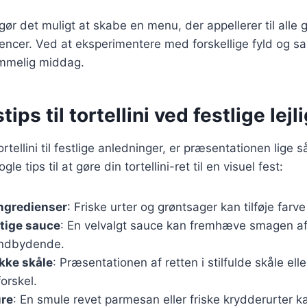
 gør det muligt at skabe en menu, der appellerer til alle
encer. Ved at eksperimentere med forskellige fyld og s
mmelig middag.
ips til tortellini ved festlige lej
rtellini til festlige anledninger, er præsentationen lige s
e tips til at gøre din tortellini-ret til en visuel fest:
ingredienser
: Friske urter og grøntsager kan tilføje farve o
tige sauce
: En velvalgt sauce kan fremhæve smagen af t
indbydende.
kke skåle
: Præsentationen af retten i stilfulde skåle ell
forskel.
ure
: En smule revet parmesan eller friske krydderurter ka