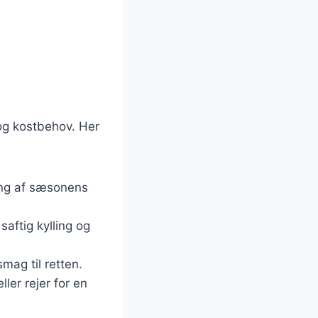
 og kostbehov. Her
ding af sæsonens
saftig kylling og
smag til retten.
ller rejer for en