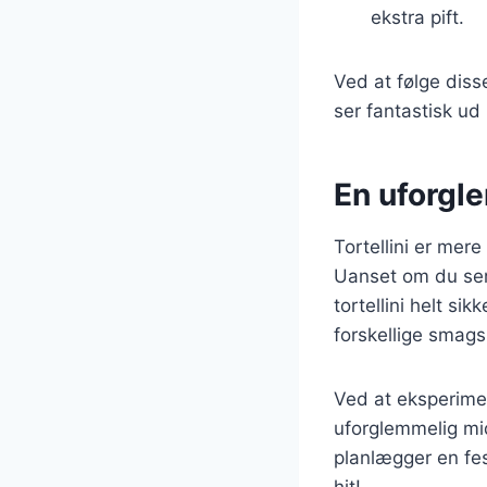
ekstra pift.
Ved at følge diss
ser fantastisk ud
En uforgle
Tortellini er mer
Uanset om du serv
tortellini helt si
forskellige smagsp
Ved at eksperime
uforglemmelig mid
planlægger en fest
hit!