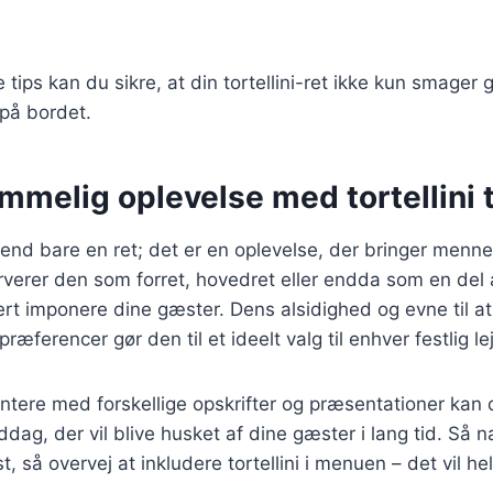
e tips kan du sikre, at din tortellini-ret ikke kun smager
 på bordet.
mmelig oplevelse med tortellini ti
e end bare en ret; det er en oplevelse, der bringer men
erer den som forret, hovedret eller endda som en del af
kkert imponere dine gæster. Dens alsidighed og evne til at
ræferencer gør den til et ideelt valg til enhver festlig le
ntere med forskellige opskrifter og præsentationer kan
dag, der vil blive husket af dine gæster i lang tid. Så
, så overvej at inkludere tortellini i menuen – det vil he