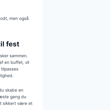
 godt, men også
l fest
nesker sammen.
 en buffet, vil
 tilpasses
jlighed.
 du skabe en
 næste gang du
lt sikkert være et