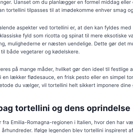
dninger. Uanset om du planlægger en formel middag eller
 tortellini tilpasses til at imødekomme enhver smag o
alende aspekter ved tortellini er, at den kan fyldes med 
 klassiske fyld som ricotta og spinat til mere eksotiske 
ing, mulighederne er næsten uendelige. Dette gør det mu
r til både vegetarer og kødelskere.
rveres på mange måder, hvilket gør den ideel til festlige
 en lækker flødesauce, en frisk pesto eller en simpel t
tode du vælger, vil tortellini helt sikkert imponere dine
bag tortellini og dens oprindelse
r fra Emilia-Romagna-regionen i Italien, hvor den har væ
 århundreder. Ifølge legenden blev tortellini inspireret 