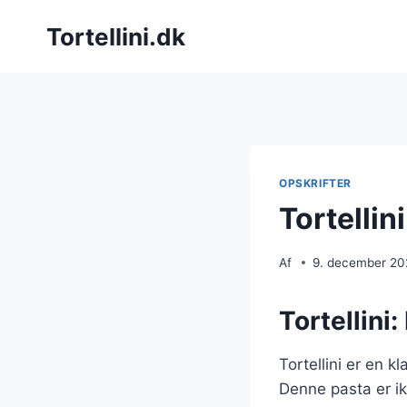
Fortsæt
Tortellini.dk
til
indhold
OPSKRIFTER
Tortellin
Af
9. december 2
Tortellini:
Tortellini er en k
Denne pasta er ikk