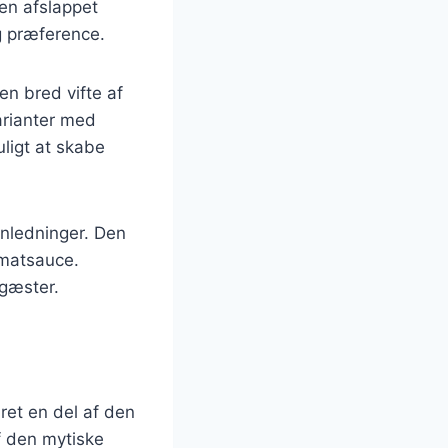
 en afslappet
g præference.
en bred vifte af
varianter med
ligt at skabe
 anledninger. Den
omatsauce.
 gæster.
ret en del af den
af den mytiske