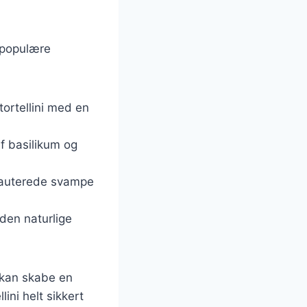
t populære
tortellini med en
af basilikum og
d sauterede svampe
 den naturlige
u kan skabe en
lini helt sikkert