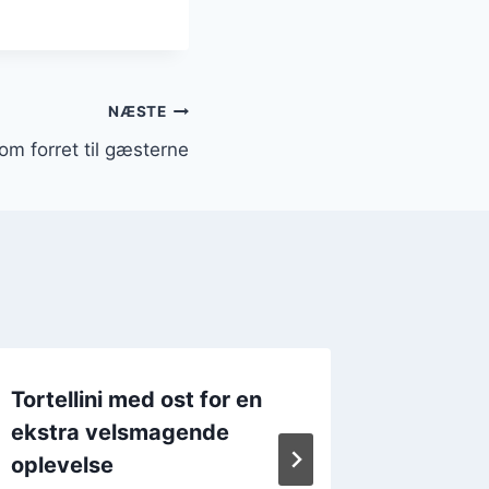
NÆSTE
som forret til gæsterne
Tortellini med ost for en
Tortell
ekstra velsmagende
spinatf
oplevelse
Af
7. d