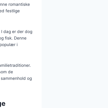
enne romantiske
ed festlige
. I dag er der dog
og fisk. Denne
 populær i
amilietraditioner.
 som de
 på sammenhold og
ge