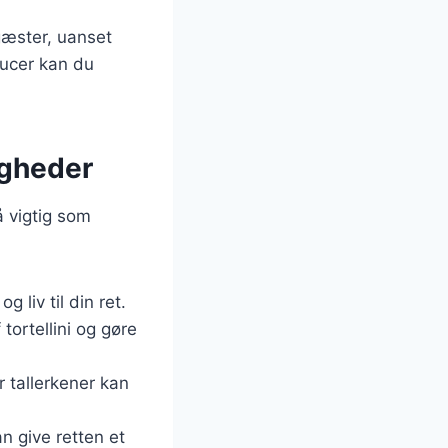
 gæster, uanset
aucer kan du
ligheder
å vigtig som
g liv til din ret.
ortellini og gøre
er tallerkener kan
n give retten et