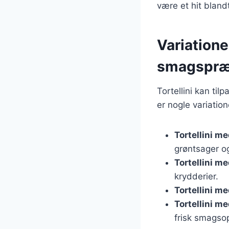
være et hit bland
Variationer
smagspræ
Tortellini kan ti
er nogle variation
Tortellini m
grøntsager og
Tortellini me
krydderier.
Tortellini m
Tortellini me
frisk smagso