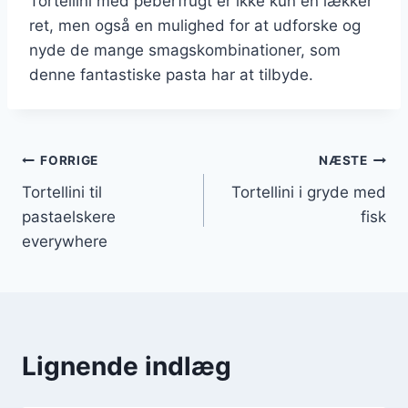
Tortellini med peberfrugt er ikke kun en lækker
ret, men også en mulighed for at udforske og
nyde de mange smagskombinationer, som
denne fantastiske pasta har at tilbyde.
Indlægsnavigation
FORRIGE
NÆSTE
Tortellini til
Tortellini i gryde med
pastaelskere
fisk
everywhere
Lignende indlæg