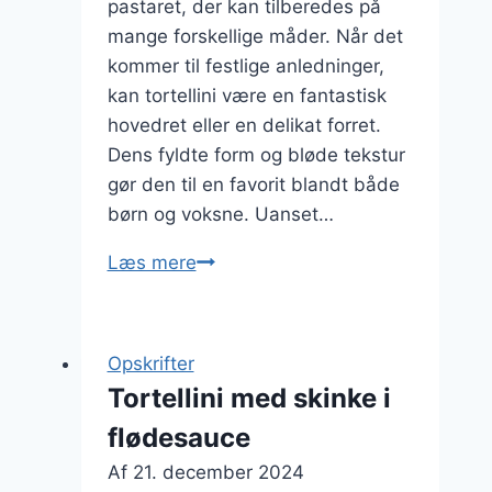
pastaret, der kan tilberedes på
mange forskellige måder. Når det
kommer til festlige anledninger,
kan tortellini være en fantastisk
hovedret eller en delikat forret.
Dens fyldte form og bløde tekstur
gør den til en favorit blandt både
børn og voksne. Uanset…
Tortellini
Læs mere
til
fest:
Lækre
Opskrifter
serveringer
Tortellini med skinke i
flødesauce
Af
21. december 2024