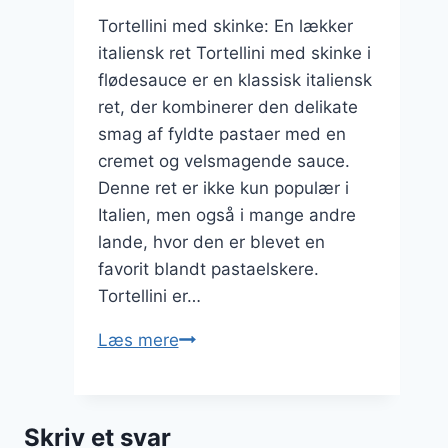
Tortellini med skinke: En lækker
italiensk ret Tortellini med skinke i
flødesauce er en klassisk italiensk
ret, der kombinerer den delikate
smag af fyldte pastaer med en
cremet og velsmagende sauce.
Denne ret er ikke kun populær i
Italien, men også i mange andre
lande, hvor den er blevet en
favorit blandt pastaelskere.
Tortellini er…
Tortellini
Læs mere
med
skinke
i
Skriv et svar
flødesauce