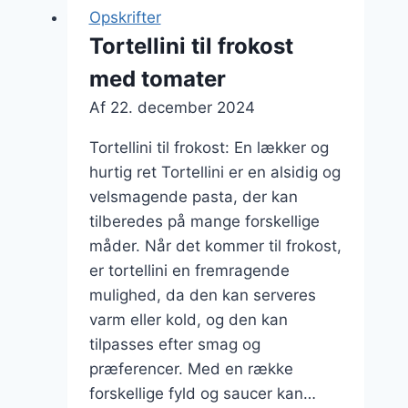
og
Opskrifter
purløg
Tortellini til frokost
som
med tomater
topping
Af
22. december 2024
Tortellini til frokost: En lækker og
hurtig ret Tortellini er en alsidig og
velsmagende pasta, der kan
tilberedes på mange forskellige
måder. Når det kommer til frokost,
er tortellini en fremragende
mulighed, da den kan serveres
varm eller kold, og den kan
tilpasses efter smag og
præferencer. Med en række
forskellige fyld og saucer kan…