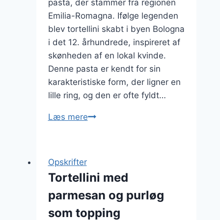
pasta, der stammer fra regionen
Emilia-Romagna. Ifølge legenden
blev tortellini skabt i byen Bologna
i det 12. århundrede, inspireret af
skønheden af en lokal kvinde.
Denne pasta er kendt for sin
karakteristiske form, der ligner en
lille ring, og den er ofte fyldt…
Tortellini
Læs mere
med
krydderurter
til
Opskrifter
frokost
Tortellini med
parmesan og purløg
som topping