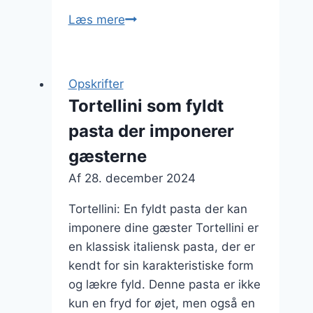
Tortellini
Læs mere
til
frokost
med
Opskrifter
tomater
Tortellini som fyldt
pasta der imponerer
gæsterne
Af
28. december 2024
Tortellini: En fyldt pasta der kan
imponere dine gæster Tortellini er
en klassisk italiensk pasta, der er
kendt for sin karakteristiske form
og lækre fyld. Denne pasta er ikke
kun en fryd for øjet, men også en