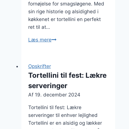
fornøjelse for smagsløgene. Med
sin rige historie og alsidighed i
køkkenet er tortellini en perfekt
ret til at…
Tortellini
Læs mere
som
fyldt
pasta
Opskrifter
der
Tortellini til fest: Lækre
imponerer
serveringer
gæsterne
Af
19. december 2024
Tortellini til fest: Lækre
serveringer til enhver lejlighed
Tortellini er en alsidig og lækker