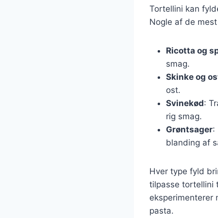
Tortellini kan fyl
Nogle af de mest 
Ricotta og s
smag.
Skinke og os
ost.
Svinekød
: T
rig smag.
Grøntsager
:
blanding af 
Hver type fyld bri
tilpasse tortellin
eksperimenterer 
pasta.