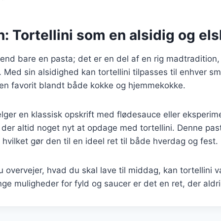
: Tortellini som en alsidig og els
e end bare en pasta; det er en del af en rig madtradition,
Med sin alsidighed kan tortellini tilpasses til enhver sm
il en favorit blandt både kokke og hjemmekokke.
ger en klassisk opskrift med flødesauce eller eksperi
r der altid noget nyt at opdage med tortellini. Denne pa
vilket gør den til en ideel ret til både hverdag og fest.
overvejer, hvad du skal lave til middag, kan tortellini 
e muligheder for fyld og saucer er det en ret, der aldrig