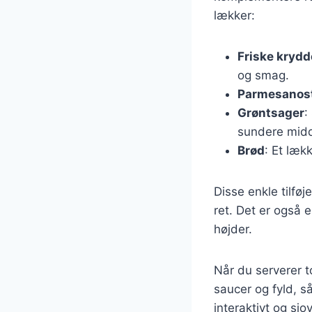
lækker:
Friske krydd
og smag.
Parmesanos
Grøntsager
:
sundere mid
Brød
: Et læk
Disse enkle tilføj
ret. Det er også e
højder.
Når du serverer to
saucer og fyld, s
interaktivt og sjov