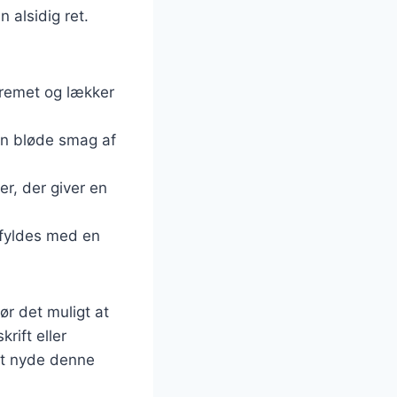
n alsidig ret.
cremet og lækker
den bløde smag af
er, der giver en
i fyldes med en
ør det muligt at
rift eller
at nyde denne