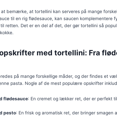
at bemærke, at tortellini kan serveres på mange forskel
uce til en rig flødesauce, kan saucen komplementere fyl
il retten. Det er en del af det, der gør tortellini så po
kokke.
pskrifter med tortellini: Fra flød
lberedes på mange forskellige måder, og der findes et væld
nne pasta. Nogle af de mest populære opskrifter inklud
ed flødesauce
: En cremet og lækker ret, der er perfekt ti
ed pesto
: En frisk og aromatisk ret, der bringer smagen 