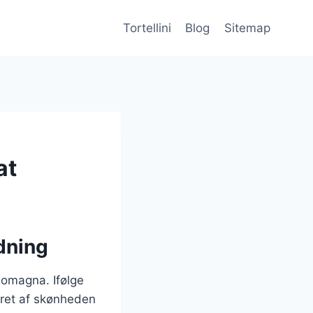
Tortellini
Blog
Sitemap
at
ydning
-Romagna. Ifølge
reret af skønheden