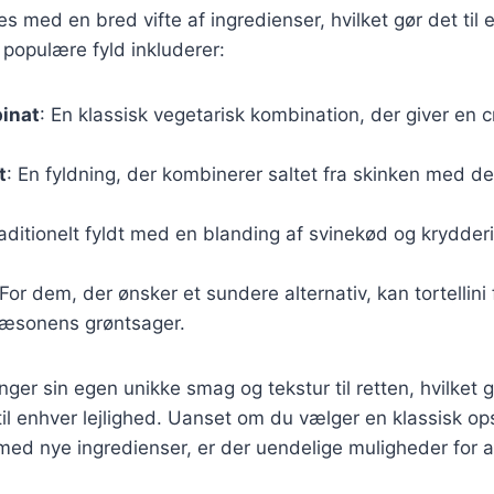
des med en bred vifte af ingredienser, hvilket gør det til e
populære fyld inkluderer:
pinat
: En klassisk vegetarisk kombination, der giver en 
t
: En fyldning, der kombinerer saltet fra skinken med 
raditionelt fyldt med en blanding af svinekød og krydderi
 For dem, der ønsker et sundere alternativ, kan tortellin
sæsonens grøntsager.
nger sin egen unikke smag og tekstur til retten, hvilket g
i til enhver lejlighed. Uanset om du vælger en klassisk opsk
med nye ingredienser, er der uendelige muligheder for 