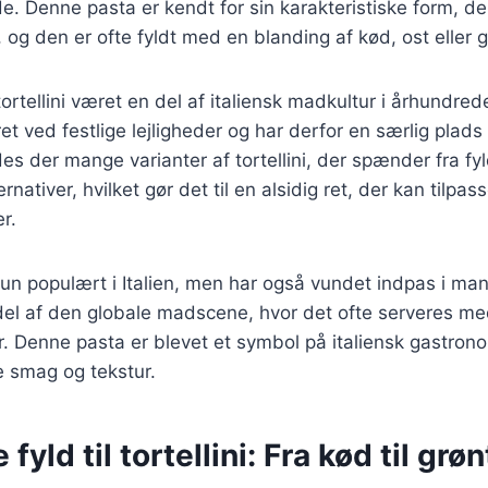
e. Denne pasta er kendt for sin karakteristiske form, der 
, og den er ofte fyldt med en blanding af kød, ost eller 
tortellini været en del af italiensk madkultur i århundred
ret ved festlige lejligheder og har derfor en særlig plads 
indes der mange varianter af tortellini, der spænder fra 
ernativer, hvilket gør det til en alsidig ret, der kan tilpas
r.
e kun populært i Italien, men har også vundet indpas i m
del af den globale madscene, hvor det ofte serveres med
r. Denne pasta er blevet et symbol på italiensk gastrono
e smag og tekstur.
 fyld til tortellini: Fra kød til gr