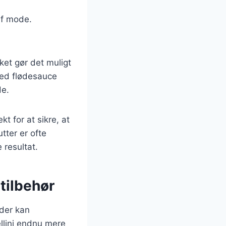
af mode.
lket gør det muligt
 med flødesauce
de.
kt for at sikre, at
utter er ofte
 resultat.
 tilbehør
 der kan
ellini endnu mere