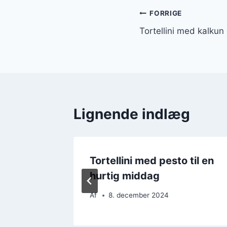
Indlægsnavi
FORRIGE
Tortellini med kalkun
Lignende indlæg
 pasta
Tortellini med pesto til en
hurtig middag
Af
8. december 2024