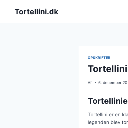
Fortsæt
Tortellini.dk
til
indhold
OPSKRIFTER
Tortellin
Af
6. december 2
Tortellini
Tortellini er en 
legenden blev tor