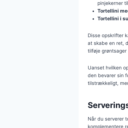
pinjekerner ti
Tortellini m
Tortellini i 
Disse opskrifter k
at skabe en ret, 
tilføje grøntsage
Uanset hvilken opsk
den bevarer sin fo
tilstrækkeligt, me
Serveringst
Når du serverer to
komplementere ret