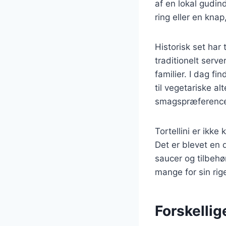
af en lokal gudind
ring eller en knap
Historisk set har 
traditionelt serve
familier. I dag f
til vegetariske alt
smagspræference
Tortellini er ikk
Det er blevet en 
saucer og tilbehø
mange for sin rig
Forskellige