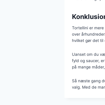
Konklusion
Tortellini er mer
over århundreder. 
hvilket gør det t
Uanset om du væl
fyld og saucer, e
på mange måder, h
Så næste gang du 
valg. Med de mang