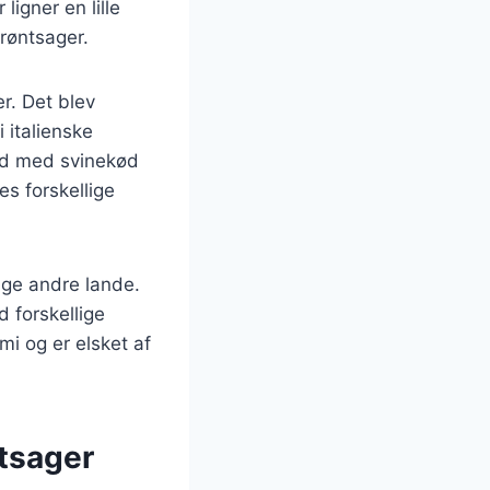
ligner en lille
grøntsager.
er. Det blev
i italienske
fyld med svinekød
ses forskellige
ange andre lande.
 forskellige
mi og er elsket af
øntsager