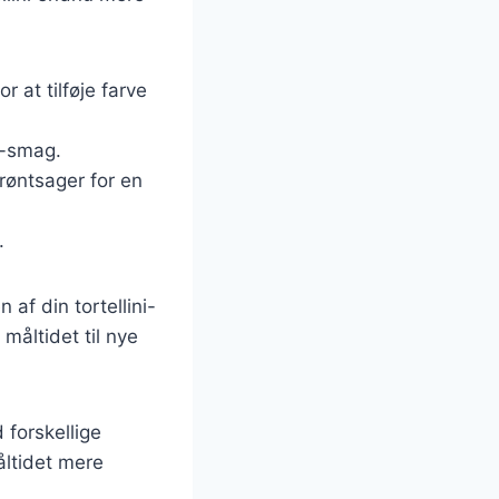
r at tilføje farve
i-smag.
grøntsager for en
.
 af din tortellini-
måltidet til nye
 forskellige
åltidet mere