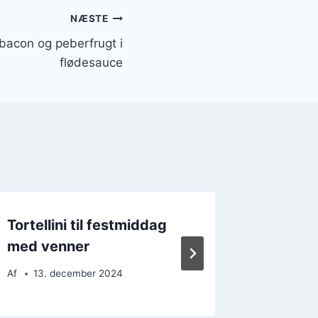
NÆSTE
 bacon og peberfrugt i
flødesauce
Tortellini til festmiddag
Tortelli
med venner
pasta
Af
13. december 2024
Af
22. 