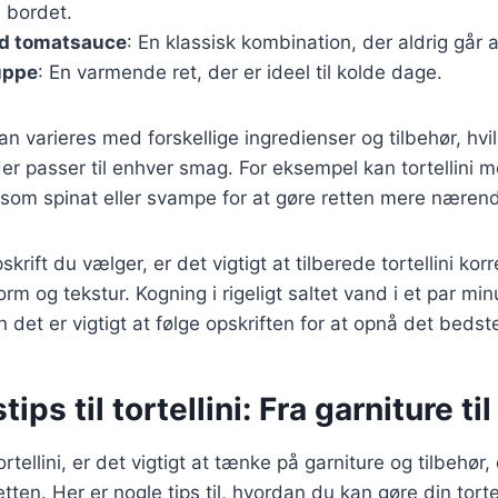
l bordet.
ed tomatsauce
: En klassisk kombination, der aldrig går 
suppe
: En varmende ret, der er ideel til kolde dage.
an varieres med forskellige ingredienser og tilbehør, hvi
der passer til enhver smag. For eksempel kan tortellini
r som spinat eller svampe for at gøre retten mere næren
rift du vælger, er det vigtigt at tilberede tortellini korre
rm og tekstur. Kogning i rigeligt saltet vand i et par min
n det er vigtigt at følge opskriften for at opnå det bedste
ips til tortellini: Fra garniture til
rtellini, er det vigtigt at tænke på garniture og tilbehør,
ten. Her er nogle tips til, hvordan du kan gøre din tort