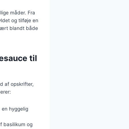
lige måder. Fra
det og tilføje en
pulært blandt både
esauce til
 af opskrifter,
erer:
l en hyggelig
af basilikum og