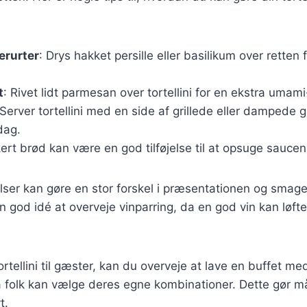
erurter
: Drys hakket persille eller basilikum over retten fo
t
: Rivet lidt parmesan over tortellini for en ekstra umam
 Server tortellini med en side af grillede eller dampede 
dag.
kert brød kan være en god tilføjelse til at opsuge saucen
elser kan gøre en stor forskel i præsentationen og smagen
n god idé at overveje vinparring, da en god vin kan løfte 
rtellini til gæster, kan du overveje at lave en buffet med
å folk kan vælge deres egne kombinationer. Dette gør m
t.