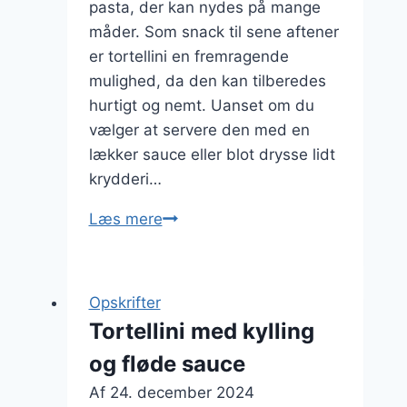
pasta, der kan nydes på mange
måder. Som snack til sene aftener
er tortellini en fremragende
mulighed, da den kan tilberedes
hurtigt og nemt. Uanset om du
vælger at servere den med en
lækker sauce eller blot drysse lidt
krydderi…
Tortellini
Læs mere
som
snack
til
Opskrifter
sene
Tortellini med kylling
aftener
og fløde sauce
Af
24. december 2024