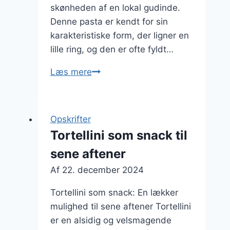
skønheden af en lokal gudinde.
Denne pasta er kendt for sin
karakteristiske form, der ligner en
lille ring, og den er ofte fyldt…
Tortellini
Læs mere
med
bacon
til
Opskrifter
den
Tortellini som snack til
kødelskende
sene aftener
Af
22. december 2024
Tortellini som snack: En lækker
mulighed til sene aftener Tortellini
er en alsidig og velsmagende