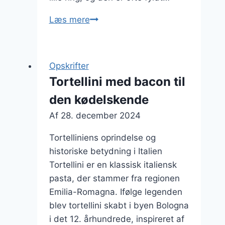
Tortellini
Læs mere
med
svampe
og
Opskrifter
trøffelolie
Tortellini med bacon til
den kødelskende
Af
28. december 2024
Tortelliniens oprindelse og
historiske betydning i Italien
Tortellini er en klassisk italiensk
pasta, der stammer fra regionen
Emilia-Romagna. Ifølge legenden
blev tortellini skabt i byen Bologna
i det 12. århundrede, inspireret af