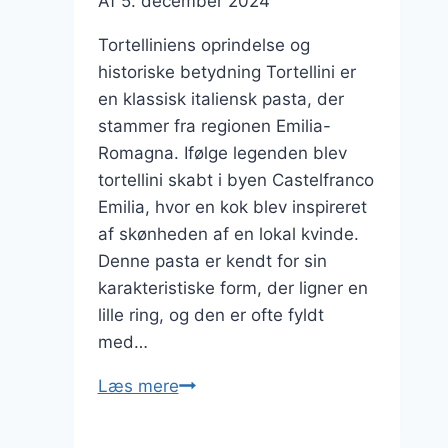
Af
5. december 2024
Tortelliniens oprindelse og
historiske betydning Tortellini er
en klassisk italiensk pasta, der
stammer fra regionen Emilia-
Romagna. Ifølge legenden blev
tortellini skabt i byen Castelfranco
Emilia, hvor en kok blev inspireret
af skønheden af en lokal kvinde.
Denne pasta er kendt for sin
karakteristiske form, der ligner en
lille ring, og den er ofte fyldt
med…
Tortellini
Læs mere
med
svampe