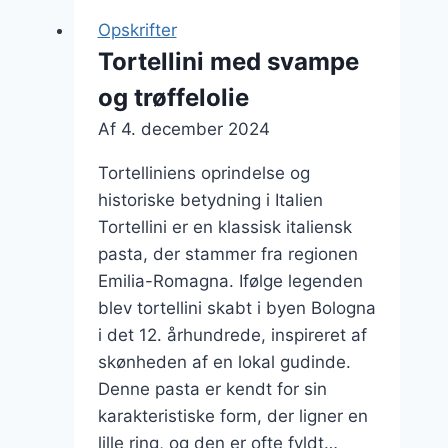
og
Opskrifter
flødeost
Tortellini med svampe
og trøffelolie
Af
4. december 2024
Tortelliniens oprindelse og
historiske betydning i Italien
Tortellini er en klassisk italiensk
pasta, der stammer fra regionen
Emilia-Romagna. Ifølge legenden
blev tortellini skabt i byen Bologna
i det 12. århundrede, inspireret af
skønheden af en lokal gudinde.
Denne pasta er kendt for sin
karakteristiske form, der ligner en
lille ring, og den er ofte fyldt…