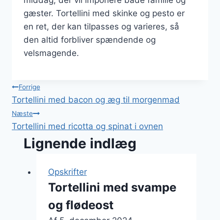
middag, der vil imponere både familie og
gæster. Tortellini med skinke og pesto er
en ret, der kan tilpasses og varieres, så
den altid forbliver spændende og
velsmagende.
Indlægsnavigation
Forrige
Tortellini med bacon og æg til morgenmad
Næste
Tortellini med ricotta og spinat i ovnen
Lignende indlæg
Opskrifter
Tortellini med svampe
og flødeost