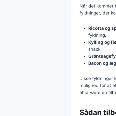
Når det kommer til
fyldninger, der k
Ricotta og s
fyldning.
Kylling og f
snack.
Grøntsagsfy
Bacon og æ
Disse fyldninger 
mulighed for at e
altid være en tilf
Sådan tilb