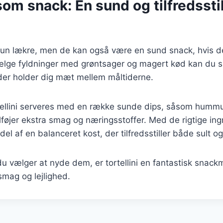
 som snack: En sund og tilfredssti
e kun lækre, men de kan også være en sund snack, hvis d
vælge fyldninger med grøntsager og magert kød kan du 
er holder dig mæt mellem måltiderne.
ellini serveres med en række sunde dips, såsom hummu
tilføjer ekstra smag og næringsstoffer. Med de rigtige in
 del af en balanceret kost, der tilfredsstiller både sult 
 vælger at nyde dem, er tortellini en fantastisk snack
smag og lejlighed.