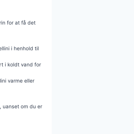
in for at få det
lini i henhold til
t i koldt vand for
lini varme eller
k, uanset om du er