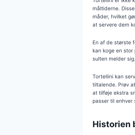
Tortellini er ikk
måltiderne. Disse 
måder, hvilket gø
at servere dem ko
En af de største 
kan koge en stor 
sulten melder sig.
Tortellini kan se
tiltalende. Prøv 
at tilføje ekstra
passer til enhver
Historien b