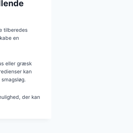
llende
e tilberedes
skabe en
s eller græsk
gredienser kan
og smagsløg.
mulighed, der kan