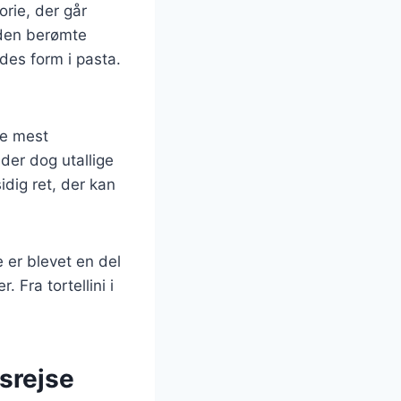
orie, der går
f den berømte
des form i pasta.
De mest
 der dog utallige
sidig ret, der kan
e er blevet en del
 Fra tortellini i
gsrejse