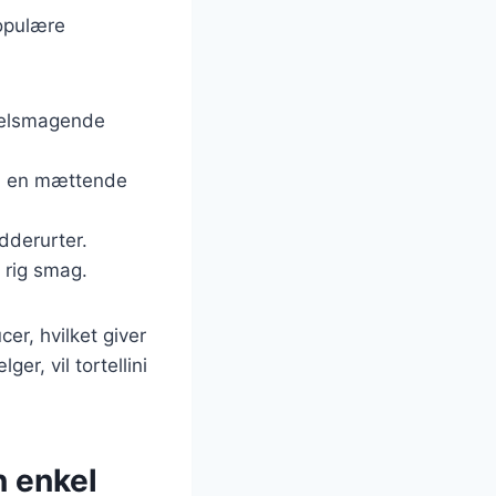
populære
 velsmagende
til en mættende
ydderurter.
g rig smag.
er, hvilket giver
r, vil tortellini
n enkel