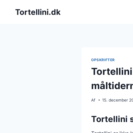
Fortsæt
Tortellini.dk
til
indhold
OPSKRIFTER
Tortelli
måltider
Af
15. december 2
Tortellini