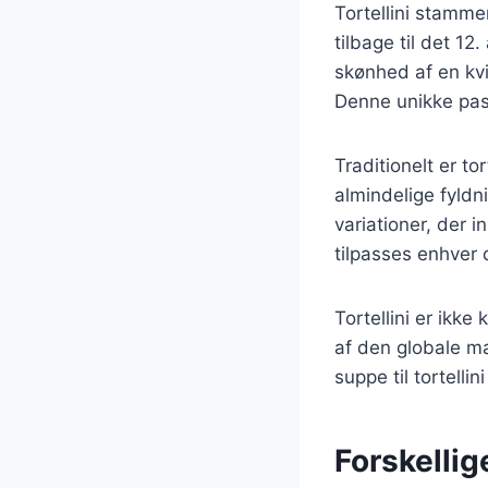
Tortellini stammer
tilbage til det 12
skønhed af en kvi
Denne unikke past
Traditionelt er to
almindelige fyldni
variationer, der in
tilpasses enhver 
Tortellini er ikk
af den globale mad
suppe til tortell
Forskellig