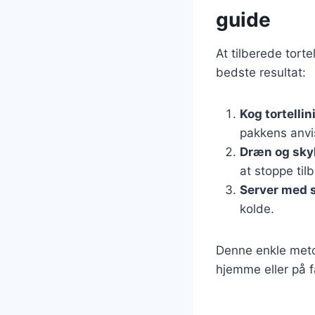
guide
At tilberede torte
bedste resultat:
Kog tortellin
pakkens anvi
Dræn og sky
at stoppe til
Server med 
kolde.
Denne enkle metod
hjemme eller på f