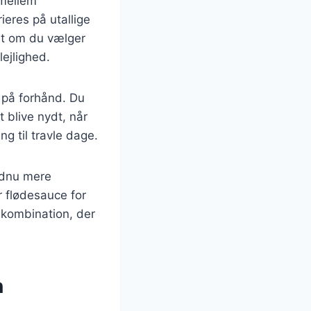
 mellem
ieres på utallige
et om du vælger
lejlighed.
s på forhånd. Du
t blive nydt, når
ng til travle dage.
endnu mere
 flødesauce for
 kombination, der
n