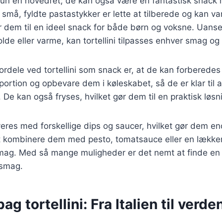
e kun en hovedret; de kan også være en fantastisk snack
små, fyldte pastastykker er lette at tilberede og kan var
r dem til en ideel snack for både børn og voksne. Uans
lde eller varme, kan tortellini tilpasses enhver smag og 
fordele ved tortellini som snack er, at de kan forberede
portion og opbevare dem i køleskabet, så de er klar til a
 De kan også fryses, hvilket gør dem til en praktisk løsni
rveres med forskellige dips og saucer, hvilket gør dem 
at kombinere dem med pesto, tomatsauce eller en lækker
 smag. Med så mange muligheder er det nemt at finde en
 smag.
ag tortellini: Fra Italien til verde