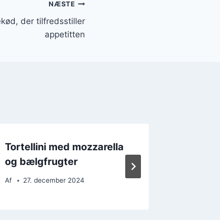
NÆSTE
kød, der tilfredsstiller
appetitten
Tortellini med mozzarella
Tortelli
og bælgfrugter
hurtig 
Af
27. december 2024
Af
19. 