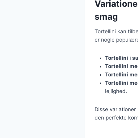
Variatione
smag
Tortellini kan til
er nogle populære
Tortellini i 
Tortellini m
Tortellini m
Tortellini m
lejlighed.
Disse variationer
den perfekte komb