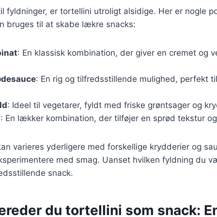
 fyldninger, er tortellini utroligt alsidige. Her er nogle 
an bruges til at skabe lækre snacks:
pinat
: En klassisk kombination, der giver en cremet og
lødesauce
: En rig og tilfredsstillende mulighed, perfekt 
ld
: Ideel til vegetarer, fyldt med friske grøntsager og kr
g
: En lækker kombination, der tilføjer en sprød tekstur o
kan varieres yderligere med forskellige krydderier og sauc
ksperimentere med smag. Uanset hvilken fyldning du vælge
redsstillende snack.
ereder du tortellini som snack: E