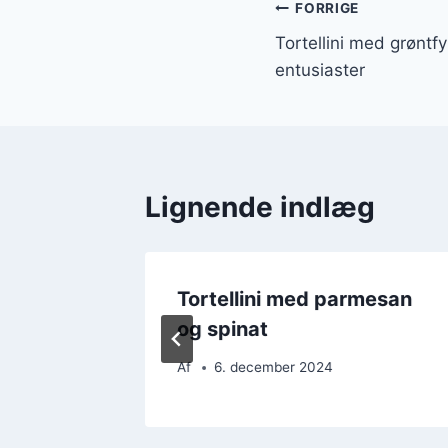
Indlægsnavi
FORRIGE
Tortellini med grøntfy
entusiaster
Lignende indlæg
on og
Tortellini med parmesan
st
og spinat
Af
6. december 2024