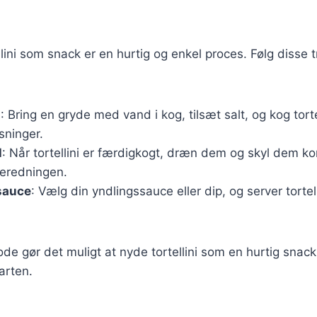
llini som snack er en hurtig og enkel proces. Følg disse tr
i
: Bring en gryde med vand i kog, tilsæt salt, og kog tortel
sninger.
l
: Når tortellini er færdigkogt, dræn dem og skyl dem kor
beredningen.
sauce
: Vælg din yndlingssauce eller dip, og server tortel
e gør det muligt at nyde tortellini som en hurtig snac
arten.