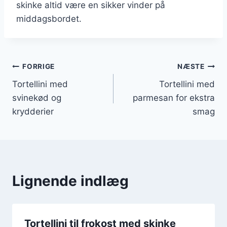
skinke altid være en sikker vinder på
middagsbordet.
Indlægsnavigation
FORRIGE
NÆSTE
Tortellini med
Tortellini med
svinekød og
parmesan for ekstra
krydderier
smag
Lignende indlæg
Tortellini til frokost med skinke