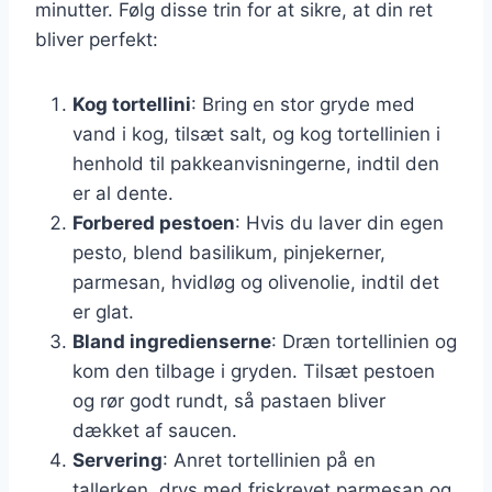
minutter. Følg disse trin for at sikre, at din ret
bliver perfekt:
Kog tortellini
: Bring en stor gryde med
vand i kog, tilsæt salt, og kog tortellinien i
henhold til pakkeanvisningerne, indtil den
er al dente.
Forbered pestoen
: Hvis du laver din egen
pesto, blend basilikum, pinjekerner,
parmesan, hvidløg og olivenolie, indtil det
er glat.
Bland ingredienserne
: Dræn tortellinien og
kom den tilbage i gryden. Tilsæt pestoen
og rør godt rundt, så pastaen bliver
dækket af saucen.
Servering
: Anret tortellinien på en
tallerken, drys med friskrevet parmesan og