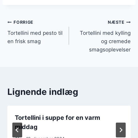
Indlægsnavigation
FORRIGE
NÆSTE
Tortellini med pesto til
Tortellini med kylling
en frisk smag
og cremede
smagsoplevelser
Lignende indlæg
Tortellini i suppe for en varm
middag