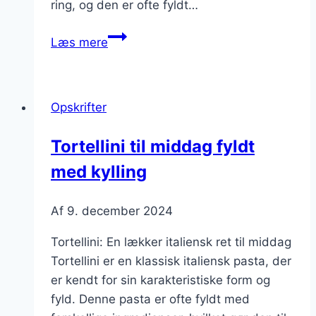
ring, og den er ofte fyldt…
Tortellini
Læs mere
med
pesto
og
Opskrifter
parmesan
for
Tortellini til middag fyldt
smagsoplevelse
med kylling
Af
9. december 2024
Tortellini: En lækker italiensk ret til middag
Tortellini er en klassisk italiensk pasta, der
er kendt for sin karakteristiske form og
fyld. Denne pasta er ofte fyldt med