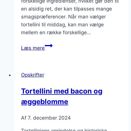
forskellige ingredienser, hvilket gør den til
en alsidig ret, der kan tilpasses mange
smagspræferencer. Når man vælger
tortellini til middag, kan man vælge
mellem en række forskellige…
Tortellini
Læs mere
til
middag
fyldt
Opskrifter
med
kylling
Tortellini med bacon og
æggeblomme
Af
7. december 2024
Tortelliniens oprindelse og historiske