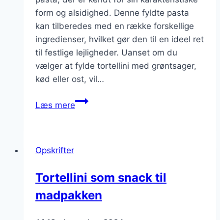
form og alsidighed. Denne fyldte pasta
kan tilberedes med en række forskellige
ingredienser, hvilket gør den til en ideel ret
til festlige lejligheder. Uanset om du
vælger at fylde tortellini med grøntsager,
kød eller ost, vil…
Tortellini
Læs mere
til
fest
med
Opskrifter
fyld
af
Tortellini som snack til
grøntsager
madpakken