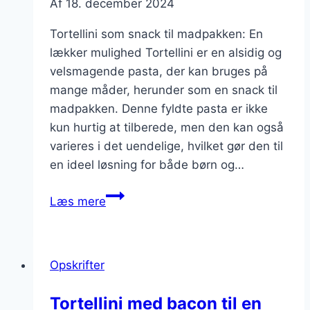
Af
18. december 2024
Tortellini som snack til madpakken: En
lækker mulighed Tortellini er en alsidig og
velsmagende pasta, der kan bruges på
mange måder, herunder som en snack til
madpakken. Denne fyldte pasta er ikke
kun hurtig at tilberede, men den kan også
varieres i det uendelige, hvilket gør den til
en ideel løsning for både børn og…
Tortellini
Læs mere
som
snack
til
Opskrifter
madpakken
Tortellini med bacon til en