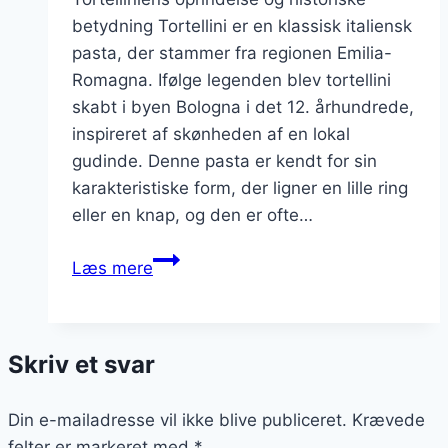
betydning Tortellini er en klassisk italiensk
pasta, der stammer fra regionen Emilia-
Romagna. Ifølge legenden blev tortellini
skabt i byen Bologna i det 12. århundrede,
inspireret af skønheden af en lokal
gudinde. Denne pasta er kendt for sin
karakteristiske form, der ligner en lille ring
eller en knap, og den er ofte…
Tortellini
Læs mere
med
bacon
og
Skriv et svar
æggeblomme
Din e-mailadresse vil ikke blive publiceret.
Krævede
felter er markeret med
*