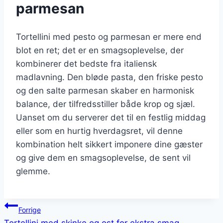
parmesan
Tortellini med pesto og parmesan er mere end
blot en ret; det er en smagsoplevelse, der
kombinerer det bedste fra italiensk
madlavning. Den bløde pasta, den friske pesto
og den salte parmesan skaber en harmonisk
balance, der tilfredsstiller både krop og sjæl.
Uanset om du serverer det til en festlig middag
eller som en hurtig hverdagsret, vil denne
kombination helt sikkert imponere dine gæster
og give dem en smagsoplevelse, de sent vil
glemme.
Indlægsnavigation
Forrige
Tortellini med skinke og ost for ekstra smag