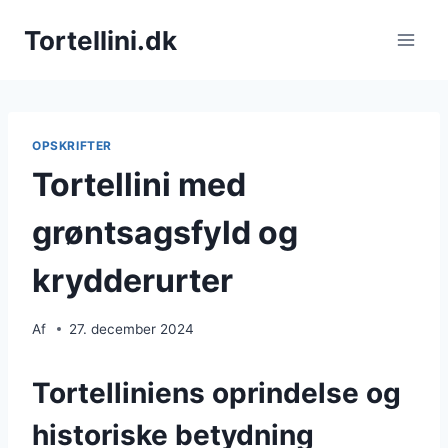
Fortsæt
Tortellini.dk
til
indhold
OPSKRIFTER
Tortellini med
grøntsagsfyld og
krydderurter
Af
27. december 2024
Tortelliniens oprindelse og
historiske betydning