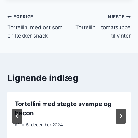
Indlægsnavigation
FORRIGE
NÆSTE
Tortellini med ost som
Tortellini i tomatsuppe
en lækker snack
til vinter
Lignende indlæg
Tortellini med stegte svampe og
bacon
Af
5. december 2024