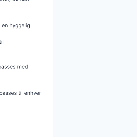
l en hyggelig
il
ilpasses med
lpasses til enhver