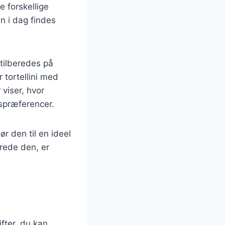
e forskellige
en i dag findes
 tilberedes på
 tortellini med
 viser, hvor
gspræferencer.
ør den til en ideel
rede den, er
fter, du kan