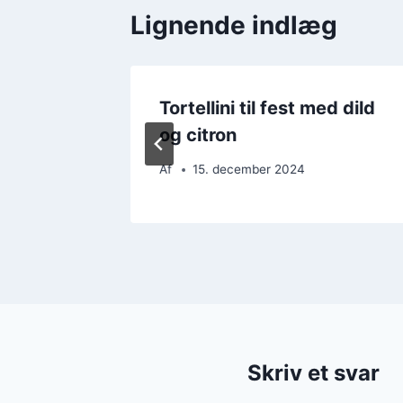
Lignende indlæg
t med
Tortellini til fest med dild
og citron
Af
15. december 2024
Skriv et svar