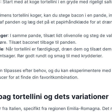
i
: Start med at koge tortellini i en gryde med rigeligt salt
 Imens tortellini koger, kan du stege bacon i en pande, in
af panden og læg det på et papirhåndklæde for at dr
ager
: I samme pande, tilsæt lidt olivenolie og steg de va
møre. Tilsæt baconet tilbage til panden.
le
: Når tortellini er færdigkogt, dræn dem og tilsæt de
tsager. Rør godt rundt og smag til med krydderier.
n tilpasses efter behov, og du kan eksperimentere med 
cer for at finde din favoritkombination.
bag tortellini og dets variationer
r fra Italien, specifikt fra regionen Emilia-Romagna. Det