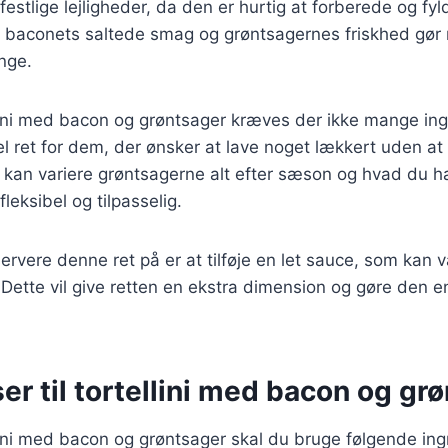
stlige lejligheder, da den er hurtig at forberede og fy
baconets saltede smag og grøntsagernes friskhed gør re
nge.
llini med bacon og grøntsager kræves der ikke mange ingr
eel ret for dem, der ønsker at lave noget lækkert uden a
u kan variere grøntsagerne alt efter sæson og hvad du 
fleksibel og tilpasselig.
rvere denne ret på er at tilføje en let sauce, som kan 
. Dette vil give retten en ekstra dimension og gøre den
er til tortellini med bacon og gr
llini med bacon og grøntsager skal du bruge følgende ing