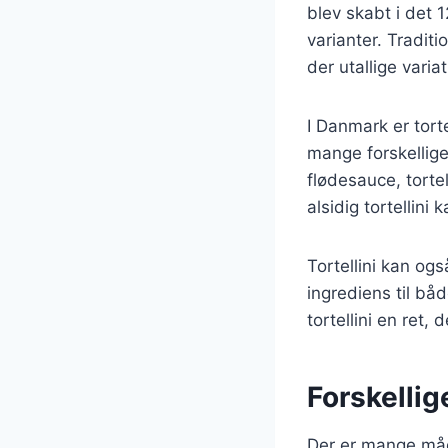
blev skabt i det 
varianter. Traditi
der utallige vari
I Danmark er tort
mange forskellige
flødesauce, tortel
alsidig tortellin
Tortellini kan ogs
ingrediens til bå
tortellini en ret, 
Forskellig
Der er mange måde