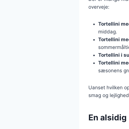
overveje:
Tortellini m
middag.
Tortellini m
sommermålti
Tortellini i 
Tortellini m
sæsonens gr
Uanset hvilken ops
smag og lejlighed
En alsidig 