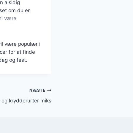
n alsidig
nset om du er
ini være
vil være populær i
er for at finde
dag og fest.
NÆSTE
t og krydderurter miks