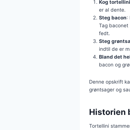
Kog tortellin
er al dente.
Steg bacon
:
Tag baconet 
fedt.
Steg grønts
indtil de er 
Bland det he
bacon og grøn
Denne opskrift ka
grøntsager og sau
Historien 
Tortellini stamme