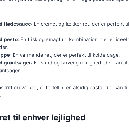
ed flødesauce
: En cremet og lækker ret, der er perfekt ti
ed pesto
: En frisk og smagfuld kombination, der er ideel t
der.
suppe
: En varmende ret, der er perfekt til kolde dage.
ed grøntsager
: En sund og farverig mulighed, der kan t
øntsager.
krift du vælger, er tortellini en alsidig pasta, der kan ti
.
ret til enhver lejlighed