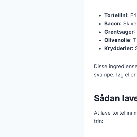
Tortellini
: Fr
Bacon
: Skiv
Grøntsager
:
Olivenolie
: 
Krydderier
: 
Disse ingrediense
svampe, løg eller
Sådan lave
At lave tortellin
trin: