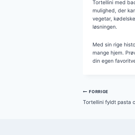
Tortellini med ba
mulighed, der kan
vegetar, kødelske
løsningen.
Med sin rige histo
mange hjem. Prøv 
din egen favoritv
Indlægsnavi
FORRIGE
Tortellini fyldt pasta o