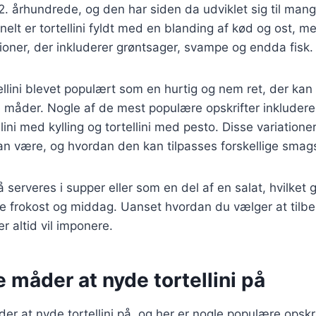
12. århundrede, og den har siden da udviklet sig til mang
onelt er tortellini fyldt med en blanding af kød og ost, m
ationer, der inkluderer grøntsager, svampe og endda fisk.
ellini blevet populært som en hurtig og nem ret, der kan
 måder. Nogle af de mest populære opskrifter inkluderer
lini med kylling og tortellini med pesto. Disse variationer
i kan være, og hvordan den kan tilpasses forskellige sma
å serveres i supper eller som en del af en salat, hvilket g
de frokost og middag. Uanset hvordan du vælger at tilbe
der altid vil imponere.
e måder at nyde tortellini på
r at nyde tortellini på, og her er nogle populære opskri