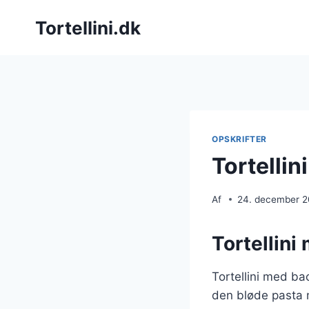
Fortsæt
Tortellini.dk
til
indhold
OPSKRIFTER
Tortelli
Af
24. december 
Tortellini
Tortellini med b
den bløde pasta m