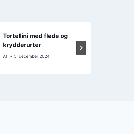
Tortellini med fløde og
Tortelli
krydderurter
Af
26. 
Af
5. december 2024