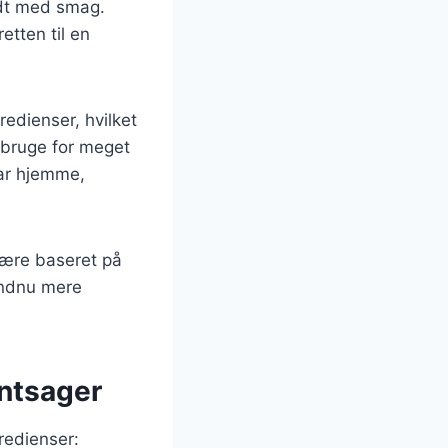
ldt med smag.
tten til en
edienser, hvilket
t bruge for meget
har hjemme,
være baseret på
 endnu mere
øntsager
redienser: