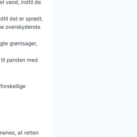
et vand, indtil de
dtil det er sprødt.
æne overskydende
lgte grøntsager,
m til panden med
forskellige
 menes, at retten