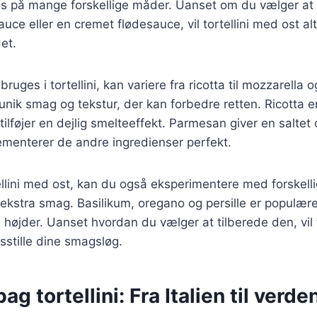
es på mange forskellige måder. Uanset om du vælger a
ce eller en cremet flødesauce, vil tortellini med ost alt
et.
bruges i tortellini, kan variere fra ricotta til mozzarell
 unik smag og tekstur, der kan forbedre retten. Ricotta e
ilføjer en dejlig smelteeffekt. Parmesan giver en salte
menterer de andre ingredienser perfekt.
ellini med ost, kan du også eksperimentere med forskell
je ekstra smag. Basilikum, oregano og persille er populær
ye højder. Uanset hvordan du vælger at tilberede den, vil 
edsstille dine smagsløg.
ag tortellini: Fra Italien til verde