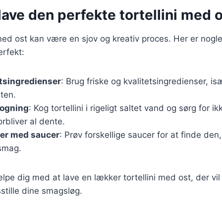
t lave den perfekte tortellini med 
 med ost kan være en sjov og kreativ proces. Her er nogle t
erfekt:
tsingredienser
: Brug friske og kvalitetsingredienser, is
ten.
ogning
: Kog tortellini i rigeligt saltet vand og sørg for 
rbliver al dente.
er med saucer
: Prøv forskellige saucer for at finde den
 smag.
ælpe dig med at lave en lækker tortellini med ost, der vi
sstille dine smagsløg.