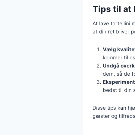
Tips til a
At lave tortellini
at din ret bliver p
Vælg kvalite
kommer til os
Undgå overk
dem, så de fo
Eksperiment
bedst til din
Disse tips kan hj
gæster og tilfred