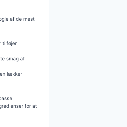
nogle af de mest
tilføjer
lte smag af
i en lækker
lpasse
gredienser for at