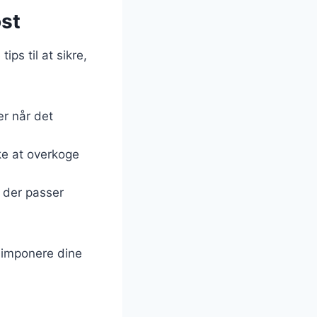
ost
ips til at sikre,
ær når det
ikke at overkoge
, der passer
l imponere dine