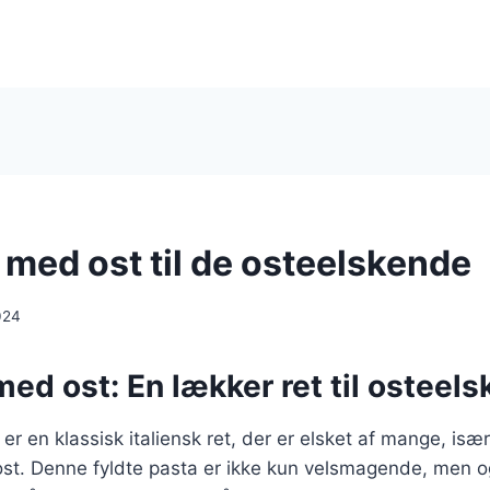
i med ost til de osteelskende
024
 med ost: En lækker ret til osteels
 er en klassisk italiensk ret, der er elsket af mange, is
ost. Denne fyldte pasta er ikke kun velsmagende, men o