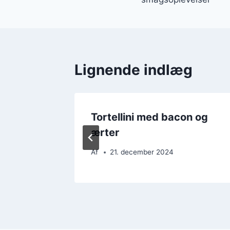
Lignende indlæg
og
Tortellini med bacon og
ærter
Af
21. december 2024