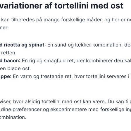
ariationer af tortellini med ost
t kan tilberedes på mange forskellige måder, og her er 
ner:
d ricotta og spinat
: En sund og lækker kombination, der 
 retten.
ed bacon
: En rig og smagfuld ret, der kombinerer den sa
n bløde ost.
suppe
: En varm og trøstende ret, hvor tortellini serveres 
viser, hvor alsidig tortellini med ost kan være. Du kan ti
r dine præferencer og eksperimentere med forskellige in
kombination.