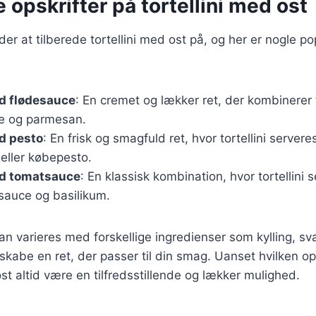
e opskrifter på tortellini med ost
r at tilberede tortellini med ost på, og her er nogle po
ed flødesauce
: En cremet og lækker ret, der kombinerer 
ce og parmesan.
ed pesto
: En frisk og smagfuld ret, hvor tortellini server
eller købepesto.
ed tomatsauce
: En klassisk kombination, hvor tortellini
sauce og basilikum.
kan varieres med forskellige ingredienser som kylling, sv
 skabe en ret, der passer til din smag. Uanset hvilken op
 ost altid være en tilfredsstillende og lækker mulighed.