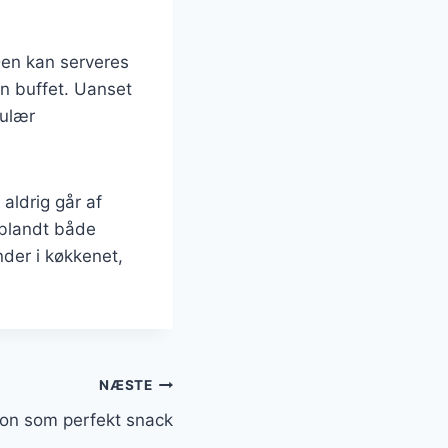
 Den kan serveres
en buffet. Uanset
pulær
 aldrig går af
t blandt både
der i køkkenet,
NÆSTE
con som perfekt snack