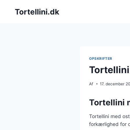
Fortsæt
Tortellini.dk
til
indhold
OPSKRIFTER
Tortellin
Af
17. december 2
Tortellini
Tortellini med ost
forkærlighed for 