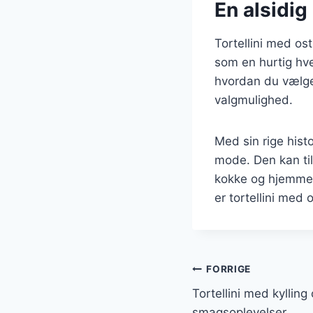
En alsidig 
Tortellini med ost
som en hurtig hve
hvordan du vælger
valgmulighed.
Med sin rige histo
mode. Den kan til
kokke og hjemmek
er tortellini med 
Indlægsnavi
FORRIGE
Tortellini med kyllin
smagsoplevelser