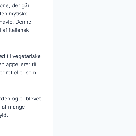
orie, der går
 den mytiske
 navle. Denne
 af italiensk
ød til vegetariske
n appellerer til
edret eller som
erden og er blevet
el af mange
yld.