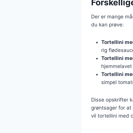
Forskellig
Der er mange måde
du kan prøve:
Tortellini m
rig flødesau
Tortellini m
hjemmelavet 
Tortellini m
simpel tomat
Disse opskrifter 
grøntsager for at
vil tortellini med