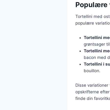
Populære v
Tortellini med os
populære variatio
Tortellini me
grøntsager til
Tortellini m
bacon med de
Tortellini i 
bouillon.
Disse variationer 
opskrifterne efte
finde din favorit