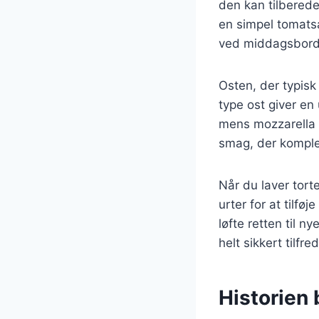
den kan tilbered
en simpel tomatsau
ved middagsbord
Osten, der typisk 
type ost giver en
mens mozzarella t
smag, der komple
Når du laver tort
urter for at tilfø
løfte retten til n
helt sikkert tilfr
Historien b