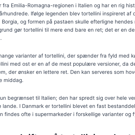
 fra Emilia-Romagna-regionen i Italien og har en rig hist
. århundrede. Ifølge legenden blev tortellini inspireret af
 Borgia, og formen på pastaen skulle efterligne hendes
und gør tortellini til mere end bare en ret; det er en del
.
mange varianter af tortellini, der spænder fra fyld med k
ellini med ost er en af de mest populære versioner, da de
m, der ønsker en lettere ret. Den kan serveres som hov
re middag.
 kun begrænset til Italien; den har spredt sig over hele v
e lande. I Danmark er tortellini blevet en fast bestandd
 findes ofte i supermarkeder i forskellige varianter og f