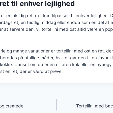
ret til enhver lejlighed
 er en alsidig ret, der kan tilpasses til enhver lejlighed.
rdagsret, en festlig middag eller endda som en del af 
 at servere den, vil tortellini med ost altid være en po
rie og mange variationer er tortellini med ost en ret, der
beredes på utallige måder, hvilket gør den til en favori
okke. Uanset om du er en erfaren kok eller en nybegyn
ost en ret, der er værd at prøve.
gation
g og cremede
Tortellini med ba