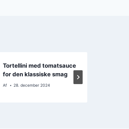
Tortellini med tomatsauce
Tortell
for den klassiske smag
rød sa
Af
28. december 2024
Af
16. 