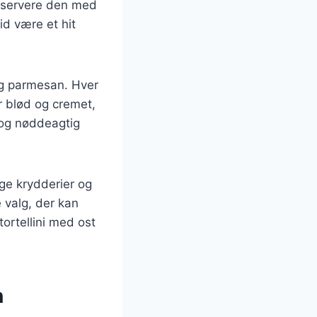
t servere den med
id være et hit
a og parmesan. Hver
r blød og cremet,
t og nøddeagtig
ige krydderier og
e valg, der kan
tortellini med ost
n