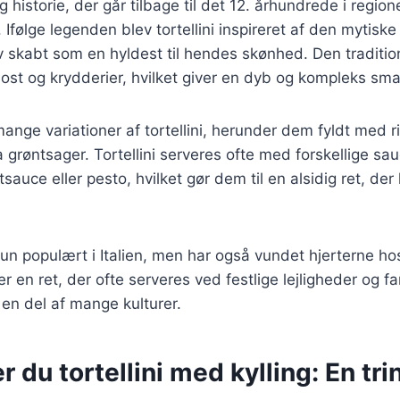
rig historie, der går tilbage til det 12. århundrede i regio
 Ifølge legenden blev tortellini inspireret af den mytisk
 skabt som en hyldest til hendes skønhed. Den tradition
, ost og krydderier, hvilket giver en dyb og kompleks sm
ange variationer af tortellini, herunder dem fyldt med ri
røntsager. Tortellini serveres ofte med forskellige sa
auce eller pesto, hvilket gør dem til en alsidig ret, der
e kun populært i Italien, men har også vundet hjerterne 
er en ret, der ofte serveres ved festlige lejligheder og 
l en del af mange kulturer.
 du tortellini med kylling: En trin