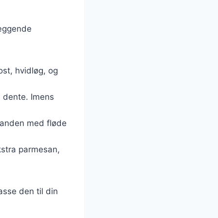
dlæggende
ost, hvidløg, og
al dente. Imens
l panden med fløde
ekstra parmesan,
asse den til din