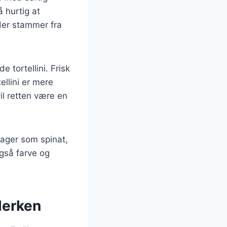
 hurtig at
, der stammer fra
.
e tortellini. Frisk
ellini er mere
il retten være en
sager som spinat,
også farve og
llerken