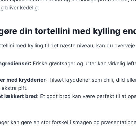
rig bliver kedelig.
t gøre din tortellini med kylling e
rtellini med kylling til det næste niveau, kan du overveje
ingredienser
: Friske grøntsager og urter kan virkelig lø
er med krydderier
: Tilsæt krydderier som chili, dild elle
 ekstra pift.
t lækkert brød
: Et godt brød kan være perfekt til at o
er kan gøre en stor forskel i smagen og præsentationen