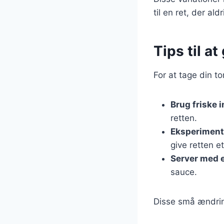
til en ret, der ald
Tips til a
For at tage din to
Brug friske 
retten.
Eksperiment
give retten et
Server med e
sauce.
Disse små ændring