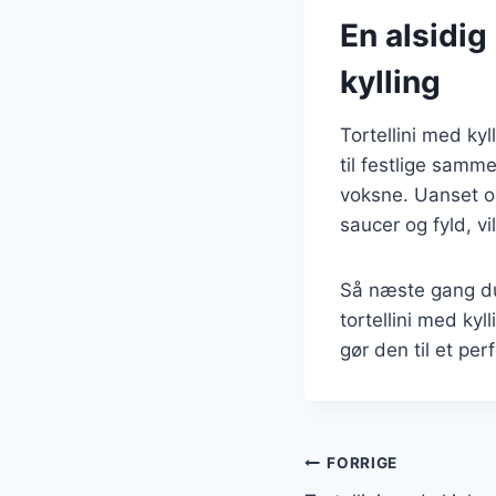
En alsidig 
kylling
Tortellini med kyl
til festlige samm
voksne. Uanset om
saucer og fyld, vi
Så næste gang du
tortellini med kyl
gør den til et per
Indlægsnavi
FORRIGE