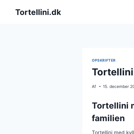
Fortsæt
Tortellini.dk
til
indhold
OPSKRIFTER
Tortellin
Af
15. december 2
Tortellini
familien
Tortellini med ky