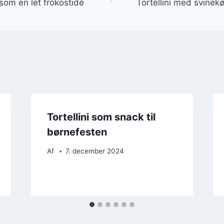
 som en let frokostidé
Tortellini med svinek
Tortellini som snack til
børnefesten
Af
7. december 2024