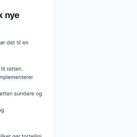
k nye
r det til en
il retten.
komplementerer
retten sundere og
og
ket gør tortellini