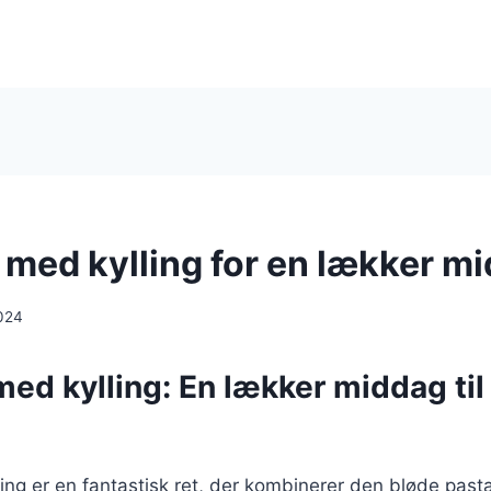
i med kylling for en lækker m
024
 med kylling: En lækker middag til
lling er en fantastisk ret, der kombinerer den bløde past