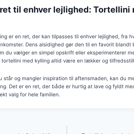
ret til enhver lejlighed: Tortellin
ling er en ret, der kan tilpasses til enhver lejlighed, fr
enkomster. Dens alsidighed gør den til en favorit blandt
 du vælger en simpel opskrift eller eksperimenterer me
l tortellini med kylling altid være en lækker og tilfredsst
 står og mangler inspiration til aftensmaden, kan du m
ling. Det er en ret, der både er hurtig at lave og fyldt m
fekt valg for hele familien.
gation