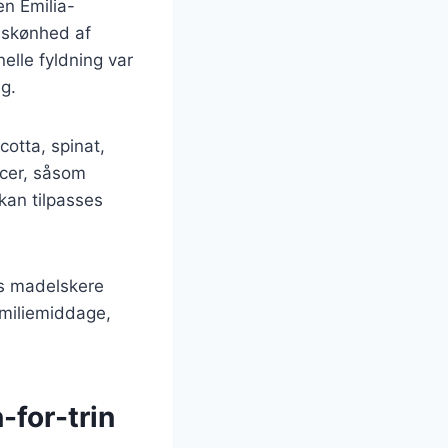
nen Emilia-
e skønhed af
elle fyldning var
ag.
cotta, spinat,
ucer, såsom
 kan tilpasses
hos madelskere
familiemiddage,
-for-trin