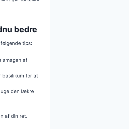
ndnu bedre
 følgende tips:
fte smagen af
r basilikum for at
psuge den lækre
 af din ret.