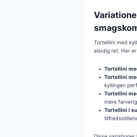
Variatione
smagskom
Tortellini med kyl
alsidig ret. Her 
Tortellini m
Tortellini m
kyllingen per
Tortellini m
mere farverig
Tortellini i 
tilfredsstillen
Disse variationer 