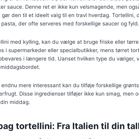
ker sauce. Denne ret er ikke kun velsmagende, men også
 gør den til et ideelt valg til en travl hverdag. Tortellini
dt pasta, der ofte serveres med forskellige saucer og fyld
llini med kylling, kan du vælge at bruge friske eller tørred
des i supermarkeder eller specialbutikker, mens tørret tort
bevares i længere tid. Uanset hvilken type du vælger, v
d middagsbordet.
n endnu mere interessant kan du tilføje forskellige grønt
berfrugt. Disse ingredienser tilføjer ikke kun smag, men 
l din middag.
ag tortellini: Fra Italien til din ta