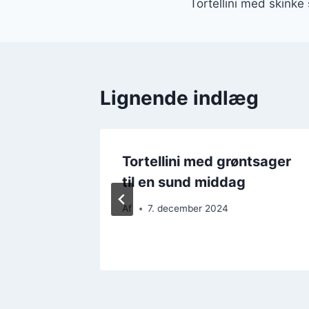
Tortellini med skinke
Lignende indlæg
 til en
Tortellini med grøntsager
n
til en sund middag
Af
7. december 2024