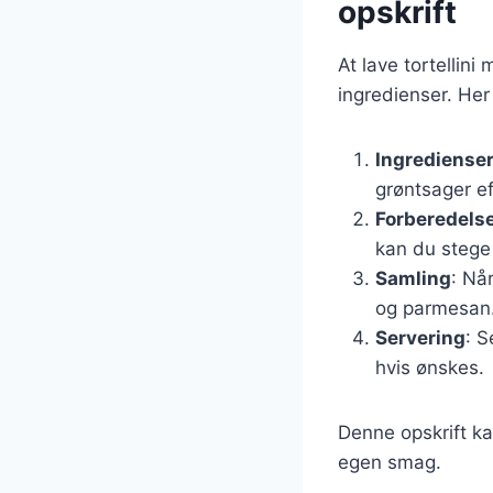
opskrift
At lave tortellin
ingredienser. Her 
Ingrediense
grøntsager ef
Forberedels
kan du stege 
Samling
: Nå
og parmesan. 
Servering
: S
hvis ønskes.
Denne opskrift ka
egen smag.