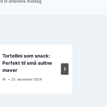
ød til aftenens middag
Tortellini som snack:
Tortelli
Perfekt til små sultne
en vel
maver
Af
25. 
Af
23. december 2024