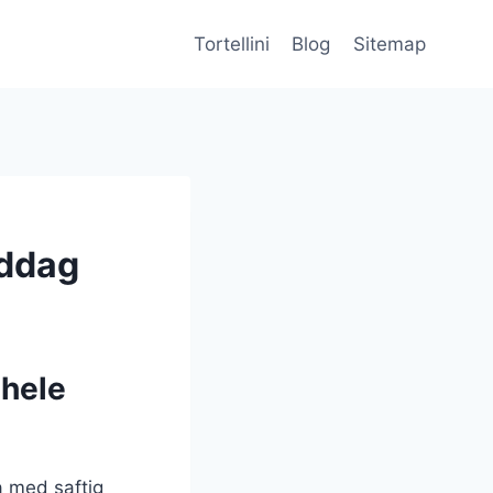
Tortellini
Blog
Sitemap
iddag
 hele
a med saftig