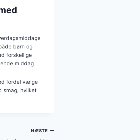
i med
a hverdagsmiddage
 både børn og
d forskellige
illende middag.
ed fordel vælge
ed smag, hvilket
NÆSTE