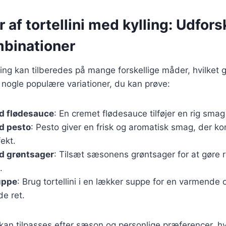
r af tortellini med kylling: Udfors
binationer
ling kan tilberedes på mange forskellige måder, hvilket gø
er nogle populære variationer, du kan prøve:
ed flødesauce
: En cremet flødesauce tilføjer en rig smag t
ed pesto
: Pesto giver en frisk og aromatisk smag, der 
fekt.
ed grøntsager
: Tilsæt sæsonens grøntsager for at gøre 
.
suppe
: Brug tortellini i en lækker suppe for en varmende 
de ret.
kan tilpasses efter sæson og personlige præferencer, hvil