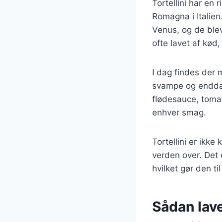
Tortellini har en 
Romagna i Italien.
Venus, og de blev
ofte lavet af kød
I dag findes der m
svampe og endda g
flødesauce, tomats
enhver smag.
Tortellini er ikk
verden over. Det 
hvilket gør den ti
Sådan laver