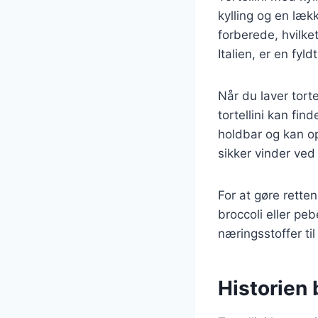
kylling og en læk
forberede, hvilket
Italien, er en fyl
Når du laver torte
tortellini kan fin
holdbar og kan op
sikker vinder ve
For at gøre rette
broccoli eller pe
næringsstoffer ti
Historien b