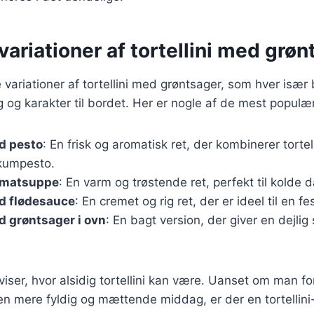
ariationer af tortellini med grøn
variationer af tortellini med grøntsager, som hver især 
og karakter til bordet. Her er nogle af de mest populæ
ed pesto
: En frisk og aromatisk ret, der kombinerer torte
ikumpesto.
 tomatsuppe
: En varm og trøstende ret, perfekt til kolde 
ed flødesauce
: En cremet og rig ret, der er ideel til en f
ed grøntsager i ovn
: En bagt version, der giver en dejlig
 viser, hvor alsidig tortellini kan være. Uanset om man f
 en mere fyldig og mættende middag, er der en tortellini-