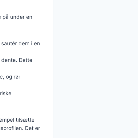
es på under en
 sautér dem i en
l dente. Dette
e, og rør
riske
empel tilsætte
sprofilen. Det er