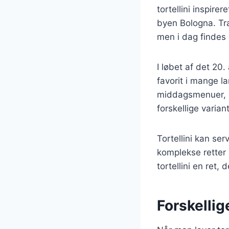
tortellini inspir
byen Bologna. Trad
men i dag findes 
I løbet af det 20.
favorit i mange l
middagsmenuer, og
forskellige variant
Tortellini kan se
komplekse retter
tortellini en ret
Forskellige