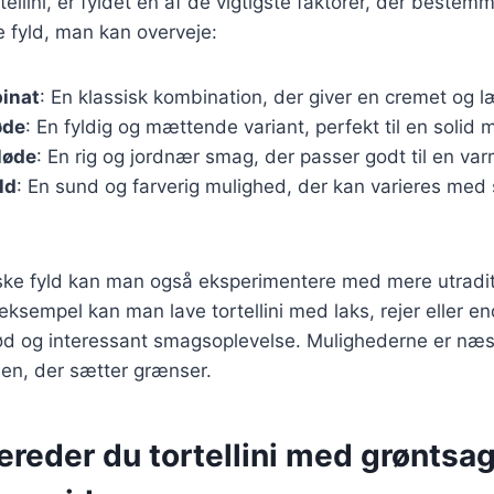
tellini, er fyldet en af de vigtigste faktorer, der beste
 fyld, man kan overveje:
pinat
: En klassisk kombination, der giver en cremet og 
øde
: En fyldig og mættende variant, perfekt til en solid 
løde
: En rig og jordnær smag, der passer godt til en var
ld
: En sund og farverig mulighed, der kan varieres me
ske fyld kan man også eksperimentere med mere utradit
 eksempel kan man lave tortellini med laks, rejer eller
 sød og interessant smagsoplevelse. Mulighederne er næs
ien, der sætter grænser.
ereder du tortellini med grøntsag