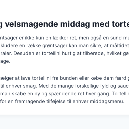
g velsmagende middag med tortel
øntsager er ikke kun en lækker ret, men også en sund mu
kludere en række grøntsager kan man sikre, at måltidet
aler. Desuden er tortellini hurtig at tilberede, hvilket gø
dage.
ger at lave tortellini fra bunden eller købe dem færdig
 til enhver smag. Med de mange forskellige fyld og sauce
n man skabe en ny og spændende ret hver gang. Tortelli
for en fremragende tilføjelse til enhver middagsmenu.