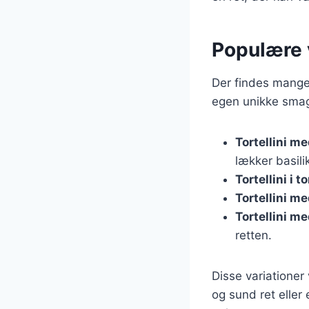
Populære v
Der findes mange 
egen unikke smag 
Tortellini m
lækker basil
Tortellini i
Tortellini m
Tortellini m
retten.
Disse variationer
og sund ret eller