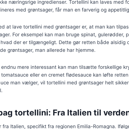
ke næringsrige ingredienser. Tortellini kan laves med for
neres med grøntsager, får man en farverig og appetitli
d at lave tortellini med grøntsager er, at man kan tilpas
ger. For eksempel kan man bruge spinat, gulerødder, pe
er hvad der er tilgængeligt. Dette gør retten både alsidi
de grøntsager, man allerede har hjemme.
n endnu mere interessant kan man tilsætte forskellige kr
 tomatsauce eller en cremet flødesauce kan løfte retten t
ce man vælger, vil tortellini med grøntsager helt sikkert 
l.
ag tortellini: Fra Italien til verde
r fra Italien, specifikt fra regionen Emilia-Romagna. Iføl