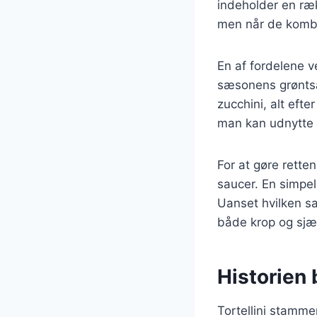
indeholder en ræk
men når de kombi
En af fordelene ve
sæsonens grøntsa
zucchini, alt eft
man kan udnytte 
For at gøre rette
saucer. En simpel
Uanset hvilken sau
både krop og sjæ
Historien b
Tortellini stamme