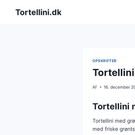
Fortsæt
Tortellini.dk
til
indhold
OPSKRIFTER
Tortellin
Af
16. december 2
Tortellin
Tortellini med gr
med friske grønt