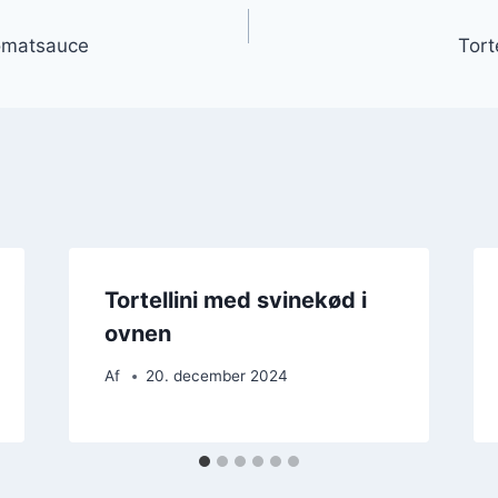
gation
tomatsauce
Tort
Tortellini med svinekød i
ovnen
Af
20. december 2024