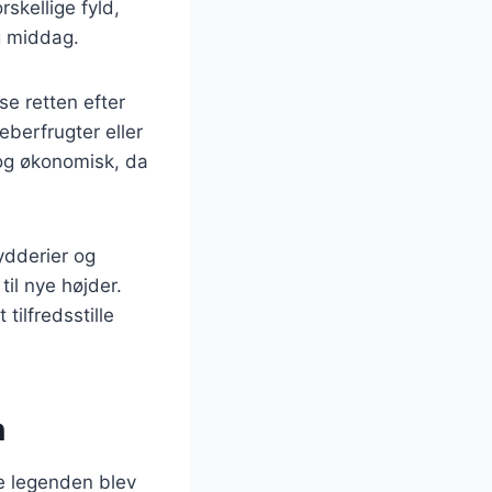
skellige fyld,
g middag.
se retten efter
berfrugter eller
g og økonomisk, da
ydderier og
il nye højder.
tilfredsstille
n
ge legenden blev