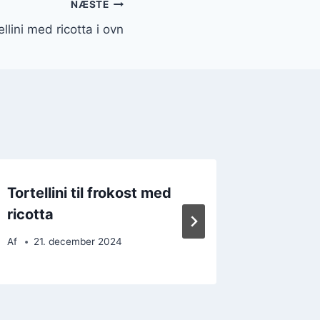
NÆSTE
ellini med ricotta i ovn
Tortellini til frokost med
Tortell
ricotta
parma
Af
21. december 2024
Af
12. 