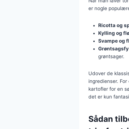
Når man laver tor
er nogle populære
Ricotta og s
Kylling og fl
Svampe og f
Grøntsagsfy
grøntsager.
Udover de klassi
ingredienser. For
kartofler for en
det er kun fantas
Sådan tilb