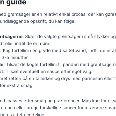
in guide
i med grøntsager er en relativt enkel proces, der kan gør
rundlæggende opskrift, du kan følge:
øntsagerne
: Skær de valgte grøntsager i små stykker og
t olie, indtil de er møre.
i
: Kog tortellini i en gryde med saltet vand, indtil de er a
 3-5 minutter.
le
: Tilsæt de kogte tortellini til panden med grøntsagern
ndt. Tilsæt eventuelt en sauce efter eget valg.
nret retten på en tallerken og drys med parmesan eller f
for ekstra smag.
n tilpasses efter smag og præferencer. Man kan for eks
 crunch eller bruge forskellige saucer for at ændre smag
rieres i det uendelige.