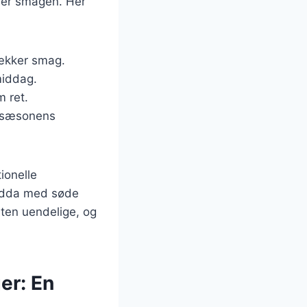
mmer smagen. Her
lækker smag.
middag.
m ret.
d sæsonens
ionelle
 endda med søde
ten uendelige, og
er: En