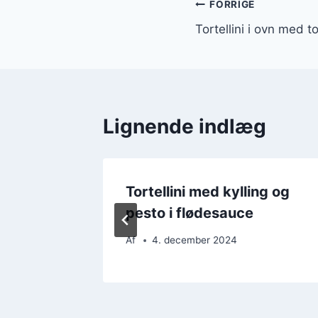
Indlægsnavi
FORRIGE
Tortellini i ovn med 
Lignende indlæg
pe til
Tortellini med kylling og
pesto i flødesauce
Af
4. december 2024