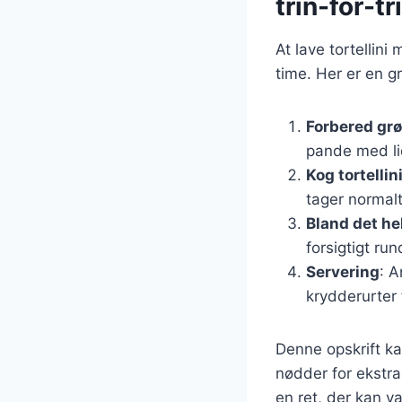
trin-for-tr
At lave tortellin
time. Her er en g
Forbered gr
pande med lid
Kog tortellin
tager normalt
Bland det he
forsigtigt ru
Servering
: A
krydderurter 
Denne opskrift ka
nødder for ekstra
en ret, der kan va