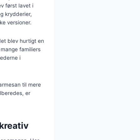
 først lavet i
og krydderier,
ke versioner.
det blev hurtigt en
f mange familiers
kederne i
armesan til mere
lberedes, er
 kreativ