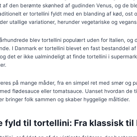
eret af den berømte skønhed af gudinden Venus, og de blev
itionelt er tortellini fyldt med en blanding af kød, ost 
der utallige variationer, herunder vegetariske og vegans
 århundrede blev tortellini populært uden for Italien, og 
ande. I Danmark er tortellini blevet en fast bestanddel a
 det er ikke ualmindeligt at finde tortellini i supermar
er.
rveres på mange måder, fra en simpel ret med smør og p
 med flødesauce eller tomatsauce. Uanset hvordan de ti
, der bringer folk sammen og skaber hyggelige måltider.
 fyld til tortellini: Fra klassisk til