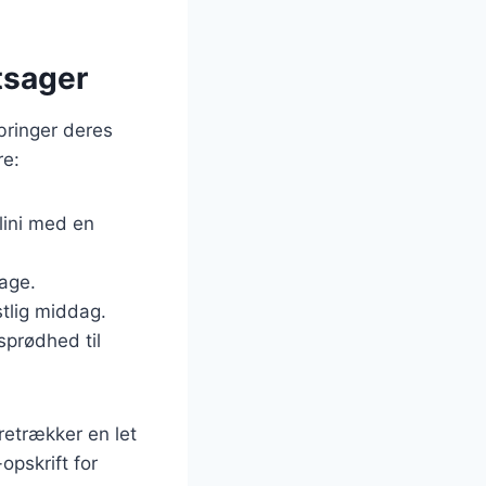
tsager
bringer deres
re:
llini med en
dage.
estlig middag.
 sprødhed til
oretrækker en let
opskrift for