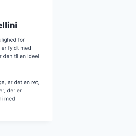
lini
lighed for
 er fyldt med
r den til en ideel
e, er det en ret,
r, der er
ni med