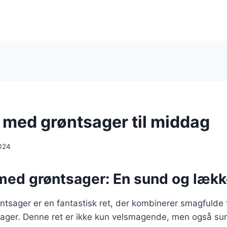
i med grøntsager til middag
024
i med grøntsager: En sund og læk
øntsager er en fantastisk ret, der kombinerer smagfulde 
sager. Denne ret er ikke kun velsmagende, men også su