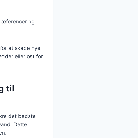
spræferencer og
 for at skabe nye
dder eller ost for
 til
sikre det bedste
 vand. Dette
en.