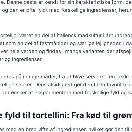
e. Denne pasta er kendt for sin karakteristiske form, der 
p, og den er ofte fyldt med forskellige ingredienser, heru
tortellini været en del af italiensk madkultur i århundred
et som en del af festmåltider og særlige lejligheder. I dag
ver hele verden og findes i mange varianter, der afspejl
 og ingredienser.
beredes på mange måder, fra at blive serveret i en lækker 
ellige saucer. Dens alsidighed gør den til en favorit bl
der ønsker at eksperimentere med forskellige fyld og s
 fyld til tortellini: Fra kød til gr
des med en bred vifte af ingredienser, hvilket gør den til e