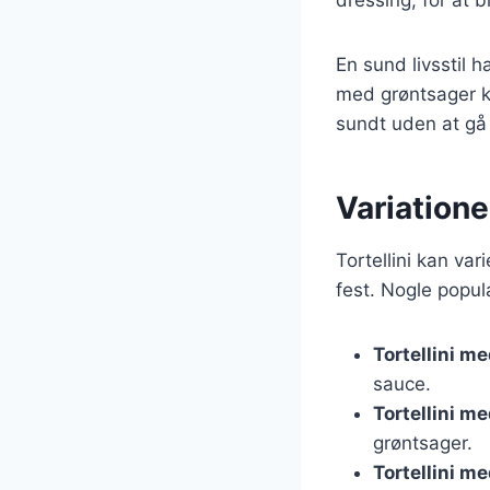
En sund livsstil 
med grøntsager ka
sundt uden at g
Variationer
Tortellini kan var
fest. Nogle popul
Tortellini m
sauce.
Tortellini m
grøntsager.
Tortellini m