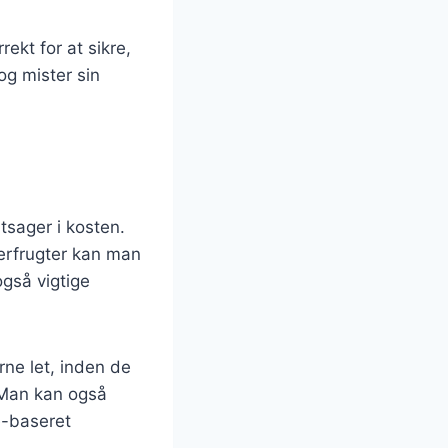
rekt for at sikre,
og mister sin
tsager i kosten.
berfrugter kan man
også vigtige
rne let, inden de
. Man kan også
e-baseret