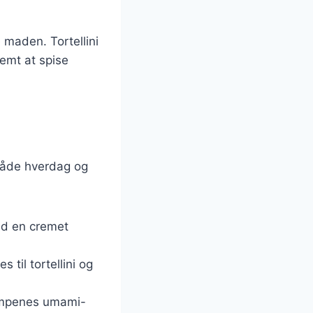
 maden. Tortellini
nemt at spise
l både hverdag og
ed en cremet
s til tortellini og
vampenes umami-