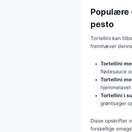
Populære o
pesto
Tortellini kan til
fremhæver denne 
Tortellini m
flødesauce og
Tortellini m
hjemmelavet 
Tortellini i 
grøntsager og
Disse opskrifter v
forskellige smag