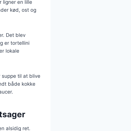
ligner en lille
nder kød, ost og
er. Det blev
 er tortellini
er lokale
suppe til at blive
andt både kokke
aucer.
øntsager
n alsidig ret.