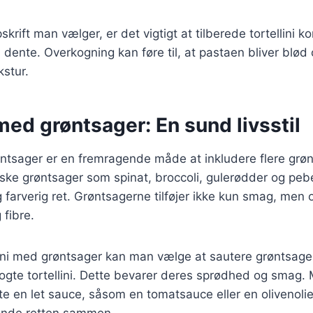
krift man vælger, er det vigtigt at tilberede tortellini kor
l dente. Overkogning kan føre til, at pastaen bliver blød 
kstur.
 med grøntsager: En sund livsstil
øntsager er en fremragende måde at inkludere flere grøn
riske grøntsager som spinat, broccoli, gulerødder og pe
farverig ret. Grøntsagerne tilføjer ikke kun smag, men 
 fibre.
llini med grøntsager kan man vælge at sautere grøntsage
 kogte tortellini. Dette bevarer deres sprødhed og smag
tte en let sauce, såsom en tomatsauce eller en olivenoli
binde retten sammen.