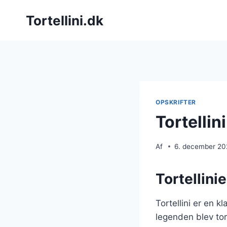
Fortsæt
Tortellini.dk
til
indhold
OPSKRIFTER
Tortellin
Af
6. december 2
Tortellini
Tortellini er en 
legenden blev tor