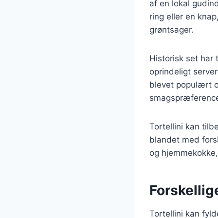
af en lokal gudind
ring eller en kna
grøntsager.
Historisk set har 
oprindeligt server
blevet populært o
smagspræferencer
Tortellini kan til
blandet med forsk
og hjemmekokke, 
Forskellige
Tortellini kan fyl