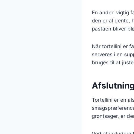
En anden vigtig fa
den er al dente, h
pastaen bliver blø
Når tortellini e
serveres i en sup
bruges til at jus
Afslutning
Tortellini er en a
smagspræferencer
grøntsager, er de
Ved at inkludere 