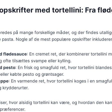
pskrifter med tortellini: Fra flød
beredes på mange forskellige måder, og der findes utallig
pasta. Nogle af de mest populære opskrifter inkluderer
ed flødesauce
: En cremet ret, der kombinerer tortellini
 ofte tilsættes svampe eller kylling.
ed pesto
: En frisk og smagfuld ret, hvor tortellini bland
eller købte pesto og grøntsager.
suppe
: En varmende ret, hvor tortellini koges i en smagf
 krydderurter.
iser, hvor alsidig tortellini kan være, og hvordan den kan
spræferencer.