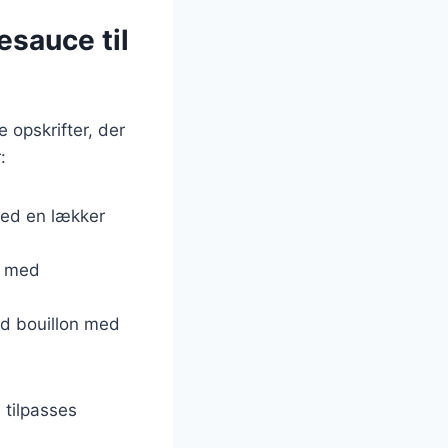
esauce til
e opskrifter, der
:
 med en lækker
es med
uld bouillon med
 tilpasses