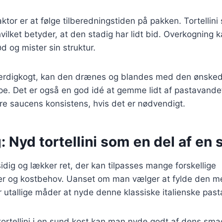
ktor er at følge tilberedningstiden på pakken. Tortellini 
vilket betyder, at den stadig har lidt bid. Overkogning kan
d og mister sin struktur.
r færdigkogt, kan den drænes og blandes med den ønsked
pe. Det er også en god idé at gemme lidt af pastavande
tere saucens konsistens, hvis det er nødvendigt.
: Nyd tortellini som en del af en
lsidig og lækker ret, der kan tilpasses mange forskellige
 og kostbehov. Uanset om man vælger at fylde den med
r utallige måder at nyde denne klassiske italienske past
tortellini i en sund kost kan man nyde godt af dens sma