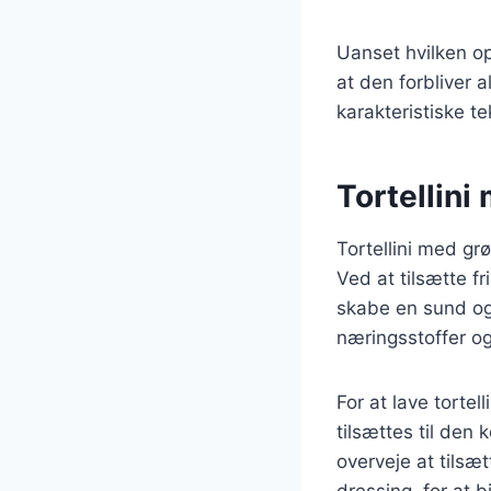
Uanset hvilken ops
at den forbliver a
karakteristiske te
Tortellini
Tortellini med gr
Ved at tilsætte f
skabe en sund og 
næringsstoffer og
For at lave torte
tilsættes til den
overveje at tilsæ
dressing, for at 