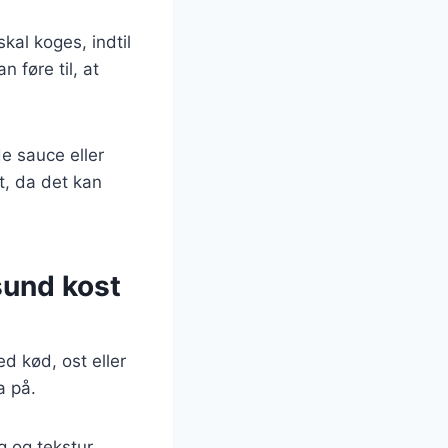
skal koges, indtil
 føre til, at
e sauce eller
t, da det kan
 sund kost
 kød, ost eller
a på.
g og tekstur,