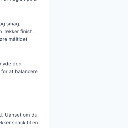
e og smag.
n lækker finish.
gøre måltidet
n nyde den
 for at balancere
hed. Uanset om du
ækker snack til en