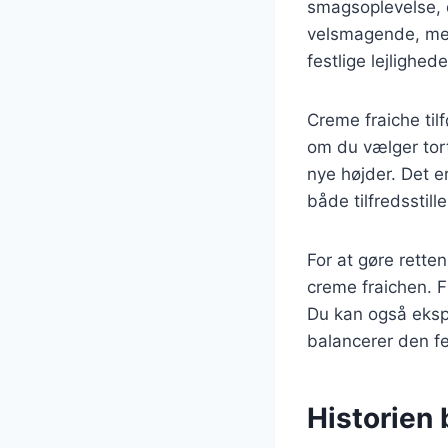
smagsoplevelse, d
velsmagende, men 
festlige lejlighede
Creme fraiche til
om du vælger torte
nye højder. Det e
både tilfredsstill
For at gøre retten
creme fraichen. Fr
Du kan også ekspe
balancerer den f
Historien b