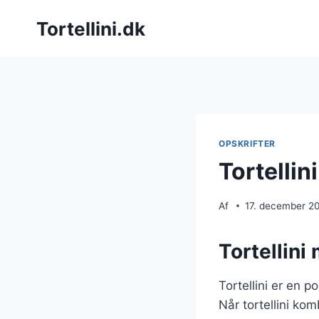
Fortsæt
Tortellini.dk
til
indhold
OPSKRIFTER
Tortelli
Af
17. december 2
Tortellini
Tortellini er en p
Når tortellini k