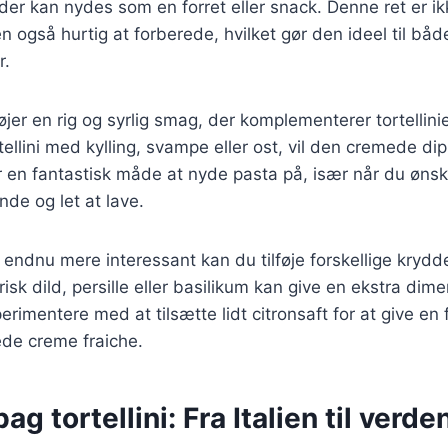
er kan nydes som en forret eller snack. Denne ret er i
også hurtig at forberede, hvilket gør den ideel til bå
r.
føjer en rig og syrlig smag, der komplementerer tortellini
llini med kylling, svampe eller ost, vil den cremede dip l
r en fantastisk måde at nyde pasta på, især når du ønsk
ende og let at lave.
 endnu mere interessant kan du tilføje forskellige krydder
isk dild, persille eller basilikum kan give en ekstra dim
rimentere med at tilsætte lidt citronsaft for at give en 
ede creme fraiche.
ag tortellini: Fra Italien til verde