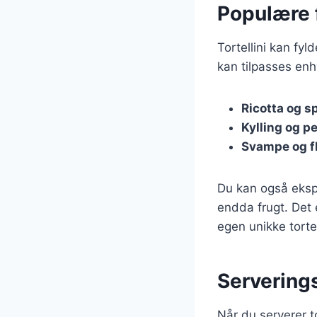
Populære fy
Tortellini kan fyl
kan tilpasses enh
Ricotta og s
Kylling og p
Svampe og f
Du kan også ekspe
endda frugt. Det 
egen unikke tortel
Serverings
Når du serverer to