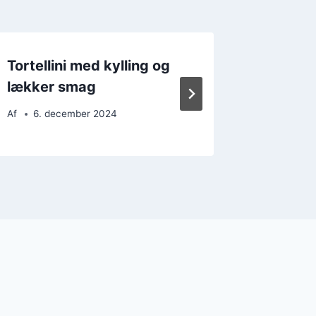
Tortellini med kylling og
Tortell
lækker smag
sprød b
Af
6. december 2024
Af
22. 