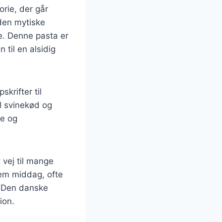
orie, der går
 den mytiske
e. Denne pasta er
 til en alsidig
krifter til
il svinekød og
ke og
 vej til mange
nem middag, ofte
. Den danske
ion.