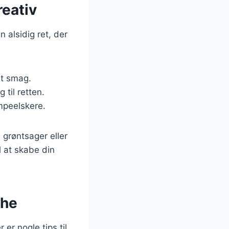
reativ
n alsidig ret, der
et smag.
 til retten.
ampeelskere.
 grøntsager eller
l at skabe din
che
er nogle tips til