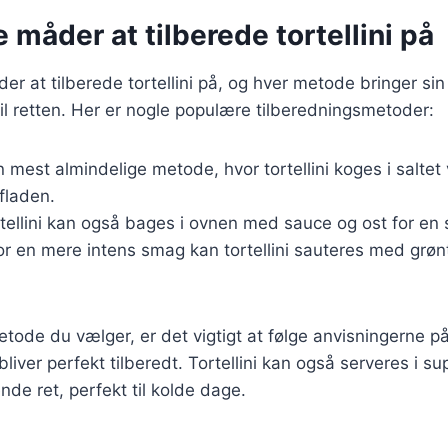
e måder at tilberede tortellini på
r at tilberede tortellini på, og hver metode bringer si
il retten. Her er nogle populære tilberedningsmetoder:
n mest almindelige metode, hvor tortellini koges i saltet 
rfladen.
rtellini kan også bages i ovnen med sauce og ost for en 
For en mere intens smag kan tortellini sauteres med grø
tode du vælger, er det vigtigt at følge anvisningerne p
bliver perfekt tilberedt. Tortellini kan også serveres i su
nde ret, perfekt til kolde dage.