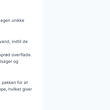
n egen unikke
vand, indtil de
sprød overflade.
ntsager og
å pakken for at
ppe, hvilket giver