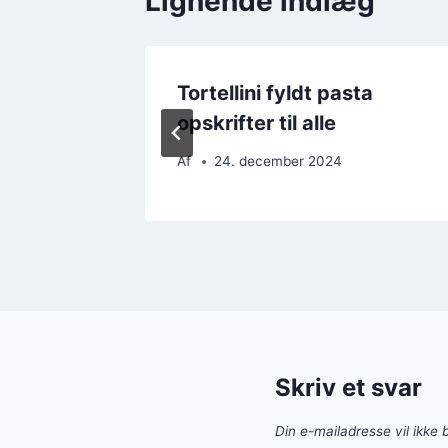
Lignende indlæg
nolie og
Tortellini fyldt pasta
opskrifter til alle
Af
24. december 2024
Skriv et svar
Din e-mailadresse vil ikke b