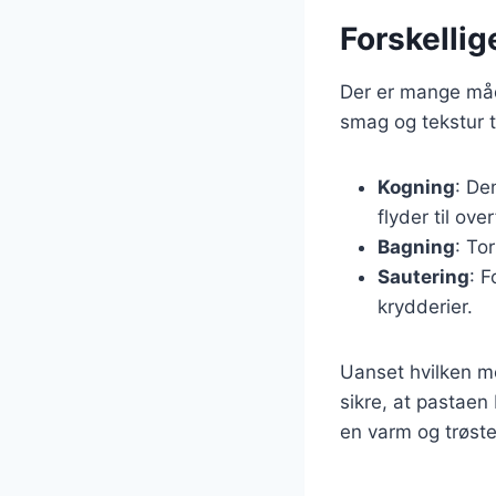
Forskellig
Der er mange måde
smag og tekstur t
Kogning
: De
flyder til ove
Bagning
: To
Sautering
: 
krydderier.
Uanset hvilken me
sikre, at pastaen 
en varm og trøste