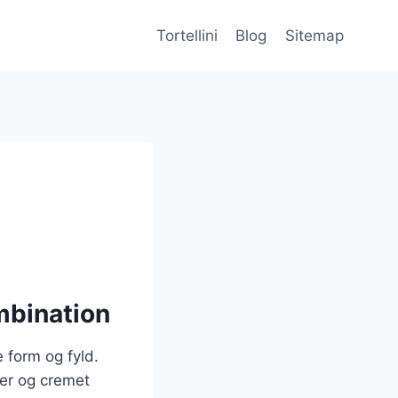
Tortellini
Blog
Sitemap
mbination
e form og fyld.
ker og cremet