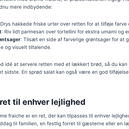
endnu mere indbydende:
 Drys hakkede friske urter over retten for at tilføje farv
t
: Riv lidt parmesan over tortellini for ekstra umami og e
øntsager
: Tilsæt en side af farverige grøntsager for at 
og visuelt tiltalende.
od idé at servere retten med et lækkert brød, så du ka
et sidste. En sprød salat kan også være en god tilføjelse
ret til enhver lejlighed
me fraiche er en ret, der kan tilpasses til enhver lejlig
ddag til familien, en festlig forret til gæsterne eller en l