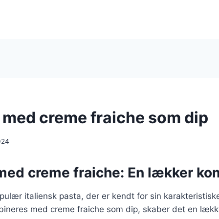
ni med creme fraiche som dip
024
 med creme fraiche: En lækker ko
opulær italiensk pasta, der er kendt for sin karakteristisk
ombineres med creme fraiche som dip, skaber det en læk