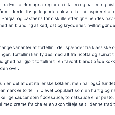
 fra Emilia-Romagna-regionen i Italien og har en rig hist
. århundrede. Ifølge legenden blev tortellini inspireret af
Borgia, og pastaens form skulle efterligne hendes navl
 med en blanding af kød, ost og krydderier, hvilket gør den
ange varianter af tortellini, der spænder fra klassiske ops
ger. Tortellini kan fyldes med alt fra ricotta og spinat t
ighed har gjort tortellini til en favorit blandt både kok
den over.
 kun en del af det italienske køkken, men har også fundet
 Danmark er tortellini blevet populært som en hurtig og 
skellige saucer som flødesauce, tomatsauce eller pesto
ini med creme fraiche er en skøn tilføjelse til denne tradit