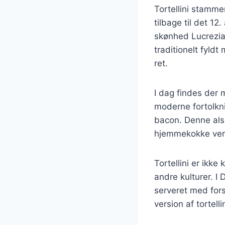
Tortellini stammer
tilbage til det 12
skønhed Lucrezia 
traditionelt fyldt
ret.
I dag findes der m
moderne fortolknin
bacon. Denne alsid
hjemmekokke ver
Tortellini er ikke
andre kulturer. I
serveret med for
version af tortell