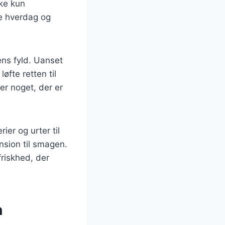
kke kun
de hverdag og
ens fyld. Uanset
øfte retten til
er noget, der er
ier og urter til
ension til smagen.
friskhed, der
n