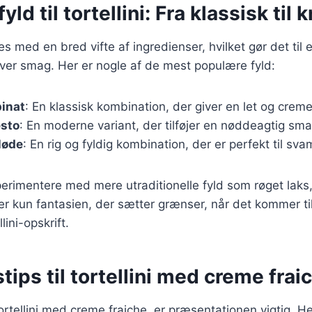
ld til tortellini: Fra klassisk til k
des med en bred vifte af ingredienser, hvilket gør det til e
ver smag. Her er nogle af de mest populære fyld:
pinat
: En klassisk kombination, der giver en let og crem
esto
: En moderne variant, der tilføjer en nøddeagtig smag
løde
: En rig og fyldig kombination, der er perfekt til sv
rimentere med mere utraditionelle fyld som røget laks,
er kun fantasien, der sætter grænser, når det kommer ti
lini-opskrift.
tips til tortellini med creme frai
rtellini med creme fraiche, er præsentationen vigtig. Her 