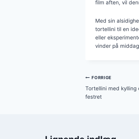
film aften, vil de
Med sin alsidighe
tortellini til en 
eller eksperiment
vinder på middag
Indlægsnavi
FORRIGE
Tortellini med kyllin
festret