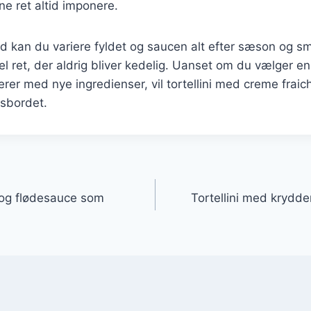
nne ret altid imponere.
d kan du variere fyldet og saucen alt efter sæson og s
ideel ret, der aldrig bliver kedelig. Uanset om du vælger en
erer med nye ingredienser, vil tortellini med creme fraic
sbordet.
gation
g og flødesauce som
Tortellini med krydder