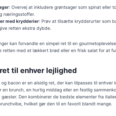
sager
: Overvej at inkludere grøntsager som spinat eller t
og næringsstoffer.
er med krydderier
: Prøv at tilsætte krydderurter som ba
 give retten ekstra dybde.
nger kan forvandle en simpel ret til en gourmetoplevelse
 retten med et lækkert brød eller en frisk salat for at f
ret til enhver lejlighed
og bacon er en alsidig ret, der kan tilpasses til enhver 
 en brunch, en hurtig middag eller en festlig sammenko
e gæster. Den kombinerer de bedste elementer fra itali
runchvibe, hvilket gør den til en favorit blandt mange.