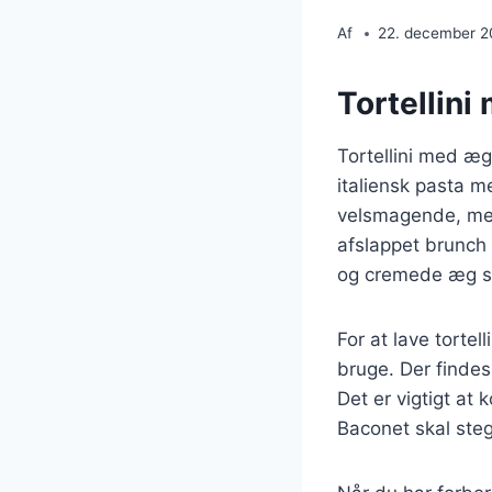
Af
22. december 
Tortellin
Tortellini med æg
italiensk pasta m
velsmagende, men 
afslappet brunch 
og cremede æg sk
For at lave torte
bruge. Der findes
Det er vigtigt at k
Baconet skal stege