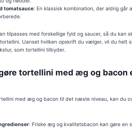
to og nødder.
ed tomatsauce
: En klassisk kombination, der aldrig går
forberede.
kan tilpasses med forskellige fyld og saucer, så du kan 
tortellini. Uanset hvilken opskrift du vælger, vil du helt
tur, som tortellini tilbyder.
t gøre tortellini med æg og bacon 
ortellini med æg og bacon til det næste niveau, kan du o
ingredienser
: Friske æg og kvalitetsbacon kan gøre en st