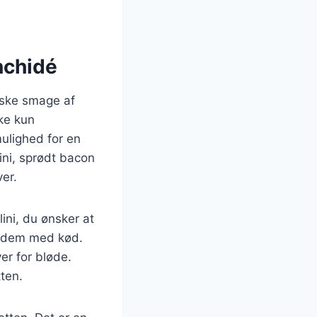
nchidé
iske smage af
ke kun
mulighed for en
ini, sprødt bacon
er.
ini, du ønsker at
il dem med kød.
ver for bløde.
tten.