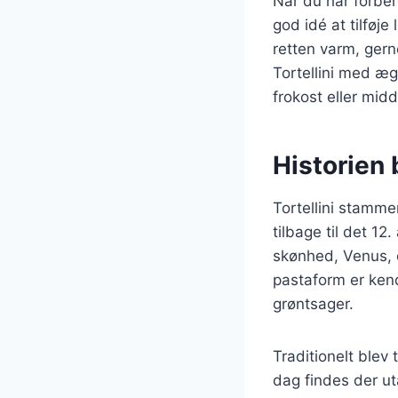
Når du har forbe
god idé at tilføje
retten varm, gern
Tortellini med æ
frokost eller mid
Historien b
Tortellini stammer
tilbage til det 12
skønhed, Venus, o
pastaform er kendt
grøntsager.
Traditionelt blev 
dag findes der uta