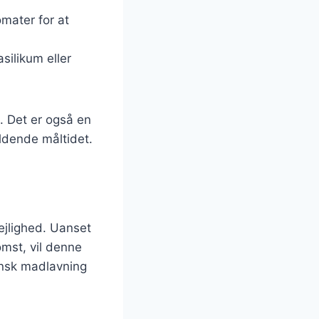
omater for at
silikum eller
. Det er også en
uldende måltidet.
lejlighed. Uanset
mst, vil denne
ensk madlavning