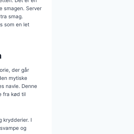
tten. Det er en
øfte smagen. Server
stra smag.
s som en let
n
orie, der går
 den mytiske
des navle. Denne
 fra kød til
 krydderier. I
t, svampe og