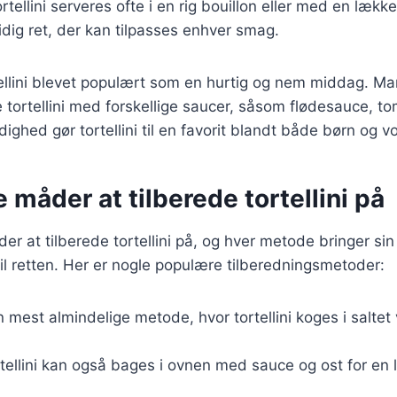
tellini serveres ofte i en rig bouillon eller med en lække
sidig ret, der kan tilpasses enhver smag.
tellini blevet populært som en hurtig og nem middag. M
e tortellini med forskellige saucer, såsom flødesauce, t
ighed gør tortellini til en favorit blandt både børn og v
e måder at tilberede tortellini på
r at tilberede tortellini på, og hver metode bringer si
il retten. Her er nogle populære tilberedningsmetoder:
n mest almindelige metode, hvor tortellini koges i saltet 
rtellini kan også bages i ovnen med sauce og ost for en 