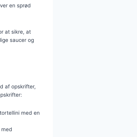
iver en sprød
r at sikre, at
llige saucer og
 af opskrifter,
skrifter:
tortellini med en
es med