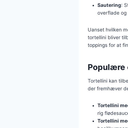
Sautering
: S
overflade og
Uanset hvilken met
tortellini bliver
toppings for at f
Populære o
Tortellini kan ti
der fremhæver den
Tortellini m
rig flødesau
Tortellini m