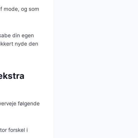
 af mode, og som
skabe din egen
 sikkert nyde den
ekstra
verveje følgende
or forskel i