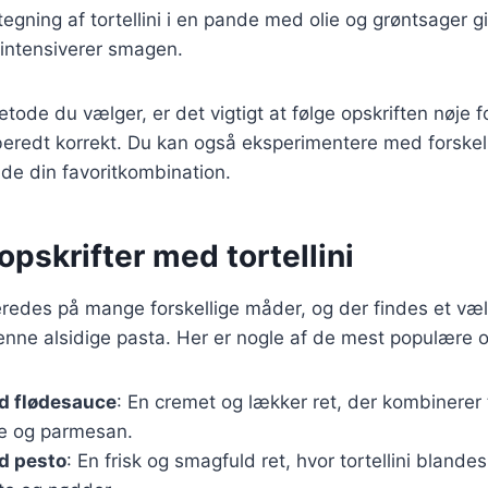
tegning af tortellini i en pande med olie og grøntsager g
 intensiverer smagen.
ode du vælger, er det vigtigt at følge opskriften nøje fo
 tilberedt korrekt. Du kan også eksperimentere med forske
inde din favoritkombination.
pskrifter med tortellini
lberedes på mange forskellige måder, og der findes et væld
ne alsidige pasta. Her er nogle af de mest populære op
ed flødesauce
: En cremet og lækker ret, der kombinerer 
ce og parmesan.
ed pesto
: En frisk og smagfuld ret, hvor tortellini bland