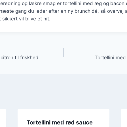
beredning og lækre smag er tortellini med æg og bacon e
 næste gang du leder efter en ny brunchidé, så overvej 
 sikkert vil blive et hit.
gation
citron til friskhed
Tortellini me
Tortellini med rød sauce