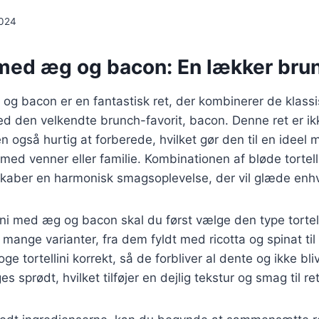
2024
i med æg og bacon: En lækker bru
 og bacon er en fantastisk ret, der kombinerer de klass
ed den velkendte brunch-favorit, bacon. Denne ret er ik
også hurtig at forberede, hvilket gør den til en ideel 
med venner eller familie. Kombinationen af bløde tortell
aber en harmonisk smagsoplevelse, der vil glæde enhv
llini med æg og bacon skal du først vælge den type tortell
 mange varianter, fra dem fyldt med ricotta og spinat t
oge tortellini korrekt, så de forbliver al dente og ikke bli
s sprødt, hvilket tilføjer en dejlig tekstur og smag til re