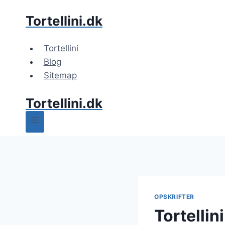
Fortsæt
Tortellini.dk
til
indhold
Tortellini
Blog
Sitemap
Tortellini.dk
OPSKRIFTER
Tortellin