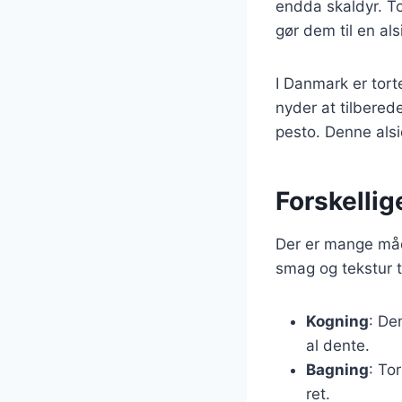
endda skaldyr. Tor
gør dem til en al
I Danmark er tor
nyder at tilbered
pesto. Denne alsid
Forskellig
Der er mange måde
smag og tekstur t
Kogning
: De
al dente.
Bagning
: To
ret.