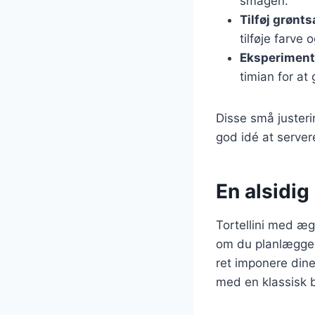
smagen.
Tilføj grønt
tilføje farve 
Eksperiment
timian for at
Disse små justeri
god idé at servere
En alsidig 
Tortellini med æg 
om du planlægger
ret imponere din
med en klassisk b