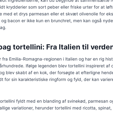
redt ingredienserne, kan du begynde at sammensætte re
 lidt krydderier som sort peber eller friske urter for at l
e med et drys parmesan eller et skvæt olivenolie for ek
g og bacon er ikke kun en brunchret, men kan også nyde
dag.
ag tortellini: Fra Italien til verde
 fra Emilia-Romagna-regionen i Italien og har en rig hist
. århundrede. Ifølge legenden blev tortellini inspireret af
g blev skabt af en kok, der forsøgte at efterligne hen
 for sin karakteristiske ringform og fyld, der kan variere
tortellini fyldt med en blanding af svinekød, parmesan og
llige variationer, herunder tortellini med ricotta, spina