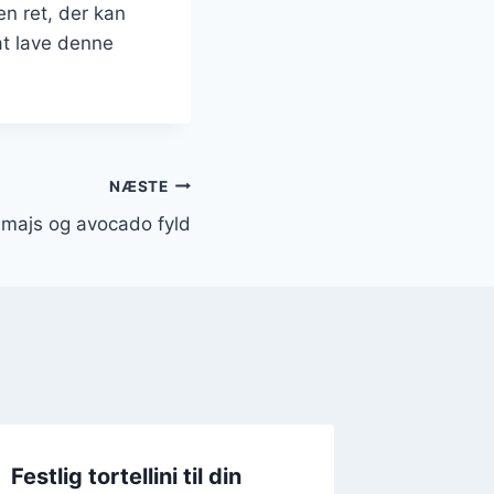
n ret, der kan
at lave denne
NÆSTE
d majs og avocado fyld
Festlig tortellini til din