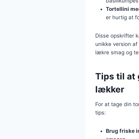
basilikumpes
Tortellini m
er hurtig at 
Disse opskrifter 
unikke version af 
lækre smag og teks
Tips til a
lækker
For at tage din t
tips:
Brug friske 