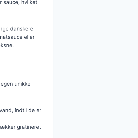
r sauce, hvilket
ange danskere
omatsauce eller
oksne.
n egen unikke
vand, indtil de er
lækker gratineret