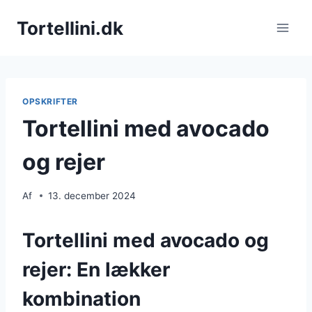
Fortsæt
Tortellini.dk
til
indhold
OPSKRIFTER
Tortellini med avocado
og rejer
Af
13. december 2024
Tortellini med avocado og
rejer: En lækker
kombination