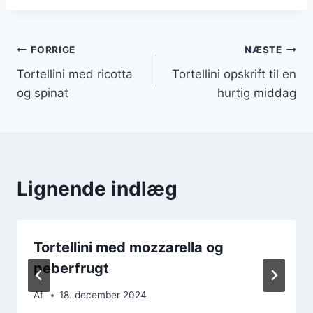
Indlægsnavigation
FORRIGE
NÆSTE
Tortellini med ricotta
Tortellini opskrift til en
og spinat
hurtig middag
Lignende indlæg
Tortellini med mozzarella og
peberfrugt
Af
18. december 2024