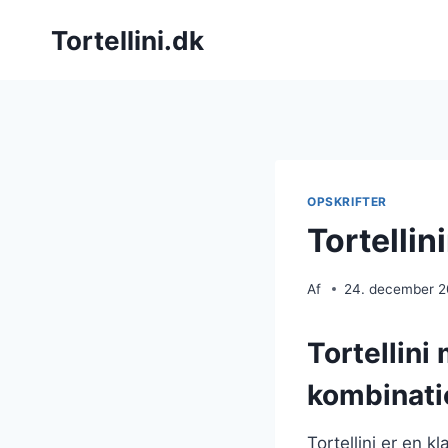
Fortsæt
Tortellini.dk
til
indhold
OPSKRIFTER
Tortellin
Af
24. december 
Tortellini
kombinati
Tortellini er en k