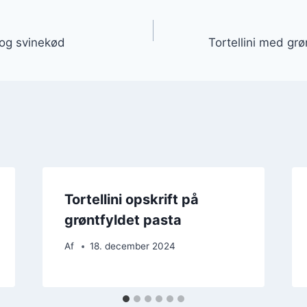
gation
a og svinekød
Tortellini med grø
Tortellini opskrift på
grøntfyldet pasta
Af
18. december 2024