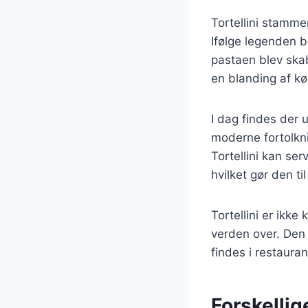
Tortellini stammer
Ifølge legenden b
pastaen blev skab
en blanding af kø
I dag findes der u
moderne fortolkni
Tortellini kan se
hvilket gør den ti
Tortellini er ikk
verden over. Den 
findes i restaura
Forskellig