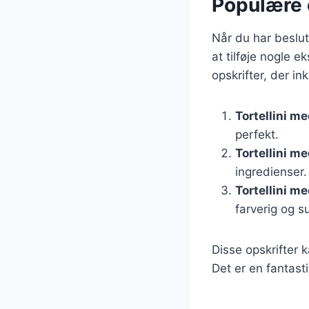
Populære o
Når du har beslut
at tilføje nogle 
opskrifter, der ink
Tortellini m
perfekt.
Tortellini m
ingredienser.
Tortellini m
farverig og s
Disse opskrifter 
Det er en fantast