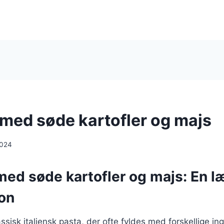
imed søde kartofler og majs
2024
 med søde kartofler og majs: En l
on
lassisk italiensk pasta, der ofte fyldes med forskellige in