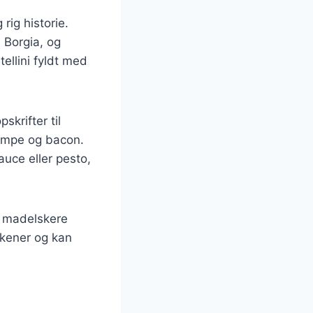
rig historie.
 Borgia, og
ellini fyldt med
skrifter til
vampe og bacon.
auce eller pesto,
os madelskere
kkener og kan