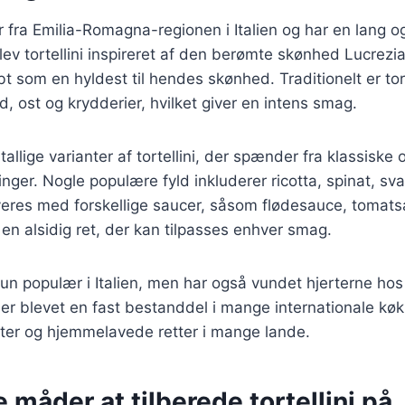
 fra Emilia-Romagna-regionen i Italien og har en lang og 
lev tortellini inspireret af den berømte skønhed Lucrezia
t som en hyldest til hendes skønhed. Traditionelt er tort
d, ost og krydderier, hvilket giver en intens smag.
tallige varianter af tortellini, der spænder fra klassiske op
nger. Nogle populære fyld inkluderer ricotta, spinat, s
rveres med forskellige saucer, såsom flødesauce, tomats
l en alsidig ret, der kan tilpasses enhver smag.
e kun populær i Italien, men har også vundet hjerterne h
er blevet en fast bestanddel i mange internationale kø
nter og hjemmelavede retter i mange lande.
e måder at tilberede tortellini på