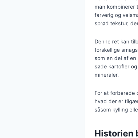
man kombinerer to
farverig og velsm
sprød tekstur, d
Denne ret kan til
forskellige smag
som en del af en 
søde kartofler og
mineraler.
For at forberede d
hvad der er tilgæn
såsom kylling elle
Historien b