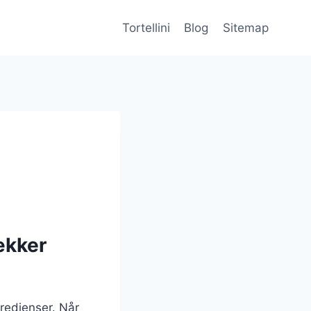
Tortellini
Blog
Sitemap
ækker
gredienser. Når