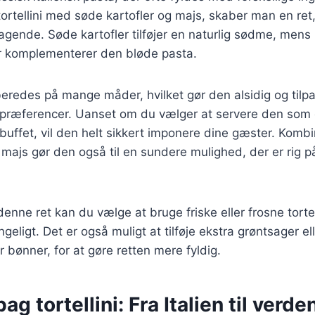
rtellini med søde kartofler og majs, skaber man en ret
agende. Søde kartofler tilføjer en naturlig sødme, mens
er komplementerer den bløde pasta.
beredes på mange måder, hvilket gør den alsidig og tilpas
spræferencer. Uanset om du vælger at servere den som 
buffet, vil den helt sikkert imponere dine gæster. Komb
 majs gør den også til en sundere mulighed, der er rig p
enne ret kan du vælge at bruge friske eller frosne tortelli
geligt. Det er også muligt at tilføje ekstra grøntsager ell
r bønner, for at gøre retten mere fyldig.
ag tortellini: Fra Italien til verde