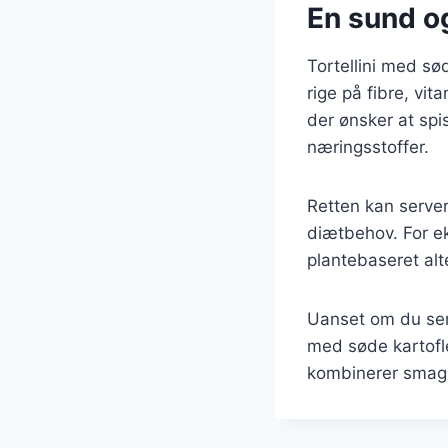
En sund og
Tortellini med sø
rige på fibre, vit
der ønsker at spis
næringsstoffer.
Retten kan server
diætbehov. For ek
plantebaseret alt
Uanset om du serv
med søde kartofle
kombinerer smag,