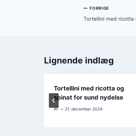
Indlægsnavi
FORRIGE
Tortellini med ricott
Lignende indlæg
 pasta
Tortellini med ricotta og
spinat for sund nydelse
Af
21. december 2024