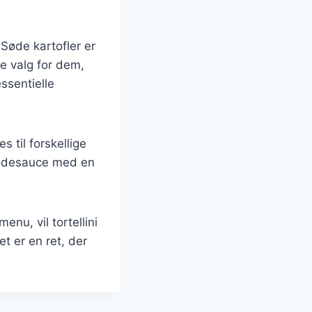
Søde kartofler er
de valg for dem,
essentielle
 til forskellige
flødesauce med en
nu, vil tortellini
t er en ret, der