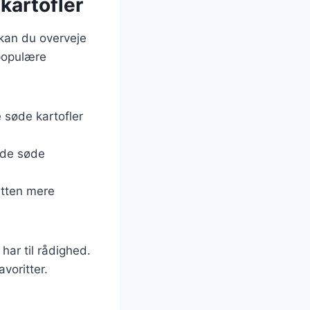
kartofler
 kan du overveje
 populære
 søde kartofler
l de søde
etten mere
har til rådighed.
voritter.