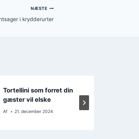
NÆSTE
ntsager i krydderurter
Tortellini som forret din
Tortell
gæster vil elske
dage
Af
21. december 2024
Af
11. 