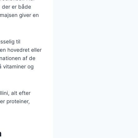
, der er både
 majsen giver en
selig til
en hovedret eller
inationen af de
å vitaminer og
ni, alt efter
er proteiner,
n