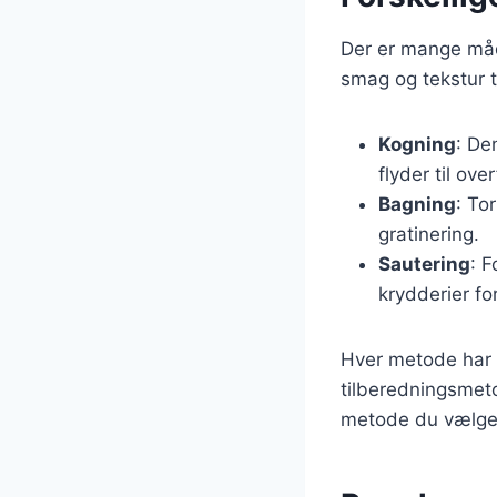
Der er mange måde
smag og tekstur t
Kogning
: De
flyder til ove
Bagning
: To
gratinering.
Sautering
: F
krydderier for
Hver metode har s
tilberedningsmeto
metode du vælger,