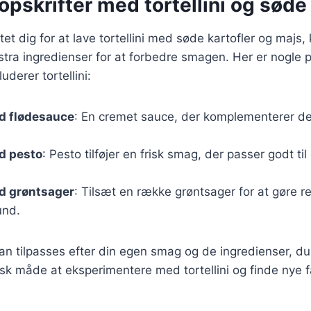
pskrifter med tortellini og søde 
tet dig for at lave tortellini med søde kartofler og majs,
ekstra ingredienser for at forbedre smagen. Her er nogle
luderer tortellini:
ed flødesauce
: En cremet sauce, der komplementerer de
ed pesto
: Pesto tilføjer en frisk smag, der passer godt ti
ed grøntsager
: Tilsæt en række grøntsager for at gøre r
und.
kan tilpasses efter din egen smag og de ingredienser, du 
isk måde at eksperimentere med tortellini og finde nye fa