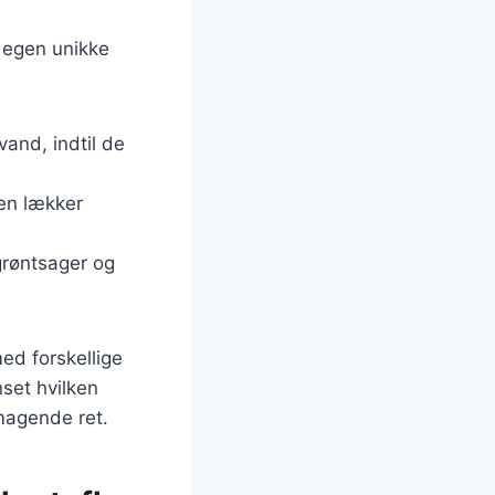
n egen unikke
vand, indtil de
 en lækker
 grøntsager og
ed forskellige
nset hvilken
magende ret.