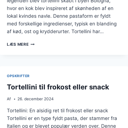
legenden blev tortellini skabt i byen Bologna,
hvor en kok blev inspireret af skønheden af en
lokal kvindes navle. Denne pastaform er fyldt
med forskellige ingredienser, typisk en blanding
af kød, ost og krydderurter. Tortellini har…
TORTELLINI
LÆS MERE
MED
OST
OG
KRYDDERURTER
TIL
OPSKRIFTER
PASTAELSKERE
Tortellini til frokost eller snack
Af
26. december 2024
Tortellini: En alsidig ret til frokost eller snack
Tortellini er en type fyldt pasta, der stammer fra
Italien og er blevet populær verden over. Denne