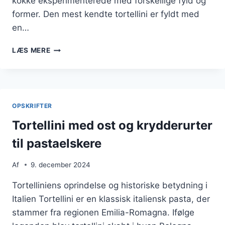
kokke eksperimenterede med forskellige fyld og
former. Den mest kendte tortellini er fyldt med
en…
TORTELLINI
LÆS MERE
SOM
FYLDT
PASTA
TIL
PASTA
OPSKRIFTER
AFTEN
Tortellini med ost og krydderurter
til pastaelskere
Af
9. december 2024
Tortelliniens oprindelse og historiske betydning i
Italien Tortellini er en klassisk italiensk pasta, der
stammer fra regionen Emilia-Romagna. Ifølge