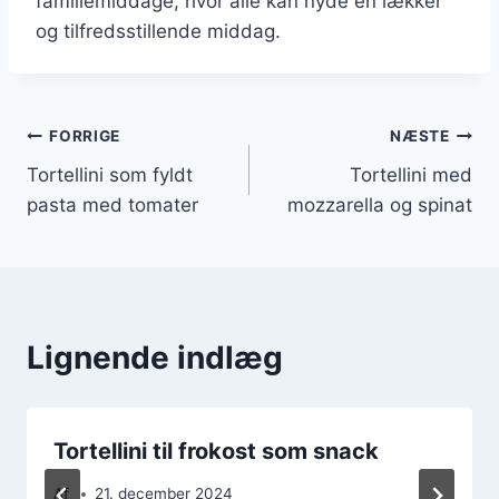
familiemiddage, hvor alle kan nyde en lækker
og tilfredsstillende middag.
Indlægsnavigation
FORRIGE
NÆSTE
Tortellini som fyldt
Tortellini med
pasta med tomater
mozzarella og spinat
Lignende indlæg
Tortellini til frokost som snack
Af
21. december 2024