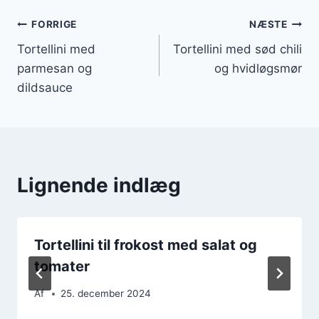
Indlægsnavigation
FORRIGE
NÆSTE
Tortellini med
Tortellini med sød chili
parmesan og
og hvidløgsmør
dildsauce
Lignende indlæg
Tortellini til frokost med salat og
tomater
Af
25. december 2024