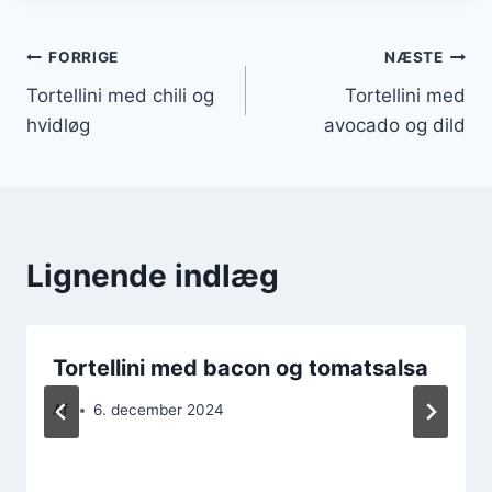
Indlægsnavigation
FORRIGE
NÆSTE
Tortellini med chili og
Tortellini med
hvidløg
avocado og dild
Lignende indlæg
Tortellini med bacon og tomatsalsa
Af
6. december 2024