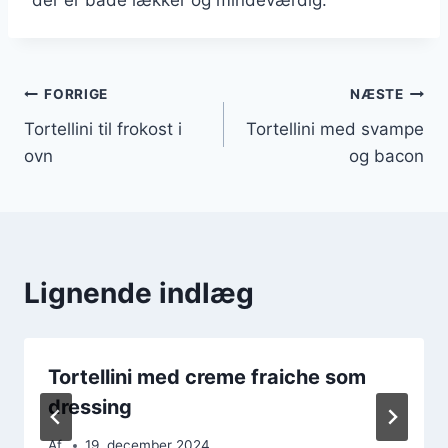
Indlægsnavigation
FORRIGE
NÆSTE
Tortellini til frokost i
Tortellini med svampe
ovn
og bacon
Lignende indlæg
Tortellini med creme fraiche som
dressing
Af
19. december 2024