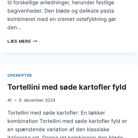
til forskellige anledninger, herunder festlige
begivenheder. Den bløde og delikate pasta
kombineret med en cremet ostefyldning gør
den…
TORTELLINI
LÆS MERE
MED
OSTEFYLD
TIL
FEST
OPSKRIFTER
Tortellini med søde kartofler fyld
Af
9. december 2024
Tortellini med søde kartofler: En lækker
kombination Tortellini med søde kartofler fyld er
en spændende variation af den klassiske
italienske ret. Denne ret kombinerer den bløde,