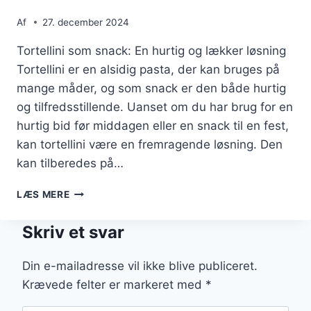
Af
27. december 2024
Tortellini som snack: En hurtig og lækker løsning
Tortellini er en alsidig pasta, der kan bruges på
mange måder, og som snack er den både hurtig
og tilfredsstillende. Uanset om du har brug for en
hurtig bid før middagen eller en snack til en fest,
kan tortellini være en fremragende løsning. Den
kan tilberedes på…
TORTELLINI
LÆS MERE
SOM
SNACK
Skriv et svar
TIL
EN
HURTIG
Din e-mailadresse vil ikke blive publiceret.
BID
Krævede felter er markeret med
*