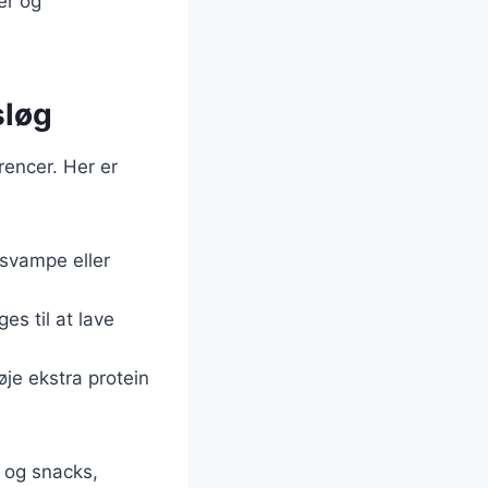
er og
sløg
rencer. Her er
 svampe eller
es til at lave
lføje ekstra protein
r og snacks,