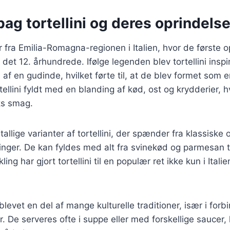
bag tortellini og deres oprindels
r fra Emilia-Romagna-regionen i Italien, hvor de første o
l det 12. århundrede. Ifølge legenden blev tortellini inspi
 en gudinde, hvilket førte til, at de blev formet som en 
rtellini fyldt med en blanding af kød, ost og krydderier, 
ks smag.
tallige varianter af tortellini, der spænder fra klassiske op
nger. De kan fyldes med alt fra svinekød og parmesan t
ling har gjort tortellini til en populær ret ikke kun i Ital
 blevet en del af mange kulturelle traditioner, især i for
er. De serveres ofte i suppe eller med forskellige saucer, 