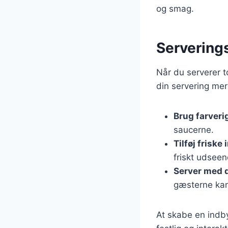
og smag.
Serverings
Når du serverer to
din servering me
Brug farveri
saucerne.
Tilføj friske
friskt udseen
Server med 
gæsterne kan
At skabe en indb