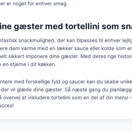
 der er noget for enhver smag.
ine gæster med tortellini som s
fantastisk snackmulighed, der kan tilpasses til enhver lej
vere dem varme med en lækker sauce eller kolde som en
 helt sikkert imponere dine gæster. Med deres rige histor
e en stjerne i dit køkken.
ntere med forskellige fyld og saucer kan du skabe unik
 der vil glæde dine gæster. Så næste gang du planlægg
vervej at inkludere tortellini som en del af din menu – 
ucces!