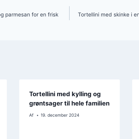
gation
og parmesan for en frisk
Tortellini med skinke i e
Tortellini med kylling og
grøntsager til hele familien
Af
19. december 2024