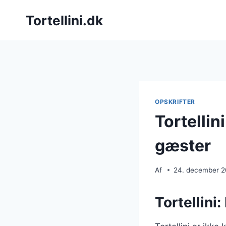
Fortsæt
Tortellini.dk
til
indhold
OPSKRIFTER
Tortelli
gæster
Af
24. december 
Tortellini: