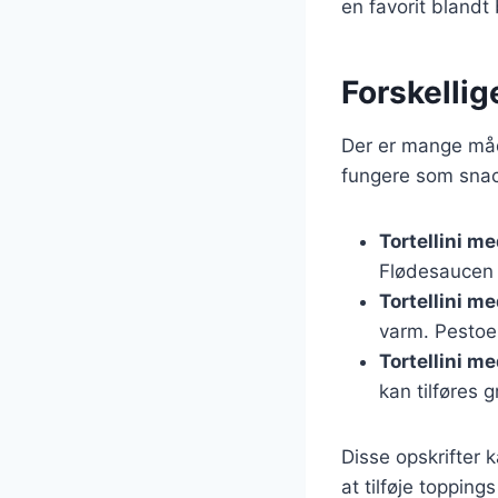
en favorit blandt
Forskellig
Der er mange måde
fungere som snac
Tortellini m
Flødesaucen k
Tortellini m
varm. Pestoen
Tortellini m
kan tilføres 
Disse opskrifter 
at tilføje topping