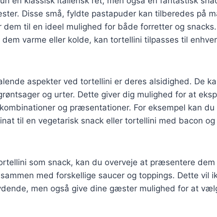
 kun en klassisk italiensk ret, men også en fantastisk sna
ster. Disse små, fyldte pastapuder kan tilberedes på m
r dem til en ideel mulighed for både forretter og snack
 dem varme eller kolde, kan tortellini tilpasses til enhv
talende aspekter ved tortellini er deres alsidighed. De k
l grøntsager og urter. Dette giver dig mulighed for at e
kombinationer og præsentationer. For eksempel kan du la
inat til en vegetarisk snack eller tortellini med bacon og
ortellini som snack, kan du overveje at præsentere dem
sammen med forskellige saucer og toppings. Dette vil i
dende, men også give dine gæster mulighed for at væl