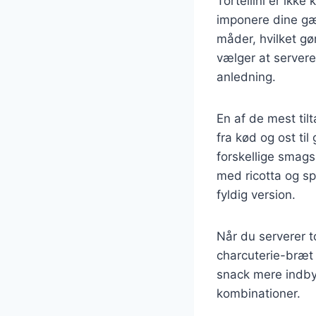
Tortellini er ikke
imponere dine gæ
måder, hvilket gø
vælger at servere
anledning.
En af de mest til
fra kød og ost ti
forskellige smags
med ricotta og sp
fyldig version.
Når du serverer t
charcuterie-bræt 
snack mere indby
kombinationer.