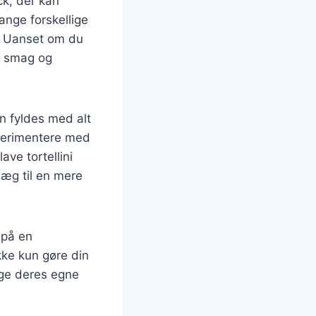
ck, der kan
ange forskellige
s. Uanset om du
er smag og
an fyldes med alt
ksperimentere med
ve tortellini
 æg til en mere
 på en
kke kun gøre din
ge deres egne