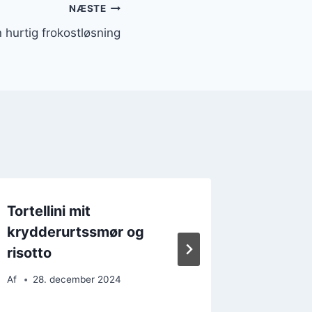
NÆSTE
n hurtig frokostløsning
Tortellini mit
Tortell
krydderurtssmør og
fisk og
risotto
Af
6. d
Af
28. december 2024