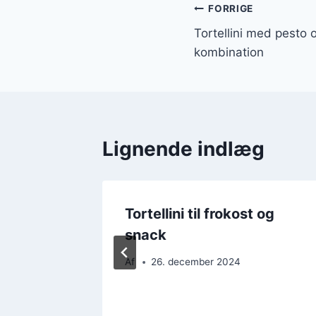
Indlægsnavi
FORRIGE
Tortellini med pesto 
kombination
Lignende indlæg
ket med
Tortellini til frokost og
øg
snack
Af
26. december 2024