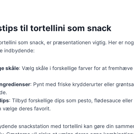
tips til tortellini som snack
rtellini som snack, er præsentationen vigtig. Her er nogle
re indbydende:
ge skåle
: Vælg skåle i forskellige farver for at fremhæve 
 ingredienser
: Pynt med friske krydderurter eller grøntsa
de.
dips
: Tilbyd forskellige dips som pesto, flødesauce elle
 vælge deres favorit.
ydende snackstation med tortellini kan gøre din samm