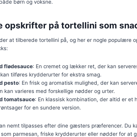
 både børn og voksne.
e opskrifter på tortellini som sna
r at tilberede tortellini på, og her er nogle populære op
ks:
ed flødesauce
: En cremet og lækker ret, der kan servere
an tilføres krydderurter for ekstra smag.
ed pesto
: En frisk og aromatisk mulighed, der kan servere
 kan varieres med forskellige nødder og urter.
ed tomatsauce
: En klassisk kombination, der altid er et
grøntsager for en sundere version.
kan nemt tilpasses efter dine gæsters præferencer. Du 
s som parmesan, friske krydderurter eller nødder for at g