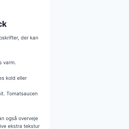
ck
skrifter, der kan
s varm.
s kold eller
 hit. Tomatsaucen
kan også overveje
ive ekstra tekstur