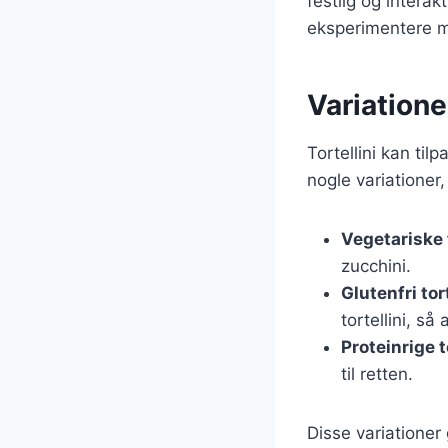
festlig og intera
eksperimentere 
Variationer
Tortellini kan ti
nogle variationer
Vegetariske t
zucchini.
Glutenfri tort
tortellini, så
Proteinrige t
til retten.
Disse variationer 