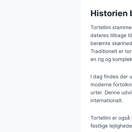
Historien 
Tortellini stamme
dateres tilbage ti
berømte skønhed af
Traditionelt er to
en rig og komple
I dag findes der u
moderne fortolkni
urter. Denne udvik
internationalt.
Tortellini er også
festlige lejlighed