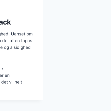
nack
lighed. Uanset om
 del af en tapas-
ie og alsidighed
ke
er en
det vil helt