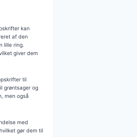
e
pskrifter kan
reret af den
lille ring.
hvilket giver dem
skrifter til
il grøntsager og
ien, men også
bindelse med
hvilket gør dem til