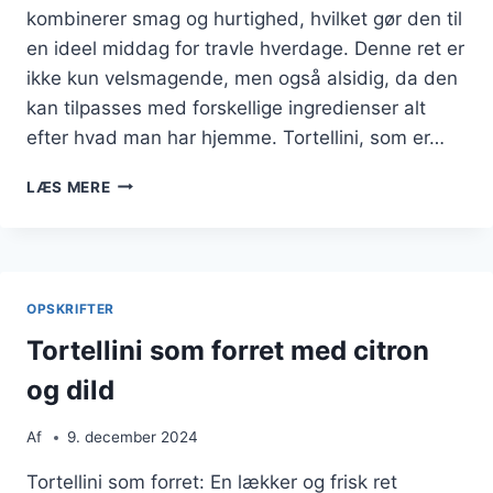
kombinerer smag og hurtighed, hvilket gør den til
en ideel middag for travle hverdage. Denne ret er
ikke kun velsmagende, men også alsidig, da den
kan tilpasses med forskellige ingredienser alt
efter hvad man har hjemme. Tortellini, som er…
TORTELLINI
LÆS MERE
MED
SKINKE
SOM
EN
HURTIG
OPSKRIFTER
MIDDAG
Tortellini som forret med citron
og dild
Af
9. december 2024
Tortellini som forret: En lækker og frisk ret