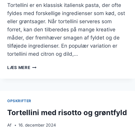
Tortellini er en klassisk italiensk pasta, der ofte
fyldes med forskellige ingredienser som kød, ost
eller grøntsager. Når tortellini serveres som
forret, kan den tilberedes på mange kreative
måder, der fremhæver smagen af fyldet og de
tilføjede ingredienser. En populær variation er
tortellini med citron og dild,…
TORTELLINI
LÆS MERE
SOM
FORRET
MED
CITRON
OG
OPSKRIFTER
DILD
Tortellini med risotto og grøntfyld
Af
16. december 2024