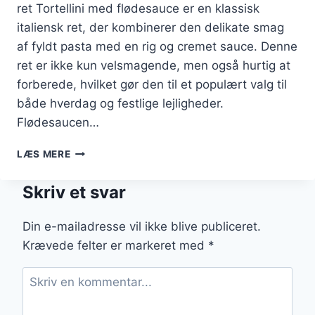
ret Tortellini med flødesauce er en klassisk
italiensk ret, der kombinerer den delikate smag
af fyldt pasta med en rig og cremet sauce. Denne
ret er ikke kun velsmagende, men også hurtig at
forberede, hvilket gør den til et populært valg til
både hverdag og festlige lejligheder.
Flødesaucen…
TORTELLINI
LÆS MERE
MED
FLØDESAUCE
Skriv et svar
SOM
EN
LÆKKER
Din e-mailadresse vil ikke blive publiceret.
RET
Krævede felter er markeret med
*