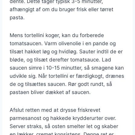
dente. Dette tager typisk 3-5 minutter,
afhængigt af om du bruger frisk eller tørret
pasta.
Mens tortellini koger, kan du forberede
tomatsaucen. Varm olivenolie i en pande og
tilsæt hakket løg og hvidløg. Sauter indtil de er
bløde, og tilsæt derefter tomatsauce. Lad
saucen simre i 10-15 minutter, så smagene kan
udvikle sig. Når tortellini er færdigkogt, drænes
de og tilsættes saucen. Rør godt rundt, så
pastaen bliver dækket af saucen.
Afslut retten med at drysse friskrevet
parmesanost og hakkede krydderurter over.
Server straks, så osten smelter let og skaber
en lækker, cremet konsistens. Denne ret er